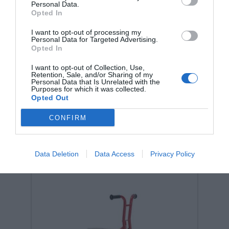
Personal Data.
Opted In
I want to opt-out of processing my
Personal Data for Targeted Advertising.
Lotto Εκπνοής Gonge – Παιχνίδι
Opted In
Αναπνευστικού Ελέγχου (Κωδ.
2006)
I want to opt-out of Collection, Use,
Κωδικός:
2006
WINTHER-GONGE
Retention, Sale, and/or Sharing of my
Personal Data that Is Unrelated with the
Purposes for which it was collected.
40,00 €
Opted Out
CONFIRM
Data Deletion
Data Access
Privacy Policy