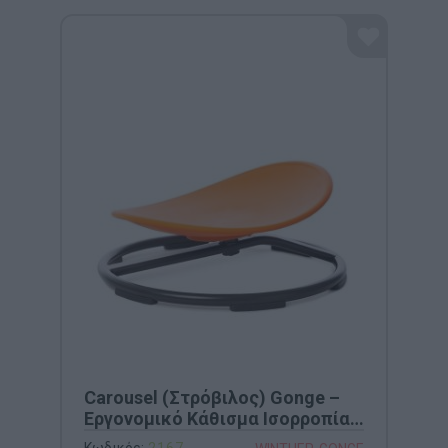
Carousel (Στρόβιλος) Gonge –
Εργονομικό Κάθισμα Ισορροπίας
& Περιστροφής (Κωδ. 2167)