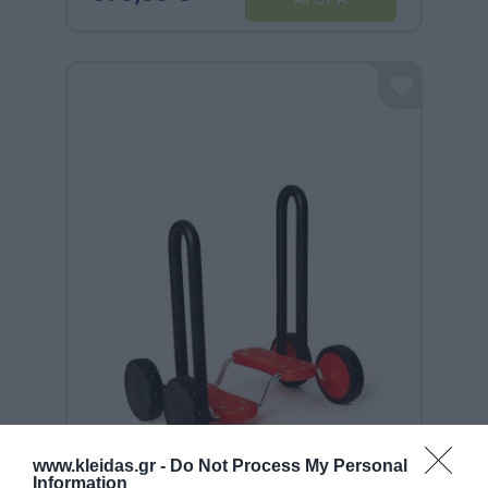
www.kleidas.gr -
Do Not Process My Personal
Go Go Gonge με Χειρολαβές –
Information