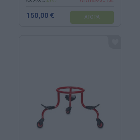
Κωδικός:
2167
WINTHER-GONGE
150,00 €