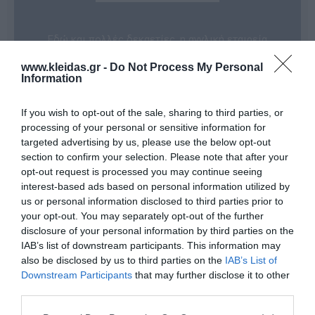
Εδώ και πολλές δεκαετίες, η αγγλική εταιρεία
Speechmark
κατέχει ηγετική θέση στην παροχή
εξειδικευμένων εκπαιδευτικών εργαλείων και
www.kleidas.gr -
Do Not Process My Personal
βοηθημάτων υψηλής ποιότητας. Τα προϊόντα της
Information
αποτελούν το σημείο αναφοράς για επαγγελματίες
που δραστηριοποιούνται στη
Λογοθεραπεία
, την
If you wish to opt-out of the sale, sharing to third parties, or
Ψυχική Υγεία
, την
Ειδική Αγωγή
, καθώς και στη
Φροντίδα Ηλικιωμένων
. Κάθε έκδοση της
processing of your personal or sensitive information for
Speechmark αναπτύσσεται, δοκιμάζεται και
targeted advertising by us, please use the below opt-out
αξιολογείται από τους ίδιους τους τελικούς χρήστες
section to confirm your selection. Please note that after your
– κορυφαίους θεραπευτές, γιατρούς και
opt-out request is processed you may continue seeing
εκπαιδευτικούς – διασφαλίζοντας την παροχή των
interest-based ads based on personal information utilized by
καλύτερων δυνατών υπηρεσιών προς κάθε ασθενή ή
us or personal information disclosed to third parties prior to
μαθητή.
Η παγκόσμια απήχηση της Speechmark οφείλεται
your opt-out. You may separately opt-out of the further
στον έξυπνο σχεδιασμό των προϊόντων της, τα οποία
disclosure of your personal information by third parties on the
είναι
κατάλληλα για χρήση σε οποιαδήποτε
IAB’s list of downstream participants. This information may
γλώσσα
, καθώς οι φωτογραφίες και οι
also be disclosed by us to third parties on the
IAB’s List of
εικονογραφήσεις τους δεν περιέχουν κείμενο. Η
Downstream Participants
that may further disclose it to other
εξαιρετική ποιότητα περιεχομένου, η σαφής
third parties.
τυπογραφία και οι πεντακάθαρες εικόνες καθιστούν
τις κάρτες της Speechmark εξαιρετικά εύχρηστες και