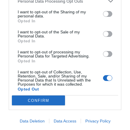
απόλυτα κατανοητές, ακόμη και από παιδιά πολύ
Personal Data Processing Opt Outs
μικρής ηλικίας. Με έμφαση στη λεπτομέρεια και την
επιστημονική εγκυρότητα, η Speechmark συνεχίζει να
I want to opt-out of the Sharing of my
personal data.
εξοπλίζει τους εκπαιδευτικούς και τους θεραπευτές
Opted In
του κόσμου με τα πιο αξιόπιστα εργαλεία παρέμβασης
και μάθησης.
I want to opt-out of the Sale of my
Personal Data.
Opted In
I want to opt-out of processing my
Personal Data for Targeted Advertising.
Opted In
I want to opt-out of Collection, Use,
Σχετικά προϊόντα
Retention, Sale, and/or Sharing of my
Personal Data that Is Unrelated with the
Purposes for which it was collected.
Opted Out
CONFIRM
Data Deletion
Data Access
Privacy Policy