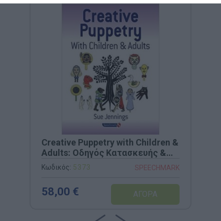
Creative Puppetry with Children &
Adults: Οδηγός Κατασκευής &
Θεραπευτικού Κουκλοθεάτρου
Κωδικός:
5373
SPEECHMARK
(Speechmark)
58,00 €