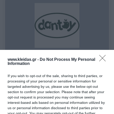
www.kleidas.gr -
Do Not Process My Personal
Πάνω από 55 Χρόνια Καινοτομίας, Ασφάλειας και
Information
Οικολογικής Συνείδησης στο Παιδικό Παιχνίδι
Με έδρα τη Δανία και μια εντυπωσιακή πορεία που
ξεπερνά τα
55 χρόνια
, η
Dantoy
αποτελεί παγκόσμιο
If you wish to opt-out of the sale, sharing to third parties, or
σημείο αναφοράς στον σχεδιασμό και την παραγωγή
processing of your personal or sensitive information for
ποιοτικών παιχνιδιών, με παρουσία σε περισσότερες
targeted advertising by us, please use the below opt-out
από 50 χώρες. Για τη Dantoy, η
ασφάλεια των
section to confirm your selection. Please note that after your
παιδιών
δεν είναι απλώς μια προδιαγραφή, αλλά
opt-out request is processed you may continue seeing
πρωταρχική αξία. Κάθε χρόνο, η εταιρεία υποβάλλει
τα προϊόντα της σε αυστηρούς ελέγχους,
interest-based ads based on personal information utilized by
ανανεώνοντας όλες τις διεθνείς πιστοποιήσεις που
us or personal information disclosed to third parties prior to
εγγυώνται την απόλυτη προστασία των μικρών
your opt-out. You may separately opt-out of the further