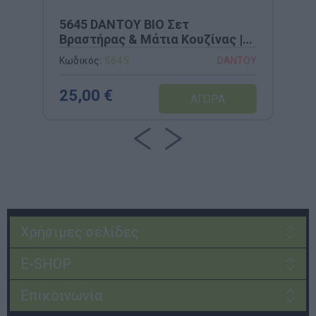
5645 DANTOY BIO Σετ
Βραστήρας & Μάτια Κουζίνας |
Οικολογικός Εξοπλισμός
Κωδικός:
5645
DANTOY
Μαγειρικής από Βιώσιμο Bio-
Plastic
25,00 €
Χρήσιμες σελίδες
E-SHOP
Επικοινωνία