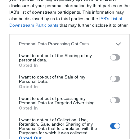
χρηστών.
disclosure of your personal information by third parties on the
Η περιβαλλοντική μέριμνα βρίσκεται στον πυρήνα της
IAB’s list of downstream participants. This information may
βιομηχανικής παραγωγής της εταιρείας. Μέχρι
also be disclosed by us to third parties on the
IAB’s List of
σήμερα, το
98% των βασικών προϊόντων της
Dantoy
έχει λάβει το σήμα οικολογικής πιστοποίησης
Downstream Participants
that may further disclose it to other
Nordic Ecolabel
, διασφαλίζοντας τη συμμόρφωση με
third parties.
τα υψηλότερα πρότυπα ασφάλειας, ποιότητας και
μακροζωίας, μειώνοντας παράλληλα στο ελάχιστο το
Personal Data Processing Opt Outs
περιβαλλοντικό αποτύπωμα.
Το όραμα της Dantoy είναι να αποτελεί πηγή χαράς για
I want to opt-out of the Sharing of my
κάθε οικογένεια, προσφέροντας παιχνίδια που
personal data.
λειτουργούν ως εργαλεία
εκπαίδευσης και
Opted In
ανάπτυξης της φαντασίας
. Σύμφωνα με τη
φιλοσοφία του brand, το παιχνίδι είναι ο
I want to opt-out of the Sale of my
καθοριστικός παράγοντας για την εξέλιξη των
Personal Data.
αισθήσεων και των κοινωνικών δεξιοτήτων. Για τον
Opted In
επαγγελματία και τον γονέα, τα παιχνίδια Dantoy
αντιπροσωπεύουν τον τέλειο συνδυασμό
I want to opt-out of processing my
Personal Data for Targeted Advertising.
δημιουργικότητας και φυσικής ανάπτυξης
,
Opted In
προσφέροντας μια ασφαλή επένδυση στο μέλλον των
παιδιών.
I want to opt-out of Collection, Use,
Retention, Sale, and/or Sharing of my
Personal Data that Is Unrelated with the
Purposes for which it was collected.
Opted Out