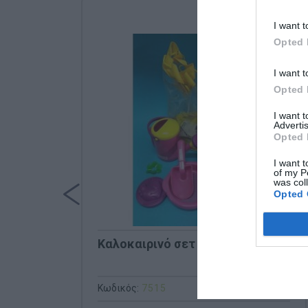
I want t
Opted 
I want t
Opted 
I want 
Advertis
Opted 
I want t
of my P
was col
Opted 
Καλοκαιρινό σετ θαλάσσης
Κωδικός:
7515