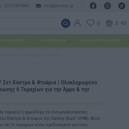
5 -
210-5245860
info@kleidas.gr
0
0
€0
ΠΡΟΣΦΟΡΈΣ
ΕΠΙΚΟΙΝΩΝΊΑ
ΔΙΑΦΗΜΙΣΤΙΚΟ ΥΛΙΚΟ
 Τεμαχίων για την Άμμο & την Παραλία
ΕΠΟΧΙΑΚΆ ΠΡΟΪΌΝΤΑ
Ιδέες για τα Χριστούγεννα
 Σετ Κάστρα & Φτυάρια | Ολοκληρωμένο
ρωσης 6 Τεμαχίων για την Άμμο & την
Ιδέες για τις Απόκριες
Ιδέες για το Πάσχα
ε παραλία ή αμμοδόχο σε ένα μεγαλοπρεπές
Καλοκαιρινές Επιλογές
υσης
Σετ Κάστρα & Φτυάρια της Dantoy (Κωδ. 6948). Αυτό
ο σετ 6 τεμαχίων είναι σχεδιασμένο για τους
ΙΔΈΕΣ ΓΙΑ ΒΆΠΤΙΣΗ