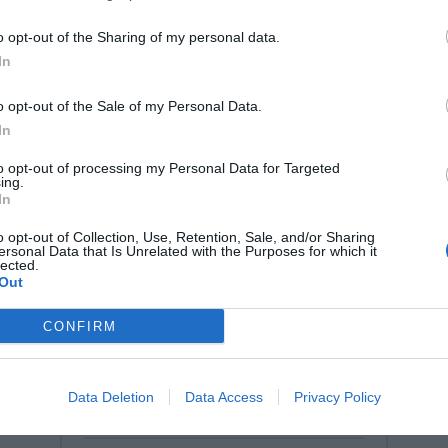
o opt-out of the Sharing of my personal data.
In
o opt-out of the Sale of my Personal Data.
In
to opt-out of processing my Personal Data for Targeted
ing.
In
o opt-out of Collection, Use, Retention, Sale, and/or Sharing
ersonal Data that Is Unrelated with the Purposes for which it
lected.
Out
CONFIRM
Go Go Gonge με Χειρολαβές –
Όχημα Κίνησης & Συντονισμού
(Κωδ. 2131)
Data Deletion
Data Access
Privacy Policy
Κωδικός:
2131
WINTHER-GONGE