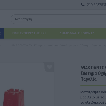
210-523759
ΓΙΝΕ ΣΥΝΕΡΓΑΤΗΣ B2B
ΔΗΜΟΦΙΛΉ ΠΡΟΪΌΝΤΑ
Σ
ές
|
6948 DANTOY Σετ Κάστρα & Φτυάρια | Ολοκληρωμένο Σύστημα Οχύρωσης 6
Λογοθεραπεία
 & ΒΡΈΦΗ
Εργοθεραπεία
6948 DANTOY
Σύστημα Οχύ
ΔΙΑ
Προβλήματα Όρασης
Παραλία
ΈΠΙΠΛΑ & ΕΞΟΠΛΙΣΜΌΣ
Μετατρέψτε κάθ
αθηματικά
Βασικός εξοπλισμός & Μονάδες Αποθήκε
βασίλειο με το 
το εξειδικευμέν