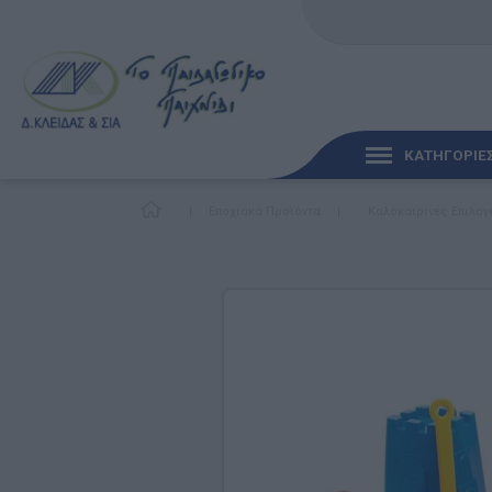
ΚΑΤΗΓΟΡΙΕ
|
Εποχιακά Προϊόντα
|
Καλοκαιρινές Επιλογ
ΓΡΉΓΟΡΗ ΜΑΤΙΆ
ΠΑΙΧΝΊΔΙΑ ΓΙΑ ΜΩΡΆ
ΠΑΙΔΑΓΩΓΙΚΆ ΠΑΙΧΝΊ
Γλώσσα & Γραφή
Ανακαλύπτοντας τα Μ
Φυσικές Επιστήμες