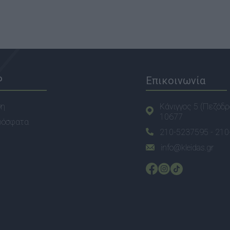
P
Επικοινωνία
ση
Κάνιγγος 5 (Πεζόδρ
10677
ρόσφατα
210-5237595 -
210
info@kleidas.gr