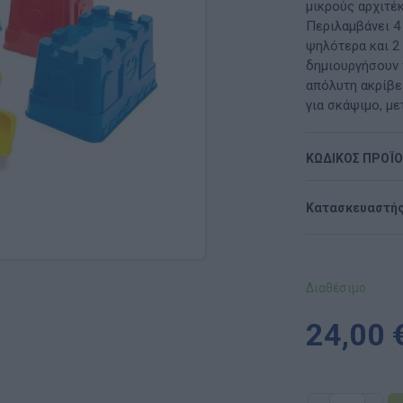
Μαλακή Γωνιά
μικρούς αρχιτέ
Περιλαμβάνει 4
ρόνο
Παιδικό Δωμάτιο
ψηλότερα και 2 
δημιουργήσουν 
ΤΈΧΝΕΣ
απόλυτη ακρίβε
για σκάψιμο, μ
Χειροτεχνία
ΚΩΔΙΚΟΣ ΠΡΟΪ
Μουσική
RI
Χορός & Θέατρο
Κατασκευαστής
Ή
ΠΑΙΔΑΓΩΓΙΚΌ ΥΛΙΚΌ ΓΙΑ ΕΝΉΛΙΚΕΣ
ΠΑΙΧΝΊΔΙΑ ΕΞΩΤΕΡΙΚΟΎ ΧΏΡΟΥ
Διαθέσιμο
Ι
Παιχνίδια Κήπου
24,00 
ΡΟΦΉ
Επαγγελματικές Παιδικές Χαρές
Συνθέσεις Παιδικής Χαράς για ΑμεΑ