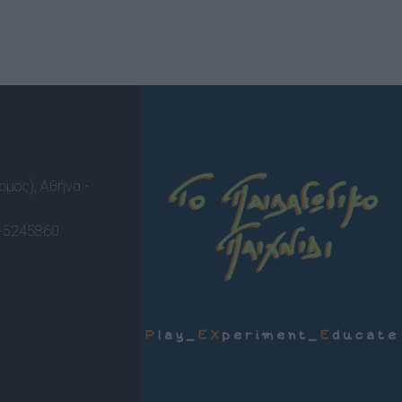
ομος), Αθήνα -
-5245860