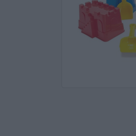
Ανακαλύπτοντας το Χ
ΠΑΖΛ & ΣΦΗΝΏΜΑΤΑ
ΕΠΙΤΡΑΠΈΖΙΑ
ΚΑΤΑΣΚΕΥΈΣ-STEM
ΜΈΘΟΔΟΣ MONTESSO
ΨΥΧΟΚΙΝΗΤΙΚΉ ΑΓΩΓ
ΠΟΔΉΛΑΤΑ
ΣΥΜΒΟΛΙΚΌ ΠΑΙΧΝΊΔ
ΠΕΡΙΒΆΛΛΟΝ & ΔΙΑΤ
ΕΙΔΙΚΉ ΑΓΩΓΉ