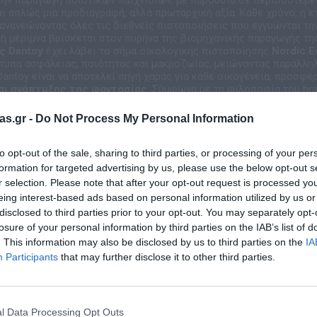
αι απλώς μια προδιαγραφή, αλλά πρωταρχική αξία. Κάθε χρόνο, η ε
 ανανεώνοντας όλες τις διεθνείς πιστοποιήσεις που εγγυώνται τ
ή μέριμνα βρίσκεται στον πυρήνα της βιομηχανικής παραγωγής της
ς Dantoy
έχει λάβει το σήμα οικολογικής πιστοποίησης
Nordic E
υπα ασφάλειας, ποιότητας και μακροζωίας, μειώνοντας παράλλη
Dantoy είναι να αποτελεί πηγή χαράς για κάθε οικογένεια, προσφέ
αι ανάπτυξης της φαντασίας
. Σύμφωνα με τη φιλοσοφία του bra
έλιξη των αισθήσεων και των κοινωνικών δεξιοτήτων. Για τον επαγγ
υν τον τέλειο συνδυασμό
δημιουργικότητας και φυσικής ανάπ
as.gr -
Do Not Process My Personal Information
μέλλον των παιδιών.
to opt-out of the sale, sharing to third parties, or processing of your per
formation for targeted advertising by us, please use the below opt-out s
r selection. Please note that after your opt-out request is processed y
eing interest-based ads based on personal information utilized by us or
disclosed to third parties prior to your opt-out. You may separately opt-
losure of your personal information by third parties on the IAB’s list of
Σχετικά προϊόντα
. This information may also be disclosed by us to third parties on the
IA
Participants
that may further disclose it to other third parties.
l Data Processing Opt Outs