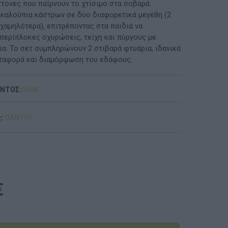
κτονες που παίρνουν το χτίσιμο στα σοβαρά.
 καλούπια κάστρων σε δύο διαφορετικά μεγέθη (2
ΠΡΟΤΆΣΕΙΣ ΈΩΣ 20€
χαμηλότερα), επιτρέποντας στα παιδιά να
περίπλοκες οχυρώσεις, τείχη και πύργους με
ΑΝΑΜΝΗΣΤΙΚΆ ΚΑΙ ΒΙΒΛΊΑ/ΈΝΤΥΠΑ ΣΧΟΛΙΚΏΝ
ια. Το σετ συμπληρώνουν 2 στιβαρά φτυάρια, ιδανικά
ΕΠΙΤΡΟΠΏΝ & ΣΧΟΛΙΚΏΝ ΜΟΝΆΔΩΝ
εταφορά και διαμόρφωση του εδάφους.
Έντυπα-Βιβλία Παιδικών Σταθμων
ΟΝΤΟΣ:
6948
Έντυπα-Βιβλία Νηπιαγωγείων
:
DANTOY
Έντυπα-Βιβλία Δημοτικών
Έντυπα-Βιβλία Γυμνασίων
'Έντυπα-Βιβλία Λυκείων-ΕΠΑΛ
€
'Έντυπα-Βιβλία ΙΕΚ
'Έντυπα-Βιβλία Σχολικών Επιτροπών