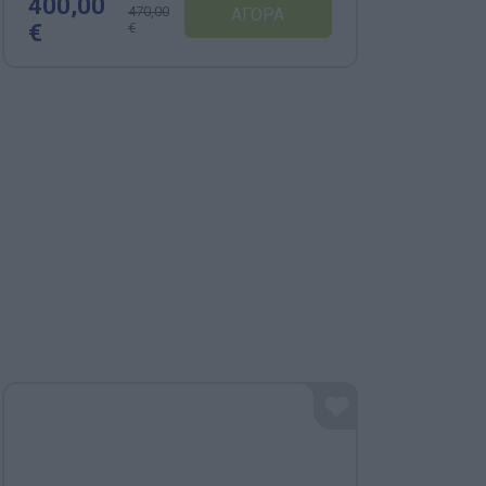
400,00
470,00
10
€
€