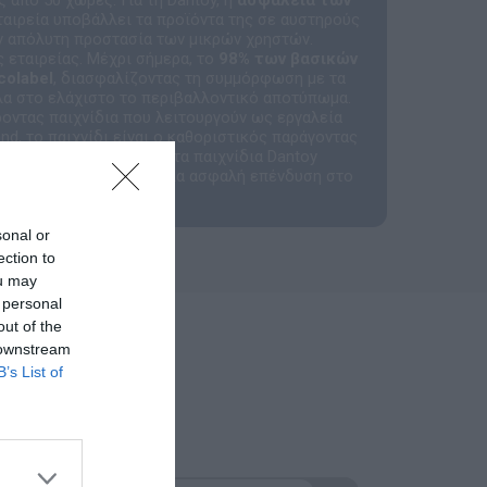
ταιρεία υποβάλλει τα προϊόντα της σε αυστηρούς
ην απόλυτη προστασία των μικρών χρηστών.
 εταιρείας. Μέχρι σήμερα, το
98% των βασικών
colabel
, διασφαλίζοντας τη συμμόρφωση με τα
λα στο ελάχιστο το περιβαλλοντικό αποτύπωμα.
ροντας παιχνίδια που λειτουργούν ως εργαλεία
nd, το παιχνίδι είναι ο καθοριστικός παράγοντας
ελματία και τον γονέα, τα παιχνίδια Dantoy
τυξης
, προσφέροντας μια ασφαλή επένδυση στο
sonal or
ection to
ou may
 personal
out of the
 downstream
B’s List of