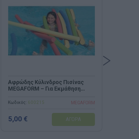
Αφρώδης Κύλινδρος Πισίνας
Bel
MEGAFORM – Για Εκμάθηση
Φτυ
Κολύμβησης & Ισορροπία (Κωδ.
για
600215)
Κωδικός:
600215
Κωδι
MEGAFORM
5,00 €
4,0