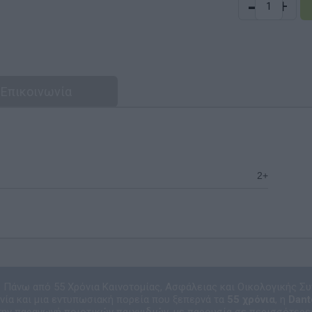
-
+
Επικοινωνία
2+
Πάνω από 55 Χρόνια Καινοτομίας, Ασφάλειας και Οικολογικής Συ
νία και μια εντυπωσιακή πορεία που ξεπερνά τα
55 χρόνια
, η
Dant
την παραγωγή ποιοτικών παιχνιδιών, με παρουσία σε περισσότερες