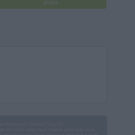
Αναμνηστικά Νηπιαγωγείων
νείδησης στο Παιδικό Παιχνίδι
oy
αποτελεί παγκόσμιο σημείο αναφοράς στον
 από 50 χώρες. Για τη Dantoy, η
ασφάλεια των