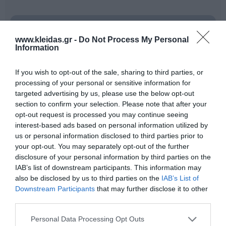
www.kleidas.gr -
Do Not Process My Personal
Information
If you wish to opt-out of the sale, sharing to third parties, or
processing of your personal or sensitive information for
targeted advertising by us, please use the below opt-out
section to confirm your selection. Please note that after your
opt-out request is processed you may continue seeing
interest-based ads based on personal information utilized by
us or personal information disclosed to third parties prior to
Η
Dujardin
είναι μια γνωστή γαλλική εταιρία
your opt-out. You may separately opt-out of the further
παιχνιδιών που δημιουργεί ποιοτικά και εκπαιδευτικά
disclosure of your personal information by third parties on the
παιχνίδια από το 1947. Με μακρά παράδοση στον
IAB’s list of downstream participants. This information may
χώρο του παιχνιδιού, τα προϊόντα της έχουν
σχεδιαστεί για να προσφέρουν στα παιδιά
also be disclosed by us to third parties on the
IAB’s List of
διασκέδαση, δημιουργικότητα και μάθηση μέσα από το
Downstream Participants
that may further disclose it to other
παιχνίδι.
third parties.
Τα παιχνίδια Dujardin καλούν τα παιδιά να
ανακαλύψουν ιστορίες, να γίνουν οι ίδιοι
Personal Data Processing Opt Outs
πρωταγωνιστές και να εξερευνήσουν νέους κόσμους