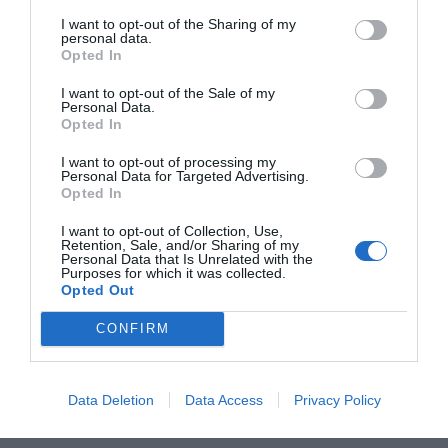
μέσα από δημιουργικές δραστηριότητες και
I want to opt-out of the Sharing of my
επιτραπέζια παιχνίδια.
personal data.
Χάρη στη συνεργασία τριών αγαπημένων ευρωπαϊκών
Opted In
εταιριών, τα παιχνίδια Dujardin ξεχωρίζουν για την
ποιότητα κατασκευής, τον προσεγμένο σχεδιασμό και
I want to opt-out of the Sale of my
την εντυπωσιακή τους συσκευασία. Παράλληλα,
Personal Data.
προσφέρουν εκπαιδευτική αξία και βοηθούν στην
Opted In
ανάπτυξη δεξιοτήτων όπως η παρατηρητικότητα, η
λογική σκέψη και η δημιουργικότητα.
I want to opt-out of processing my
Ανακαλύψτε τη συλλογή
Dujardin
και βρείτε μοναδικά
Personal Data for Targeted Advertising.
παιχνίδια που θα χαρίσουν στα παιδιά ώρες
Opted In
διασκέδασης και μάθησης.
I want to opt-out of Collection, Use,
Retention, Sale, and/or Sharing of my
Personal Data that Is Unrelated with the
Purposes for which it was collected.
Opted Out
CONFIRM
Σχετικά προϊόντα
Data Deletion
Data Access
Privacy Policy