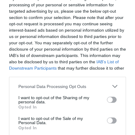
πιστεύουμε ότι η μάθηση πρέπει να είναι μια
processing of your personal or sensitive information for
ενδιαφέρουσα, προκλητική και διερευνητική
targeted advertising by us, please use the below opt-out
διαδικασία.
Όλα τα προϊόντα της εταιρείας είναι σχεδιασμένα για
section to confirm your selection. Please note that after your
να ενθαρρύνουν τα παιδιά να παίξουν αυθόρμητα. Με
opt-out request is processed you may continue seeing
αυτόν τον φυσικό τρόπο, αναπτύσσουν θεμελιώδεις
interest-based ads based on personal information utilized by
δεξιότητες και κατακτούν τη γνώση, μετατρέποντας
us or personal information disclosed to third parties prior to
την εκπαιδευτική εμπειρία σε μια αξέχαστη
your opt-out. You may separately opt-out of the further
περιπέτεια!
disclosure of your personal information by third parties on the
Γιατί να επιλέξετε τα εκπαιδευτικά
IAB’s list of downstream participants. This information may
παιχνίδια Educo;
also be disclosed by us to third parties on the
IAB’s List of
Η Educo ξεχωρίζει γιατί παρέχει
σαφείς
Downstream Participants
that may further disclose it to other
κατευθυντήριες γραμμές
για τη μάθηση και τη
διδασκαλία. Τα προϊόντα της είναι προσεκτικά
third parties.
κατηγοριοποιημένα σε ενότητες, καθεμία από τις
οποίες εξυπηρετεί έναν
συγκεκριμένο αναπτυξιακό
Personal Data Processing Opt Outs
στόχο
:
Ανάπτυξη Δεξιοτήτων:
Από τη λεπτή κινητικότητα
I want to opt-out of the Sharing of my
έως τη λογική σκέψη.
personal data.
Διέγερση Εμπειρίας:
Κάθε παζλ και παιχνίδι είναι
Opted In
ένα εργαλείο που κινητοποιεί τη σκέψη και τη
δημιουργικότητα.
I want to opt-out of the Sale of my
Παιδαγωγική Δομή:
Ιδανικά για χρήση τόσο στο
Personal Data.
Opted In
σπίτι όσο και σε σχολικά περιβάλλοντα (Montessori,
Νηπιαγωγεία).