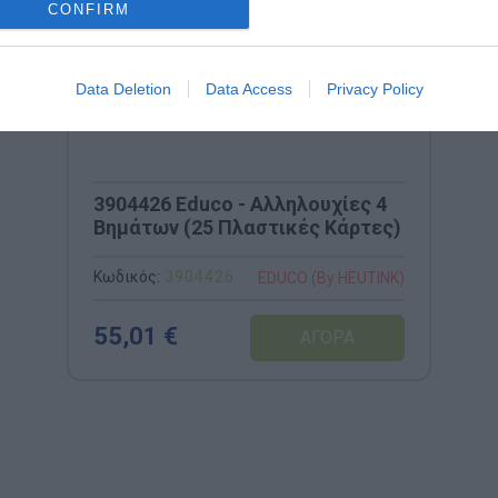
CONFIRM
Data Deletion
Data Access
Privacy Policy
3904426 Educo - Αλληλουχίες 4
Βημάτων (25 Πλαστικές Κάρτες)
Κωδικός:
3904426
EDUCO (By HEUTINK)
55,01 €