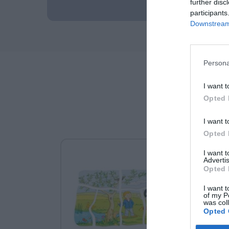
further disc
participants
Downstream 
Persona
I want t
Opted 
I want t
Opted 
I want 
Advertis
Opted 
I want t
of my P
was col
Opted 