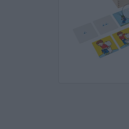
Ανακαλύπτοντας το Χ
ΠΑΖΛ & ΣΦΗΝΏΜΑΤΑ
ΕΠΙΤΡΑΠΈΖΙΑ
ΚΑΤΑΣΚΕΥΈΣ-STEM
ΜΈΘΟΔΟΣ MONTESSO
ΨΥΧΟΚΙΝΗΤΙΚΉ ΑΓΩΓ
ΠΟΔΉΛΑΤΑ
ΣΥΜΒΟΛΙΚΌ ΠΑΙΧΝΊΔ
ΠΕΡΙΒΆΛΛΟΝ & ΔΙΑΤ
ΕΙΔΙΚΉ ΑΓΩΓΉ