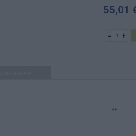
55,01 
-
+
Επικοινωνία
4+