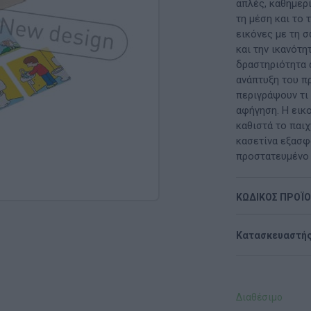
Μαλακή Γωνιά
απλές, καθημερι
τη μέση και το 
ρόνο
Παιδικό Δωμάτιο
εικόνες με τη 
και την ικανότη
ΤΈΧΝΕΣ
δραστηριότητα α
ανάπτυξη του π
Χειροτεχνία
περιγράψουν τι 
αφήγηση. Η εικ
Μουσική
καθιστά το παιχ
κασετίνα εξασφα
RI
Χορός & Θέατρο
προστατευμένο 
Ή
ΠΑΙΔΑΓΩΓΙΚΌ ΥΛΙΚΌ ΓΙΑ ΕΝΉΛΙΚΕΣ
ΚΩΔΙΚΟΣ ΠΡΟΪ
ΠΑΙΧΝΊΔΙΑ ΕΞΩΤΕΡΙΚΟΎ ΧΏΡΟΥ
Κατασκευαστής
Ι
Παιχνίδια Κήπου
ΡΟΦΉ
Επαγγελματικές Παιδικές Χαρές
Διαθέσιμο
Συνθέσεις Παιδικής Χαράς για ΑμεΑ