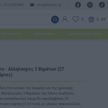
5 -
210-5245860
info@kleidas.gr
0
0
€0
ΠΡΟΣΦΟΡΈΣ
ΕΠΙΚΟΙΝΩΝΊΑ
ΔΙΑΦΗΜΙΣΤΙΚΟ ΥΛΙΚΟ
ΕΠΟΧΙΑΚΆ ΠΡΟΪΌΝΤΑ
Ιδέες για τα Χριστούγεννα
co - Αλληλουχίες 3 Βημάτων (27
άρτες)
Ιδέες για τις Απόκριες
Ιδέες για το Πάσχα
διά στον κόσμο της λογικής και της χρονικής
ς Αλληλουχίες 3 Βημάτων της Educo (κωδικός
Καλοκαιρινές Επιλογές
υσης
το εκπαιδευτικό παιχνίδι περιλαμβάνει 27
στικές κάρτες (11x11cm), οι οποίες απεικονίζουν
ΙΔΈΕΣ ΓΙΑ ΒΆΠΤΙΣΗ