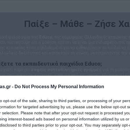
Παίξε – Μάθε – Ζήσε Χ
τρική φιλοσοφία της
Educo
, της κορυφαίας Ολλανδικής εταιρείας
uco, πιστεύουμε ότι η μάθηση πρέπει να είναι μια ενδιαφέρουσα, π
της εταιρείας είναι σχεδιασμένα για να ενθαρρύνουν τα παιδιά να 
λιώδεις δεξιότητες και κατακτούν τη γνώση, μετατρέποντας την 
λέξετε τα εκπαιδευτικά παιχνίδια Educo;
ι γιατί παρέχει
σαφείς κατευθυντήριες γραμμές
για τη μάθηση 
οριοποιημένα σε ενότητες, καθεμία από τις οποίες εξυπηρετεί έ
τήτων:
Από τη λεπτή κινητικότητα έως τη λογική σκέψη.
ίας:
Κάθε παζλ και παιχνίδι είναι ένα εργαλείο που κινητοποιεί τ
as.gr -
Do Not Process My Personal Information
μή:
Ιδανικά για χρήση τόσο στο σπίτι όσο και σε σχολικά περιβάλ
 Ένας Κόσμος Γνώσης
to opt-out of the sale, sharing to third parties, or processing of your per
 μέρος μιας μεγάλης οικογένειας που εξειδικεύεται στην εκπαίδε
formation for targeted advertising by us, please use the below opt-out s
 brands, διασφαλίζοντας την κορυφαία ποιότητα και την παιδαγω
ντικά υλικά της μεθόδου Μοντεσσόρι.
r selection. Please note that after your opt-out request is processed y
ένα εργαλεία για τα μαθηματικά και τη γλώσσα.
eing interest-based ads based on personal information utilized by us or
οτικά παιχνίδια για την ανάπτυξη των παιδιών στο σπίτι.
disclosed to third parties prior to your opt-out. You may separately opt-
:
Να κάνουμε κάθε παιδί να χαμογελά ενώ ανακαλύπτει τον κόσμο. Γ