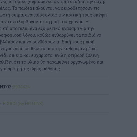
νές ιστορίες χωρισμένες σε τρία στάδια: την αρχή,
τέλος. Τα παιδιά καλούνται να σειροθετήσουν τις
ΠΡΟΤΆΣΕΙΣ ΈΩΣ 20€
σωστή σειρά, αναπτύσσοντας την κριτική τους σκέψη
τα να αντιλαμβάνονται τη ροή του χρόνου. Η
ΑΝΑΜΝΗΣΤΙΚΆ ΚΑΙ ΒΙΒΛΊΑ/ΈΝΤΥΠΑ ΣΧΟΛΙΚΏΝ
υτή αποτελεί ένα εξαιρετικό έναυσμα για την
ΕΠΙΤΡΟΠΏΝ & ΣΧΟΛΙΚΏΝ ΜΟΝΆΔΩΝ
ροφορικού λόγου, καθώς ενθαρρύνει τα παιδιά να
βλέπουν και να συνθέσουν τη δική τους μικρή
Έντυπα-Βιβλία Παιδικών Σταθμων
ονογράφηση με θέματα από την καθημερινή ζωή
νίδι οικείο και ευχάριστο, ενώ η στιβαρή ξύλινη
Έντυπα-Βιβλία Νηπιαγωγείων
λίζει ότι το υλικό θα παραμείνει οργανωμένο και
για αμέτρητες ώρες μάθησης.
Έντυπα-Βιβλία Δημοτικών
Έντυπα-Βιβλία Γυμνασίων
ΟΝΤΟΣ:
3904424
'Έντυπα-Βιβλία Λυκείων-ΕΠΑΛ
:
EDUCO (By HEUTINK)
'Έντυπα-Βιβλία ΙΕΚ
'Έντυπα-Βιβλία Σχολικών Επιτροπών