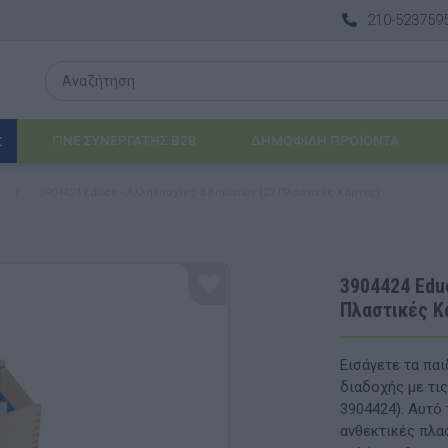
210-523759
ΓΙΝΕ ΣΥΝΕΡΓΑΤΗΣ B2B
ΔΗΜΟΦΙΛΉ ΠΡΟΪΌΝΤΑ
Σ
ή
|
3904424 Educo - Αλληλουχίες 3 Βημάτων (27 Πλαστικές Κάρτες)
Λογοθεραπεία
 & ΒΡΈΦΗ
Εργοθεραπεία
3904424 Edu
Πλαστικές Κ
ΔΙΑ
Προβλήματα Όρασης
ΈΠΙΠΛΑ & ΕΞΟΠΛΙΣΜΌΣ
Εισάγετε τα παι
διαδοχής με τι
αθηματικά
Βασικός εξοπλισμός & Μονάδες Αποθήκε
3904424). Αυτό 
ανθεκτικές πλα