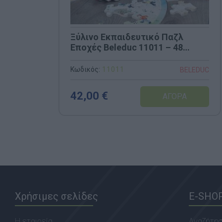
Ξύλινο Εκπαιδευτικό Παζλ
Εποχές Beleduc 11011 – 48
Κομμάτια για Εισαγωγή στον
Χρόνο & Ανάπτυξη Λεξιλογίου
Κωδικός:
11011
BELEDUC
42,00 €
Χρήσιμες σελίδες
E-SHO
Η εταιρεία
Αναζήτη