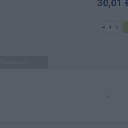
30,01 
-
+
Επικοινωνία
4+