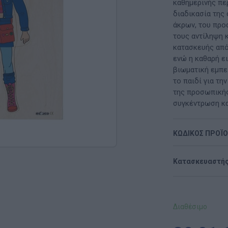
Μαλακή Γωνιά
καθημερινής πε
διαδικασία της
ρόνο
Παιδικό Δωμάτιο
άκρων, του προ
τους αντίληψη κ
ΤΈΧΝΕΣ
κατασκευής από
ενώ η καθαρή ε
Χειροτεχνία
βιωματική εμπει
το παιδί για τη
Μουσική
της προσωπικής
συγκέντρωση κα
RI
Χορός & Θέατρο
ΚΩΔΙΚΟΣ ΠΡΟΪ
Ή
ΠΑΙΔΑΓΩΓΙΚΌ ΥΛΙΚΌ ΓΙΑ ΕΝΉΛΙΚΕΣ
ΠΑΙΧΝΊΔΙΑ ΕΞΩΤΕΡΙΚΟΎ ΧΏΡΟΥ
Κατασκευαστής
Ι
Παιχνίδια Κήπου
ΡΟΦΉ
Επαγγελματικές Παιδικές Χαρές
Διαθέσιμο
Συνθέσεις Παιδικής Χαράς για ΑμεΑ