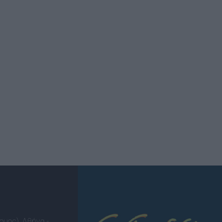
ομος), Αθήνα -