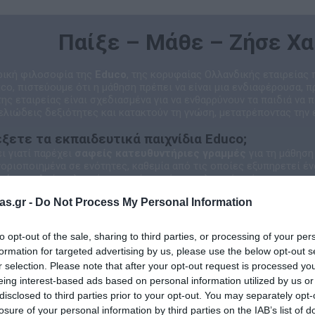
Παίξε – Μάθε – Ζήσε Χ
τρική φιλοσοφία της
Educo
, της κορυφαίας Ολλανδικής εταιρείας
uco, πιστεύουμε ότι η μάθηση πρέπει να είναι μια ενδιαφέρουσα, π
της εταιρείας είναι σχεδιασμένα για να ενθαρρύνουν τα παιδιά να 
λιώδεις δεξιότητες και κατακτούν τη γνώση, μετατρέποντας την 
λέξετε τα εκπαιδευτικά παιχνίδια Educo;
ι γιατί παρέχει
σαφείς κατευθυντήριες γραμμές
για τη μάθηση 
οριοποιημένα σε ενότητες, καθεμία από τις οποίες εξυπηρετεί έ
τήτων:
Από τη λεπτή κινητικότητα έως τη λογική σκέψη.
ίας:
Κάθε παζλ και παιχνίδι είναι ένα εργαλείο που κινητοποιεί τ
as.gr -
Do Not Process My Personal Information
μή:
Ιδανικά για χρήση τόσο στο σπίτι όσο και σε σχολικά περιβάλ
 Ένας Κόσμος Γνώσης
 μέρος μιας μεγάλης οικογένειας που εξειδικεύεται στην εκπαίδε
to opt-out of the sale, sharing to third parties, or processing of your per
 brands, διασφαλίζοντας την κορυφαία ποιότητα και την παιδαγω
formation for targeted advertising by us, please use the below opt-out s
ντικά υλικά της μεθόδου Μοντεσσόρι.
r selection. Please note that after your opt-out request is processed y
ένα εργαλεία για τα μαθηματικά και τη γλώσσα.
eing interest-based ads based on personal information utilized by us or
οτικά παιχνίδια για την ανάπτυξη των παιδιών στο σπίτι.
:
Να κάνουμε κάθε παιδί να χαμογελά ενώ ανακαλύπτει τον κόσμο. Γ
disclosed to third parties prior to your opt-out. You may separately opt-
το αποτέλεσμα είναι η ευτυχία!
losure of your personal information by third parties on the IAB’s list of