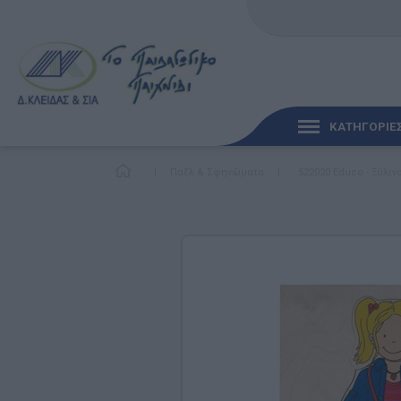
ΚΑΤΗΓΟΡΙΕ
|
Παζλ & Σφηνώματα
|
522020 Educo - Ξύλι
ΓΡΉΓΟΡΗ ΜΑΤΙΆ
ΠΑΙΧΝΊΔΙΑ ΓΙΑ ΜΩΡΆ
ΠΑΙΔΑΓΩΓΙΚΆ ΠΑΙΧΝΊ
Γλώσσα & Γραφή
Ανακαλύπτοντας τα Μ
Φυσικές Επιστήμες