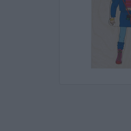
Ανακαλύπτοντας το Χ
ΠΑΖΛ & ΣΦΗΝΏΜΑΤΑ
ΕΠΙΤΡΑΠΈΖΙΑ
ΚΑΤΑΣΚΕΥΈΣ-STEM
ΜΈΘΟΔΟΣ MONTESSO
ΨΥΧΟΚΙΝΗΤΙΚΉ ΑΓΩΓ
ΠΟΔΉΛΑΤΑ
ΣΥΜΒΟΛΙΚΌ ΠΑΙΧΝΊΔ
ΠΕΡΙΒΆΛΛΟΝ & ΔΙΑΤ
ΕΙΔΙΚΉ ΑΓΩΓΉ