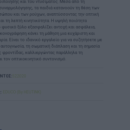
ριποίησης και του ντυσίματος. Μέσα από τη
 συναρμολόγησης, τα παιδιά κατανοούν τη θέση των
ΠΡΟΤΆΣΕΙΣ ΈΩΣ 20€
σώπου και των ρούχων, αναπτύσσοντας την οπτική
αι τη λεπτή κινητικότητα. Η υψηλή ποιότητα
ΑΝΑΜΝΗΣΤΙΚΆ ΚΑΙ ΒΙΒΛΊΑ/ΈΝΤΥΠΑ ΣΧΟΛΙΚΏΝ
 φυσικό ξύλο εξασφαλίζει αντοχή και ασφάλεια,
ΕΠΙΤΡΟΠΏΝ & ΣΧΟΛΙΚΏΝ ΜΟΝΆΔΩΝ
ικονογράφηση κάνει τη μάθηση μια ευχάριστη και
ρία. Είναι το ιδανικό εργαλείο για να συζητήσετε με
Έντυπα-Βιβλία Παιδικών Σταθμων
ν αυτογνωσία, τη σωματική διάπλαση και τη σημασία
 φροντίδας, καλλιεργώντας παράλληλα τη
Έντυπα-Βιβλία Νηπιαγωγείων
ι τον οπτικοκινητικό συντονισμό.
Έντυπα-Βιβλία Δημοτικών
ΟΝΤΟΣ:
522020
Έντυπα-Βιβλία Γυμνασίων
:
EDUCO (By HEUTINK)
'Έντυπα-Βιβλία Λυκείων-ΕΠΑΛ
'Έντυπα-Βιβλία ΙΕΚ
'Έντυπα-Βιβλία Σχολικών Επιτροπών