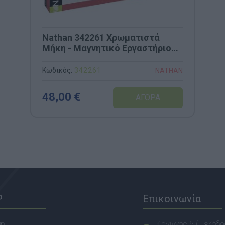
Nathan 342261 Χρωματιστά
Μήκη - Μαγνητικό Εργαστήριο
Μεγεθών
Κωδικός:
342261
NATHAN
48,00 €
P
Επικοινωνία
ση
Κάνιγγος 5 (Πεζόδρ