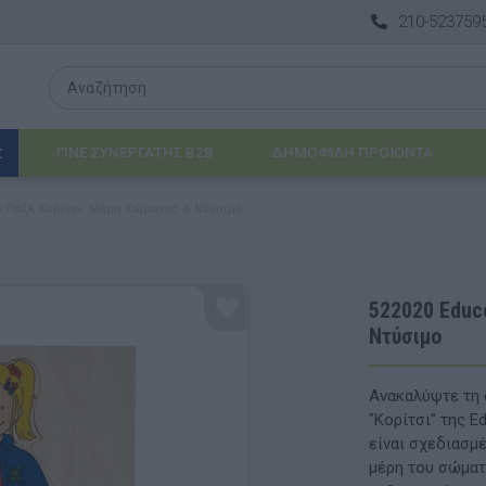
210-523759
ΓΙΝΕ ΣΥΝΕΡΓΑΤΗΣ B2B
ΔΗΜΟΦΙΛΉ ΠΡΟΪΌΝΤΑ
Σ
νο Παζλ Κορίτσι: Μέρη Σώματος & Ντύσιμο
Λογοθεραπεία
 & ΒΡΈΦΗ
Εργοθεραπεία
522020 Educ
Ντύσιμο
ΔΙΑ
Προβλήματα Όρασης
ΈΠΙΠΛΑ & ΕΞΟΠΛΙΣΜΌΣ
Ανακαλύψτε τη 
"Κορίτσι" της E
αθηματικά
Βασικός εξοπλισμός & Μονάδες Αποθήκε
είναι σχεδιασμέ
μέρη του σώματ