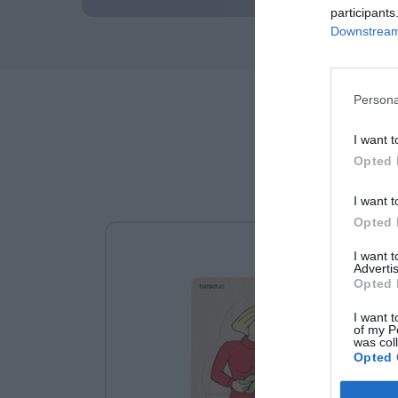
participants
Downstream 
Persona
I want t
Opted 
I want t
Opted 
I want 
Advertis
Opted 
I want t
of my P
was col
Opted 