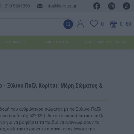
5 -
210-5245860
info@kleidas.gr
0
0
€0
ΠΡΟΣΦΟΡΈΣ
ΕΠΙΚΟΙΝΩΝΊΑ
ΔΙΑΦΗΜΙΣΤΙΚΟ ΥΛΙΚΟ
ΕΠΟΧΙΑΚΆ ΠΡΟΪΌΝΤΑ
Ιδέες για τα Χριστούγεννα
o - Ξύλινο Παζλ Κορίτσι: Μέρη Σώματος &
Ιδέες για τις Απόκριες
Ιδέες για το Πάσχα
δομή του ανθρώπινου σώματος με το Ξύλινο Παζλ
duco (κωδικός 522020). Αυτό το εκπαιδευτικό παζλ
Καλοκαιρινές Επιλογές
υσης
νο για να βοηθήσει τα παιδιά να αναγνωρίσουν τα
ος, ενώ ταυτόχρονα τα εισάγει στην έννοια της
ΙΔΈΕΣ ΓΙΑ ΒΆΠΤΙΣΗ