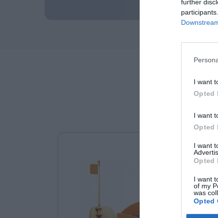
further disc
participants
Downstream 
Persona
I want t
Opted 
I want t
Opted 
I want 
Advertis
Opted 
I want t
of my P
was col
Opted 