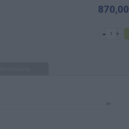
870,00
-
+
Επικοινωνία
3+