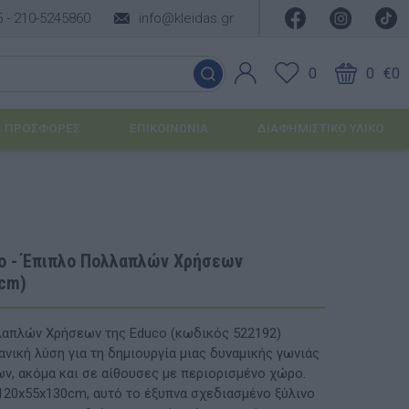
5 -
210-5245860
info@kleidas.gr
0
0
€0
ΠΡΟΣΦΟΡΈΣ
ΕΠΙΚΟΙΝΩΝΊΑ
ΔΙΑΦΗΜΙΣΤΙΚΟ ΥΛΙΚΟ
ΕΠΟΧΙΑΚΆ ΠΡΟΪΌΝΤΑ
Ιδέες για τα Χριστούγεννα
o - Έπιπλο Πολλαπλών Χρήσεων
cm)
Ιδέες για τις Απόκριες
Ιδέες για το Πάσχα
απλών Χρήσεων της Educo (κωδικός 522192)
ανική λύση για τη δημιουργία μιας δυναμικής γωνιάς
Καλοκαιρινές Επιλογές
υσης
ων, ακόμα και σε αίθουσες με περιορισμένο χώρο.
120x55x130cm, αυτό το έξυπνα σχεδιασμένο ξύλινο
ΙΔΈΕΣ ΓΙΑ ΒΆΠΤΙΣΗ