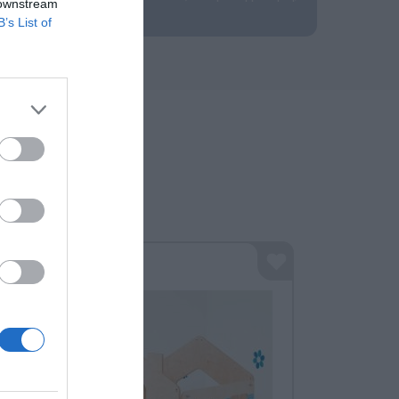
 downstream
B’s List of