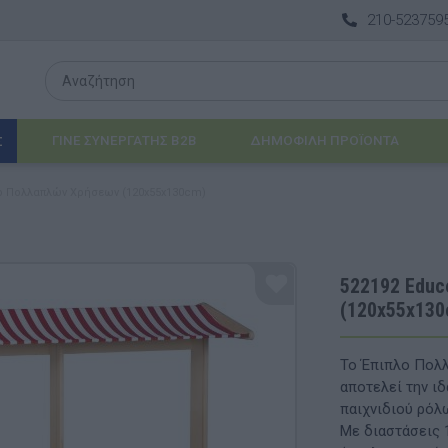
210-523759
ΓΙΝΕ ΣΥΝΕΡΓΑΤΗΣ B2B
ΔΗΜΟΦΙΛΉ ΠΡΟΪΌΝΤΑ
Σ
λο Πολλαπλών Χρήσεων (120x55x130cm)
Λογοθεραπεία
 & ΒΡΈΦΗ
Εργοθεραπεία
522192 Educ
(120x55x130
ΔΙΑ
Προβλήματα Όρασης
ΈΠΙΠΛΑ & ΕΞΟΠΛΙΣΜΌΣ
Το Έπιπλο Πολλ
αποτελεί την ιδ
αθηματικά
Βασικός εξοπλισμός & Μονάδες Αποθήκε
παιχνιδιού ρόλ
Με διαστάσεις 