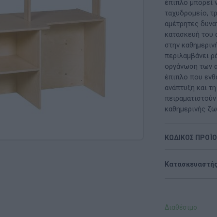
Μαλακή Γωνιά
έπιπλο μπορεί 
ταχυδρομείο, τ
ρόνο
Παιδικό Δωμάτιο
αμέτρητες δυνα
κατασκευή του 
ΤΈΧΝΕΣ
στην καθημεριν
περιλαμβάνει ρ
Χειροτεχνία
οργάνωση των α
έπιπλο που ενθ
Μουσική
ανάπτυξη και τη
πειραματιστούν
RI
Χορός & Θέατρο
καθημερινής ζω
Ή
ΠΑΙΔΑΓΩΓΙΚΌ ΥΛΙΚΌ ΓΙΑ ΕΝΉΛΙΚΕΣ
ΚΩΔΙΚΟΣ ΠΡΟΪ
ΠΑΙΧΝΊΔΙΑ ΕΞΩΤΕΡΙΚΟΎ ΧΏΡΟΥ
Κατασκευαστής
Ι
Παιχνίδια Κήπου
ΡΟΦΉ
Επαγγελματικές Παιδικές Χαρές
Διαθέσιμο
Συνθέσεις Παιδικής Χαράς για ΑμεΑ