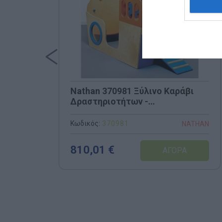
Nathan 370981 Ξύλινο Καράβι
Δραστηριοτήτων -
156x78x135cm
Κωδικός:
370981
NATHAN
810,01 €