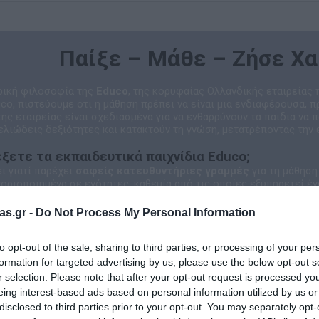
Παίξε – Μάθε – Ζήσε Χ
τρική φιλοσοφία της
Educo
, της κορυφαίας Ολλανδικής εταιρείας
uco, πιστεύουμε ότι η μάθηση πρέπει να είναι μια ενδιαφέρουσα, π
της εταιρείας είναι σχεδιασμένα για να ενθαρρύνουν τα παιδιά να 
λιώδεις δεξιότητες και κατακτούν τη γνώση, μετατρέποντας την 
λέξετε τα εκπαιδευτικά παιχνίδια Educo;
ι γιατί παρέχει
σαφείς κατευθυντήριες γραμμές
για τη μάθηση 
οριοποιημένα σε ενότητες, καθεμία από τις οποίες εξυπηρετεί έ
τήτων:
Από τη λεπτή κινητικότητα έως τη λογική σκέψη.
ίας:
Κάθε παζλ και παιχνίδι είναι ένα εργαλείο που κινητοποιεί τ
as.gr -
Do Not Process My Personal Information
μή:
Ιδανικά για χρήση τόσο στο σπίτι όσο και σε σχολικά περιβάλ
 Ένας Κόσμος Γνώσης
to opt-out of the sale, sharing to third parties, or processing of your per
 μέρος μιας μεγάλης οικογένειας που εξειδικεύεται στην εκπαίδε
formation for targeted advertising by us, please use the below opt-out s
 brands, διασφαλίζοντας την κορυφαία ποιότητα και την παιδαγω
ντικά υλικά της μεθόδου Μοντεσσόρι.
r selection. Please note that after your opt-out request is processed y
ένα εργαλεία για τα μαθηματικά και τη γλώσσα.
eing interest-based ads based on personal information utilized by us or
οτικά παιχνίδια για την ανάπτυξη των παιδιών στο σπίτι.
disclosed to third parties prior to your opt-out. You may separately opt-
:
Να κάνουμε κάθε παιδί να χαμογελά ενώ ανακαλύπτει τον κόσμο. Γ