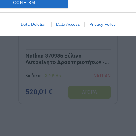
CONFIRM
Data Deletion
Data Access
Privacy Policy
Nathan 370985 Ξύλινο
Αυτοκίνητο Δραστηριοτήτων -
113x74x55cm
Κωδικός:
370985
NATHAN
520,01 €