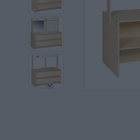
Ανακαλύπτοντας το Χ
ΠΑΖΛ & ΣΦΗΝΏΜΑΤΑ
ΕΠΙΤΡΑΠΈΖΙΑ
ΚΑΤΑΣΚΕΥΈΣ-STEM
ΜΈΘΟΔΟΣ MONTESSO
ΨΥΧΟΚΙΝΗΤΙΚΉ ΑΓΩΓ
ΠΟΔΉΛΑΤΑ
ΣΥΜΒΟΛΙΚΌ ΠΑΙΧΝΊΔ
ΠΕΡΙΒΆΛΛΟΝ & ΔΙΑΤ
ΕΙΔΙΚΉ ΑΓΩΓΉ