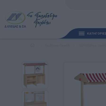
ΚΑΤΗΓΟΡΙΕ
|
Συμβολικό Παιχνίδι
|
522192 Educo - Έπιπ
ΓΡΉΓΟΡΗ ΜΑΤΙΆ
ΠΑΙΧΝΊΔΙΑ ΓΙΑ ΜΩΡΆ
ΠΑΙΔΑΓΩΓΙΚΆ ΠΑΙΧΝΊ
Γλώσσα & Γραφή
Ανακαλύπτοντας τα Μ
Φυσικές Επιστήμες