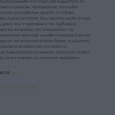
να μεταμορφωθεί στη στιγμή από κομμωτήριο σε
ράπεζα ή μαγαζάκι, προσφέροντας στα παιδιά
ΠΡΟΤΆΣΕΙΣ ΈΩΣ 20€
τότητες για συμβολικό παιχνίδι. Η στιβαρή
από υψηλής ποιότητας ξύλο εγγυάται μεγάλη αντοχή
ΑΝΑΜΝΗΣΤΙΚΆ ΚΑΙ ΒΙΒΛΊΑ/ΈΝΤΥΠΑ ΣΧΟΛΙΚΏΝ
ή χρήση, ενώ ο εργονομικός του σχεδιασμός
ΕΠΙΤΡΟΠΏΝ & ΣΧΟΛΙΚΏΝ ΜΟΝΆΔΩΝ
άφια και επιφάνειες που διευκολύνουν την
παραίτητων αξεσουάρ για κάθε επάγγελμα. Είναι ένα
Έντυπα-Βιβλία Παιδικών Σταθμων
αρρύνει την κοινωνική αλληλεπίδραση, τη γλωσσική
 φαντασία, επιτρέποντας στα παιδιά να
Έντυπα-Βιβλία Νηπιαγωγείων
 με διαφορετικούς κοινωνικούς ρόλους και σενάρια
ής σε ένα ασφαλές και ελκυστικό περιβάλλον.
Έντυπα-Βιβλία Δημοτικών
Έντυπα-Βιβλία Γυμνασίων
ΟΝΤΟΣ:
522192
'Έντυπα-Βιβλία Λυκείων-ΕΠΑΛ
:
EDUCO (By HEUTINK)
'Έντυπα-Βιβλία ΙΕΚ
'Έντυπα-Βιβλία Σχολικών Επιτροπών