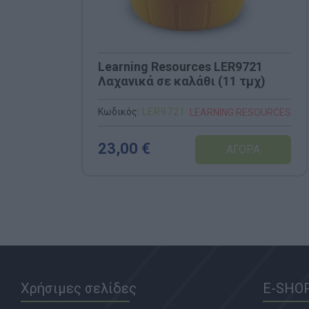
Learning Resources LΕR9721
Λαχανικά σε καλάθι (11 τμχ)
Κωδικός:
LΕR9721
LEARNING RESOURCES
23,00 €
Χρήσιμες σελίδες
E-SHO