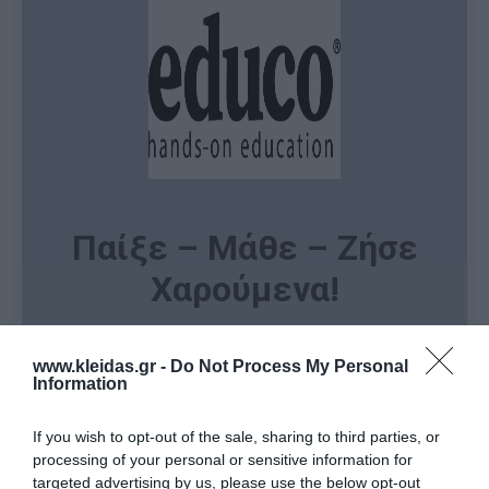
Παίξε – Μάθε – Ζήσε
Χαρούμενα!
Αυτή είναι η κεντρική φιλοσοφία της
Educo
, της
κορυφαίας Ολλανδικής εταιρείας που ανήκει στον
www.kleidas.gr -
Do Not Process My Personal
διεθνώς αναγνωρισμένο όμιλο
Heutink
. Στην Educo,
Information
πιστεύουμε ότι η μάθηση πρέπει να είναι μια
ενδιαφέρουσα, προκλητική και διερευνητική
If you wish to opt-out of the sale, sharing to third parties, or
διαδικασία.
Όλα τα προϊόντα της εταιρείας είναι σχεδιασμένα για
processing of your personal or sensitive information for
να ενθαρρύνουν τα παιδιά να παίξουν αυθόρμητα. Με
targeted advertising by us, please use the below opt-out