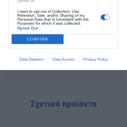
Opted In
διασφαλίζοντας την κορυφαία ποιότητα και την
παιδαγωγική εγκυρότητα:
Montessori:
Αυθεντικά υλικά της μεθόδου
I want to opt-out of Collection, Use,
Retention, Sale, and/or Sharing of my
Μοντεσσόρι.
Personal Data that Is Unrelated with the
Jegro:
Εξειδικευμένα εργαλεία για τα μαθηματικά και
Purposes for which it was collected.
τη γλώσσα.
Opted Out
Toys for Life:
Ποιοτικά παιχνίδια για την ανάπτυξη
των παιδιών στο σπίτι.
CONFIRM
Η αποστολή μας:
Να κάνουμε κάθε παιδί να
χαμογελά ενώ ανακαλύπτει τον κόσμο. Γιατί όταν το
παιχνίδι συνδυάζεται με τη μάθηση, το αποτέλεσμα
είναι η ευτυχία!
Data Deletion
Data Access
Privacy Policy
Σχετικά προϊόντα