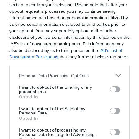
αυτόν τον φυσικό τρόπο, αναπτύσσουν θεμελιώδεις
section to confirm your selection. Please note that after your
δεξιότητες και κατακτούν τη γνώση, μετατρέποντας
opt-out request is processed you may continue seeing
την εκπαιδευτική εμπειρία σε μια αξέχαστη
interest-based ads based on personal information utilized by
περιπέτεια!
us or personal information disclosed to third parties prior to
Γιατί να επιλέξετε τα εκπαιδευτικά
your opt-out. You may separately opt-out of the further
παιχνίδια Educo;
disclosure of your personal information by third parties on the
Η Educo ξεχωρίζει γιατί παρέχει
σαφείς
κατευθυντήριες γραμμές
για τη μάθηση και τη
IAB’s list of downstream participants. This information may
διδασκαλία. Τα προϊόντα της είναι προσεκτικά
also be disclosed by us to third parties on the
IAB’s List of
κατηγοριοποιημένα σε ενότητες, καθεμία από τις
Downstream Participants
that may further disclose it to other
οποίες εξυπηρετεί έναν
συγκεκριμένο αναπτυξιακό
third parties.
στόχο
:
Ανάπτυξη Δεξιοτήτων:
Από τη λεπτή κινητικότητα
Personal Data Processing Opt Outs
έως τη λογική σκέψη.
Διέγερση Εμπειρίας:
Κάθε παζλ και παιχνίδι είναι
I want to opt-out of the Sharing of my
ένα εργαλείο που κινητοποιεί τη σκέψη και τη
personal data.
δημιουργικότητα.
Opted In
Παιδαγωγική Δομή:
Ιδανικά για χρήση τόσο στο
σπίτι όσο και σε σχολικά περιβάλλοντα (Montessori,
I want to opt-out of the Sale of my
Νηπιαγωγεία).
Personal Data.
Ένας Όμιλος, Ένας Κόσμος Γνώσης
Opted In
Η Educo αποτελεί μέρος μιας μεγάλης οικογένειας
που εξειδικεύεται στην εκπαίδευση. Στον όμιλο της
I want to opt-out of processing my
Heutink
ανήκουν επίσης παγκοσμίου φήμης brands,
Personal Data for Targeted Advertising.