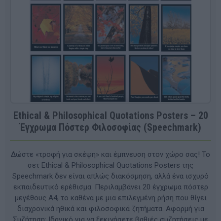
Ethical & Philosophical Quotations Posters – 20
Έγχρωμα Πόστερ Φιλοσοφίας (Speechmark)
Δώστε «τροφή για σκέψη» και έμπνευση στον χώρο σας! Το
σετ Ethical & Philosophical Quotations Posters της
Speechmark δεν είναι απλώς διακόσμηση, αλλά ένα ισχυρό
εκπαιδευτικό ερέθισμα. Περιλαμβάνει 20 έγχρωμα πόστερ
μεγέθους Α4, το καθένα με μια επιλεγμένη ρήση που θίγει
διαχρονικά ηθικά και φιλοσοφικά ζητήματα. Αφορμή για
Συζήτηση: Ιδανικό για να ξεκινήσετε βαθιές συζητήσεις με