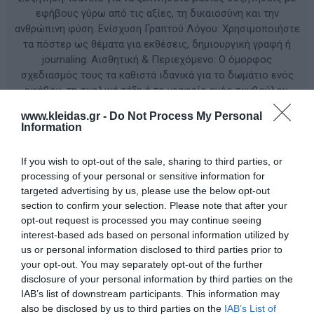
εφήβους γύρω από τις αξίες, τη δικαιοσύνη και την
ανθρώπινη φύση. Ενίσχυση Γραπτού Λόγου: Χρησιμοποιήστε
τα πόστερ ως θέματα για εκθέσεις, δημιουργική γραφή ή
journaling. Αισθητική & Περιεχόμενο: Ο όμορφος
σχεδιασμός τους τα καθιστά ιδανικά για το δωμάτιο ενός
εφήβου, τη σχολική τάξη ή το γραφείο ενός συμβούλου.
www.kleidas.gr -
Do Not Process My Personal
Information
ΚΩΔΙΚΟΣ ΠΡΟΪΟΝΤΟΣ:
5529
If you wish to opt-out of the sale, sharing to third parties, or
Κατασκευαστής:
SPEECHMARK
processing of your personal or sensitive information for
targeted advertising by us, please use the below opt-out
section to confirm your selection. Please note that after your
opt-out request is processed you may continue seeing
Διαθέσιμο
interest-based ads based on personal information utilized by
us or personal information disclosed to third parties prior to
30,00 €
your opt-out. You may separately opt-out of the further
disclosure of your personal information by third parties on the
IAB’s list of downstream participants. This information may
also be disclosed by us to third parties on the
IAB’s List of