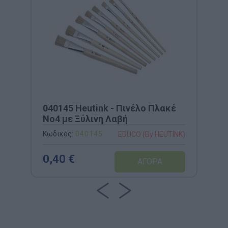
040145 Heutink - Πινέλο Πλακέ
Νο4 με Ξύλινη Λαβή
Κωδικός:
040145
EDUCO (By HEUTINK)
0,40 €