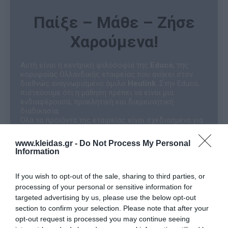
Παίξε – Μάθε – Ζήσε
Χαρούμενα!
Αυτή είναι η κεντρική φιλοσοφία της
Educo
, της
κορυφαίας Ολλανδικής εταιρείας που ανήκει στον
διεθνώς αναγνωρισμένο όμιλο
Heutink
. Στην Educo,
πιστεύουμε ότι η μάθηση πρέπει να είναι μια
ενδιαφέρουσα, προκλητική και διερευνητική
διαδικασία.
Όλα τα προϊόντα της εταιρείας είναι σχεδιασμένα για
να ενθαρρύνουν τα παιδιά να παίξουν αυθόρμητα. Με
αυτόν τον φυσικό τρόπο, αναπτύσσουν θεμελιώδεις
www.kleidas.gr -
Do Not Process My Personal
δεξιότητες και κατακτούν τη γνώση, μετατρέποντας
Information
την εκπαιδευτική εμπειρία σε μια αξέχαστη
περιπέτεια!
Γιατί να επιλέξετε τα εκπαιδευτικά
If you wish to opt-out of the sale, sharing to third parties, or
παιχνίδια Educo;
processing of your personal or sensitive information for
Η Educo ξεχωρίζει γιατί παρέχει
σαφείς
targeted advertising by us, please use the below opt-out
κατευθυντήριες γραμμές
για τη μάθηση και τη
section to confirm your selection. Please note that after your
διδασκαλία. Τα προϊόντα της είναι προσεκτικά
opt-out request is processed you may continue seeing
κατηγοριοποιημένα σε ενότητες, καθεμία από τις