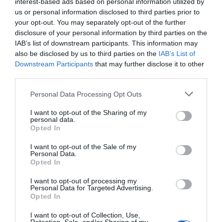
interest-based ads based on personal information utilized by
οποίες εξυπηρετεί έναν
συγκεκριμένο αναπτυξιακό
us or personal information disclosed to third parties prior to
στόχο
:
your opt-out. You may separately opt-out of the further
Ανάπτυξη Δεξιοτήτων:
Από τη λεπτή κινητικότητα
έως τη λογική σκέψη.
disclosure of your personal information by third parties on the
Διέγερση Εμπειρίας:
Κάθε παζλ και παιχνίδι είναι
IAB’s list of downstream participants. This information may
ένα εργαλείο που κινητοποιεί τη σκέψη και τη
also be disclosed by us to third parties on the
IAB’s List of
δημιουργικότητα.
Downstream Participants
that may further disclose it to other
Παιδαγωγική Δομή:
Ιδανικά για χρήση τόσο στο
third parties.
σπίτι όσο και σε σχολικά περιβάλλοντα (Montessori,
Νηπιαγωγεία).
Personal Data Processing Opt Outs
Ένας Όμιλος, Ένας Κόσμος Γνώσης
Η Educo αποτελεί μέρος μιας μεγάλης οικογένειας
I want to opt-out of the Sharing of my
που εξειδικεύεται στην εκπαίδευση. Στον όμιλο της
personal data.
Heutink
ανήκουν επίσης παγκοσμίου φήμης brands,
Opted In
διασφαλίζοντας την κορυφαία ποιότητα και την
παιδαγωγική εγκυρότητα:
I want to opt-out of the Sale of my
Montessori:
Αυθεντικά υλικά της μεθόδου
Personal Data.
Μοντεσσόρι.
Opted In
Jegro:
Εξειδικευμένα εργαλεία για τα μαθηματικά και
τη γλώσσα.
I want to opt-out of processing my
Toys for Life:
Ποιοτικά παιχνίδια για την ανάπτυξη
Personal Data for Targeted Advertising.
των παιδιών στο σπίτι.
Opted In
Η αποστολή μας:
Να κάνουμε κάθε παιδί να
χαμογελά ενώ ανακαλύπτει τον κόσμο. Γιατί όταν το
I want to opt-out of Collection, Use,
παιχνίδι συνδυάζεται με τη μάθηση, το αποτέλεσμα