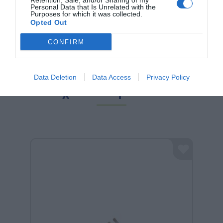
Retention, Sale, and/or Sharing of my
Personal Data that Is Unrelated with the
είναι η ευτυχία!
Purposes for which it was collected.
Opted Out
CONFIRM
Data Deletion
Data Access
Privacy Policy
Σχετικά προϊόντα