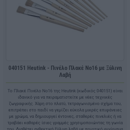
040151 Heutink - Πινέλο Πλακέ Νο16 με Ξύλινη
Λαβή
Το Πλακέ Πινέλο No16 της Heutink (κωδικός 040151) είναι
ιδανικό για να πειραματιστείτε με νέες τεχνικές
ζωγραφικής. Χάρη στο πλατύ, τετραγωνισμένο σχήμα του,
επιτρέπει στο παιδί να γεμίζει εύκολα μικρές επιφάνειες
με χρώμα, να δημιουργεί έντονες, σταθερές πινελιές ή να
τραβάει καθαρές ίσιες γραμμές χρησιμοποιώντας τη γωνία
του. Διαθέτει ανθεκτική ξύλινη λαβή με ποιοτικό φινίρισμα