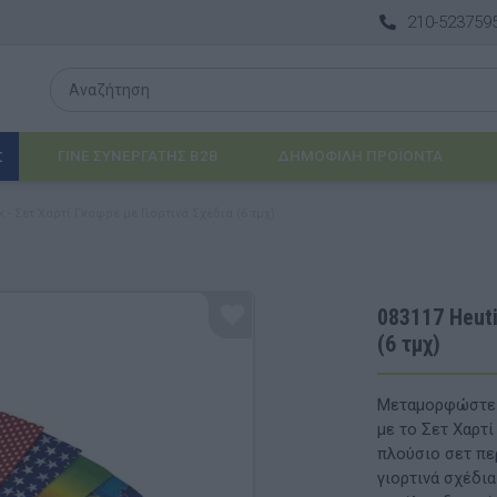
210-523759
ΓΙΝΕ ΣΥΝΕΡΓΑΤΗΣ B2B
ΔΗΜΟΦΙΛΉ ΠΡΟΪΌΝΤΑ
Σ
 - Σετ Χαρτί Γκοφρέ με Γιορτινά Σχέδια (6 τμχ)
Λογοθεραπεία
 & ΒΡΈΦΗ
Εργοθεραπεία
083117 Heuti
(6 τμχ)
ΔΙΑ
Προβλήματα Όρασης
ΈΠΙΠΛΑ & ΕΞΟΠΛΙΣΜΌΣ
Μεταμορφώστε κ
με το Σετ Χαρτί
αθηματικά
Βασικός εξοπλισμός & Μονάδες Αποθήκε
πλούσιο σετ πε
γιορτινά σχέδια