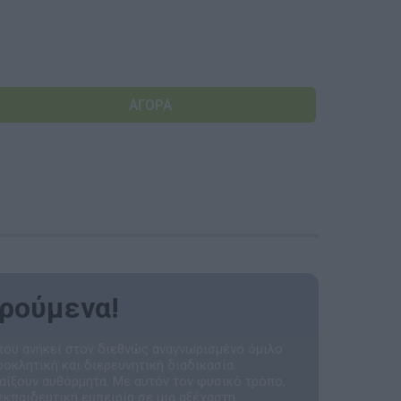
Αναμνηστικά Νηπιαγωγείων
αρούμενα!
 που ανήκει στον διεθνώς αναγνωρισμένο όμιλο
ροκλητική και διερευνητική διαδικασία.
παίξουν αυθόρμητα. Με αυτόν τον φυσικό τρόπο,
εκπαιδευτική εμπειρία σε μια αξέχαστη