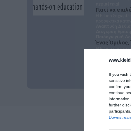
περιπέτεια!
Γιατί να επι
Η Educo ξεχωρίζε
προσεκτικά κατηγ
Ανάπτυξη Δεξιο
Διέγερση Εμπειρ
Παιδαγωγική Δο
Ένας Όμιλος,
Η Educo αποτελεί
παγκοσμίου φήμης
Montessori:
Αυθε
www.kleid
Jegro:
Εξειδικευμ
Toys for Life:
Ποι
If you wish 
Η αποστολή μας
sensitive in
confirm you
continue se
information 
further disc
participants
Downstream 