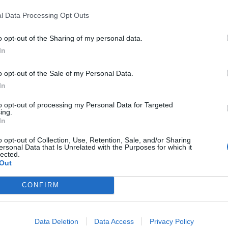
l Data Processing Opt Outs
o opt-out of the Sharing of my personal data.
In
o opt-out of the Sale of my Personal Data.
In
to opt-out of processing my Personal Data for Targeted
ing.
In
o opt-out of Collection, Use, Retention, Sale, and/or Sharing
ersonal Data that Is Unrelated with the Purposes for which it
lected.
Out
CONFIRM
Data Deletion
Data Access
Privacy Policy
083116 Heutink - Σετ Χαρτί