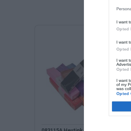
Persona
I want t
Opted 
I want t
Opted 
I want 
Advertis
Opted 
I want t
of my P
was col
Opted 
083115A Heutink - Χαρτί Γκοφρέ