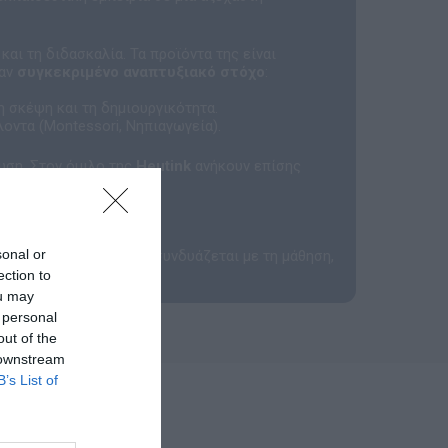
και τη διδασκαλία. Τα προϊόντα της είναι
ναν
συγκεκριμένο αναπτυξιακό στόχο
:
η σκέψη και τη δημιουργικότητα.
λοντα (Montessori, Νηπιαγωγεία).
υση. Στον όμιλο της
Heutink
ανήκουν επίσης
γική εγκυρότητα:
sonal or
ιατί όταν το παιχνίδι συνδυάζεται με τη μάθηση,
ection to
ou may
 personal
out of the
 downstream
B’s List of