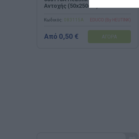
Αντοχής (50x250cm)
Κωδικός:
083115A
EDUCO (By HEUTINK)
Από 0,50 €