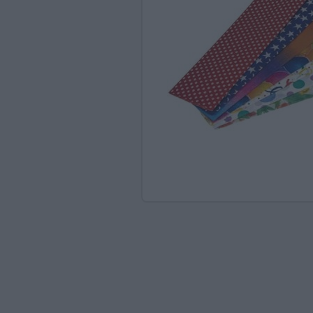
Ανακαλύπτοντας το Χ
ΠΑΖΛ & ΣΦΗΝΏΜΑΤΑ
ΕΠΙΤΡΑΠΈΖΙΑ
ΚΑΤΑΣΚΕΥΈΣ-STEM
ΜΈΘΟΔΟΣ MONTESSO
ΨΥΧΟΚΙΝΗΤΙΚΉ ΑΓΩΓ
ΠΟΔΉΛΑΤΑ
ΣΥΜΒΟΛΙΚΌ ΠΑΙΧΝΊΔ
ΠΕΡΙΒΆΛΛΟΝ & ΔΙΑΤ
ΕΙΔΙΚΉ ΑΓΩΓΉ