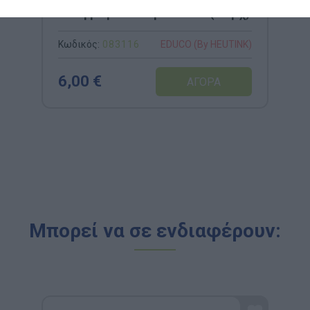
Γκοφρέ με Μοτίβα Ζώων (6 τμχ)
Κωδικός:
083116
EDUCO (By HEUTINK)
6,00 €
Μπορεί να σε ενδιαφέρουν: