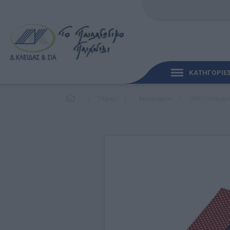
ΚΑΤΗΓΟΡΙΕ
|
Τέχνες
|
Χειροτεχνία
|
083117 Heutink
ΓΡΉΓΟΡΗ ΜΑΤΙΆ
ΠΑΙΧΝΊΔΙΑ ΓΙΑ ΜΩΡΆ
ΠΑΙΔΑΓΩΓΙΚΆ ΠΑΙΧΝΊ
Γλώσσα & Γραφή
Ανακαλύπτοντας τα Μ
Φυσικές Επιστήμες