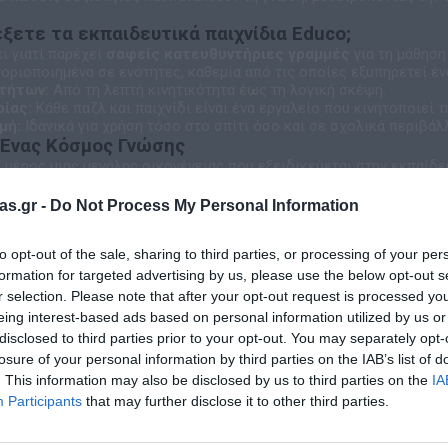
λέξετε τα εκπαιδευτικά παιχνίδια Educo;
ι γιατί παρέχει
σαφείς κατευθυντήριες γραμμές
για τη μάθηση 
οριοποιημένα σε ενότητες, καθεμία από τις οποίες εξυπηρετεί έ
τήτων:
Από τη λεπτή κινητικότητα έως τη λογική σκέψη.
ίας:
Κάθε παζλ και παιχνίδι είναι ένα εργαλείο που κινητοποιεί τ
μή:
Ιδανικά για χρήση τόσο στο σπίτι όσο και σε σχολικά περιβάλ
 Ένας Κόσμος Γνώσης
 μέρος μιας μεγάλης οικογένειας που εξειδικεύεται στην εκπαίδε
 brands, διασφαλίζοντας την κορυφαία ποιότητα και την παιδαγω
ντικά υλικά της μεθόδου Μοντεσσόρι.
as.gr -
Do Not Process My Personal Information
ένα εργαλεία για τα μαθηματικά και τη γλώσσα.
οτικά παιχνίδια για την ανάπτυξη των παιδιών στο σπίτι.
to opt-out of the sale, sharing to third parties, or processing of your per
:
Να κάνουμε κάθε παιδί να χαμογελά ενώ ανακαλύπτει τον κόσμο. Γ
το αποτέλεσμα είναι η ευτυχία!
formation for targeted advertising by us, please use the below opt-out s
r selection. Please note that after your opt-out request is processed y
eing interest-based ads based on personal information utilized by us or
disclosed to third parties prior to your opt-out. You may separately opt-
losure of your personal information by third parties on the IAB’s list of
. This information may also be disclosed by us to third parties on the
IA
Participants
that may further disclose it to other third parties.
Σχετικά προϊόντα