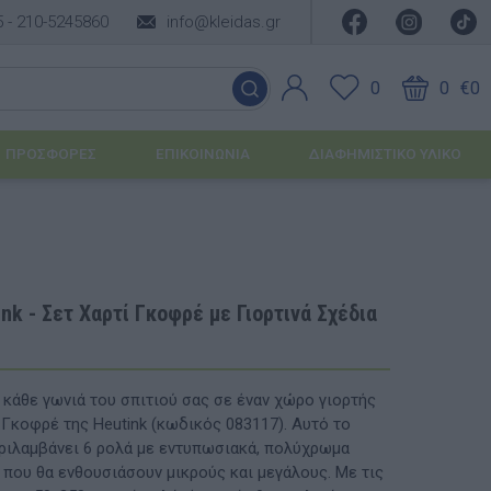
5 -
210-5245860
info@kleidas.gr
0
0
€0
ΠΡΟΣΦΟΡΈΣ
ΕΠΙΚΟΙΝΩΝΊΑ
ΔΙΑΦΗΜΙΣΤΙΚΟ ΥΛΙΚΟ
ΕΠΟΧΙΑΚΆ ΠΡΟΪΌΝΤΑ
Ιδέες για τα Χριστούγεννα
nk - Σετ Χαρτί Γκοφρέ με Γιορτινά Σχέδια
Ιδέες για τις Απόκριες
Ιδέες για το Πάσχα
άθε γωνιά του σπιτιού σας σε έναν χώρο γιορτής
 Γκοφρέ της Heutink (κωδικός 083117). Αυτό το
Καλοκαιρινές Επιλογές
υσης
ριλαμβάνει 6 ρολά με εντυπωσιακά, πολύχρωμα
 που θα ενθουσιάσουν μικρούς και μεγάλους. Με τις
ΙΔΈΕΣ ΓΙΑ ΒΆΠΤΙΣΗ