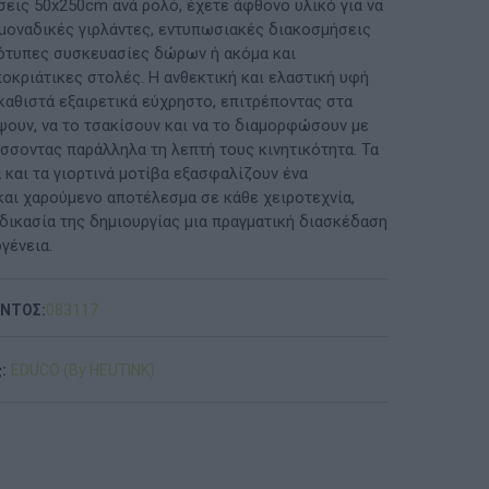
σεις 50x250cm ανά ρολό, έχετε άφθονο υλικό για να
μοναδικές γιρλάντες, εντυπωσιακές διακοσμήσεις
ΠΡΟΤΆΣΕΙΣ ΈΩΣ 20€
τότυπες συσκευασίες δώρων ή ακόμα και
οκριάτικες στολές. Η ανθεκτική και ελαστική υφή
ΑΝΑΜΝΗΣΤΙΚΆ ΚΑΙ ΒΙΒΛΊΑ/ΈΝΤΥΠΑ ΣΧΟΛΙΚΏΝ
καθιστά εξαιρετικά εύχρηστο, επιτρέποντας στα
ΕΠΙΤΡΟΠΏΝ & ΣΧΟΛΙΚΏΝ ΜΟΝΆΔΩΝ
ψουν, να το τσακίσουν και να το διαμορφώσουν με
ύσσοντας παράλληλα τη λεπτή τους κινητικότητα. Τα
Έντυπα-Βιβλία Παιδικών Σταθμων
 και τα γιορτινά μοτίβα εξασφαλίζουν ένα
και χαρούμενο αποτέλεσμα σε κάθε χειροτεχνία,
Έντυπα-Βιβλία Νηπιαγωγείων
αδικασία της δημιουργίας μια πραγματική διασκέδαση
ογένεια.
Έντυπα-Βιβλία Δημοτικών
Έντυπα-Βιβλία Γυμνασίων
ΟΝΤΟΣ:
083117
'Έντυπα-Βιβλία Λυκείων-ΕΠΑΛ
:
EDUCO (By HEUTINK)
'Έντυπα-Βιβλία ΙΕΚ
'Έντυπα-Βιβλία Σχολικών Επιτροπών