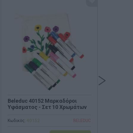
Beleduc 40152 Μαρκαδόροι
Bel
Υφάσματος - Σετ 10 Χρωμάτων
Πιά
Λευ
Κωδικός:
40152
BELEDUC
Κωδι