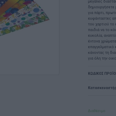
Μαλακή Γωνιά
μεγάλες διαστά
δημιουργήσετε 
ρόνο
Παιδικό Δωμάτιο
για πάρτι, πρω
ευφάνταστες απ
ΤΈΧΝΕΣ
του χαρτιού το 
παιδιά να το κό
Χειροτεχνία
ευκολία, αναπτ
έντονα χρώματα
Μουσική
επαγγελματικό 
κάνοντας τη δι
RI
Χορός & Θέατρο
για όλη την οικ
Ή
ΠΑΙΔΑΓΩΓΙΚΌ ΥΛΙΚΌ ΓΙΑ ΕΝΉΛΙΚΕΣ
ΚΩΔΙΚΟΣ ΠΡΟΪ
ΠΑΙΧΝΊΔΙΑ ΕΞΩΤΕΡΙΚΟΎ ΧΏΡΟΥ
Κατασκευαστής
Ι
Παιχνίδια Κήπου
ΡΟΦΉ
Επαγγελματικές Παιδικές Χαρές
Διαθέσιμο
Συνθέσεις Παιδικής Χαράς για ΑμεΑ