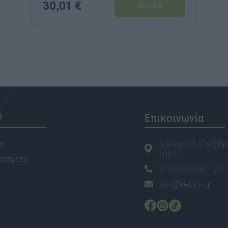
30,01 €
P
Επικοινωνία
ση
Κάνιγγος 5 (Πεζόδρ
10677
ρόσφατα
210-5237595 -
210
info@kleidas.gr