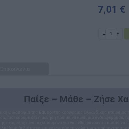
7,01 €
-
+
Επικοινωνία
Παίξε – Μάθε – Ζήσε Χ
τρική φιλοσοφία της
Educo
, της κορυφαίας Ολλανδικής εταιρείας
uco, πιστεύουμε ότι η μάθηση πρέπει να είναι μια ενδιαφέρουσα, π
της εταιρείας είναι σχεδιασμένα για να ενθαρρύνουν τα παιδιά να 
λιώδεις δεξιότητες και κατακτούν τη γνώση, μετατρέποντας την 