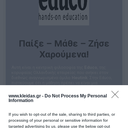
Παίξε – Μάθε – Ζήσε
Χαρούμενα!
Αυτή είναι η κεντρική φιλοσοφία της
Educo
, της
κορυφαίας Ολλανδικής εταιρείας που ανήκει στον
διεθνώς αναγνωρισμένο όμιλο
Heutink
. Στην Educo,
πιστεύουμε ότι η μάθηση πρέπει να είναι μια
ενδιαφέρουσα, προκλητική και διερευνητική
διαδικασία.
www.kleidas.gr -
Do Not Process My Personal
Όλα τα προϊόντα της εταιρείας είναι σχεδιασμένα για
Information
να ενθαρρύνουν τα παιδιά να παίξουν αυθόρμητα. Με
αυτόν τον φυσικό τρόπο, αναπτύσσουν θεμελιώδεις
δεξιότητες και κατακτούν τη γνώση, μετατρέποντας
If you wish to opt-out of the sale, sharing to third parties, or
την εκπαιδευτική εμπειρία σε μια αξέχαστη
processing of your personal or sensitive information for
περιπέτεια!
targeted advertising by us, please use the below opt-out