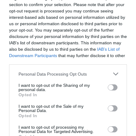
Γιατί να επιλέξετε τα εκπαιδευτικά
section to confirm your selection. Please note that after your
παιχνίδια Educo;
opt-out request is processed you may continue seeing
Η Educo ξεχωρίζει γιατί παρέχει
σαφείς
interest-based ads based on personal information utilized by
κατευθυντήριες γραμμές
για τη μάθηση και τη
us or personal information disclosed to third parties prior to
διδασκαλία. Τα προϊόντα της είναι προσεκτικά
your opt-out. You may separately opt-out of the further
κατηγοριοποιημένα σε ενότητες, καθεμία από τις
οποίες εξυπηρετεί έναν
συγκεκριμένο αναπτυξιακό
disclosure of your personal information by third parties on the
στόχο
:
IAB’s list of downstream participants. This information may
Ανάπτυξη Δεξιοτήτων:
Από τη λεπτή κινητικότητα
also be disclosed by us to third parties on the
IAB’s List of
έως τη λογική σκέψη.
Downstream Participants
that may further disclose it to other
Διέγερση Εμπειρίας:
Κάθε παζλ και παιχνίδι είναι
third parties.
ένα εργαλείο που κινητοποιεί τη σκέψη και τη
δημιουργικότητα.
Personal Data Processing Opt Outs
Παιδαγωγική Δομή:
Ιδανικά για χρήση τόσο στο
σπίτι όσο και σε σχολικά περιβάλλοντα (Montessori,
Νηπιαγωγεία).
I want to opt-out of the Sharing of my
personal data.
Ένας Όμιλος, Ένας Κόσμος Γνώσης
Opted In
Η Educo αποτελεί μέρος μιας μεγάλης οικογένειας
που εξειδικεύεται στην εκπαίδευση. Στον όμιλο της
I want to opt-out of the Sale of my
Heutink
ανήκουν επίσης παγκοσμίου φήμης brands,
Personal Data.
διασφαλίζοντας την κορυφαία ποιότητα και την
Opted In
παιδαγωγική εγκυρότητα:
Montessori:
Αυθεντικά υλικά της μεθόδου
I want to opt-out of processing my
Μοντεσσόρι.
Personal Data for Targeted Advertising.
Jegro:
Εξειδικευμένα εργαλεία για τα μαθηματικά και