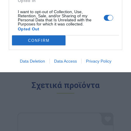
Opted In
τη γλώσσα.
Toys for Life:
Ποιοτικά παιχνίδια για την ανάπτυξη
I want to opt-out of Collection, Use,
των παιδιών στο σπίτι.
Retention, Sale, and/or Sharing of my
Personal Data that Is Unrelated with the
Η αποστολή μας:
Να κάνουμε κάθε παιδί να
Purposes for which it was collected.
χαμογελά ενώ ανακαλύπτει τον κόσμο. Γιατί όταν το
Opted Out
παιχνίδι συνδυάζεται με τη μάθηση, το αποτέλεσμα
είναι η ευτυχία!
CONFIRM
Data Deletion
Data Access
Privacy Policy
Σχετικά προϊόντα