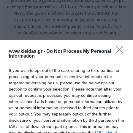
ηλικία έως το σχολείο. Εγκαθίσταται εύκολα σε τοίχο με
σταθερή βάση και ανθεκτικό δίχτυ, ιδανικό για ενθουσιώδη
παιχνίδια χωρίς κίνδυνο. Ενισχύει την ανάπτυξη της
κινητικότητας, της συντονισμού χεριών-ματιών, της
ισορροπίας και της συγκέντρωσης — ένα παιχνίδι που
συνδυάζει διασκέδαση, ασφάλεια και εκπαίδευση.
ΚΩΔΙΚΟΣ ΠΡΟΪΟΝΤΟΣ:
WB3020
www.kleidas.gr -
Do Not Process My Personal
Information
Κατασκευαστής:
KING KIDS
If you wish to opt-out of the sale, sharing to third parties, or
processing of your personal or sensitive information for
targeted advertising by us, please use the below opt-out
section to confirm your selection. Please note that after your
Διαθέσιμο
opt-out request is processed you may continue seeing
interest-based ads based on personal information utilized by
40,00 €
us or personal information disclosed to third parties prior to
your opt-out. You may separately opt-out of the further
disclosure of your personal information by third parties on the
IAB’s list of downstream participants. This information may
also be disclosed by us to third parties on the
IAB’s List of