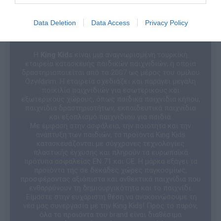
Data Deletion
Data Access
Privacy Policy
Η
King Kids
είναι μια αναγνωρισμένη τουρκική
εταιρεία κατασκευής παιδικών παιχνιδιών, η οποία
δραστηριοποιείται από το 2007 ως μέρος του ομίλου
Özyıldırım. Η εταιρεία σχεδιάζει και παράγει μεγάλη
ποικιλία παιχνιδιών για εσωτερικούς και
εξωτερικούς χώρους, όπως παιδικά παιχνίδια κήπου,
παιχνίδια δραστηριοτήτων, εκπαιδευτικά παιχνίδια
και εξοπλισμό παιχνιδιού για παιδιά.
Με έμφαση στην ασφάλεια, την ποιότητα και την
ανάπτυξη των παιδιών, τα προϊόντα King Kids
κατασκευάζονται με σύγχρονες τεχνολογίες
πλαστικής έγχυσης και πληρούν τα ευρωπαϊκά
πρότυπα ασφαλείας EN 71 και CE. Η μάρκα εξάγει τα
προϊόντα της σε δεκάδες χώρες παγκοσμίως,
προσφέροντας αξιόπιστα και ανθεκτικά παιχνίδια που
ενθαρρύνουν τη δημιουργικότητα και το παιχνίδι.
Είμαστε στην ευχάριστη θέση να ανακοινώσουμε τη
νέα μας συνεργασία με την King Kids! Προς το παρόν,
όλα τα προϊόντα του brand είναι διαθέσιμα