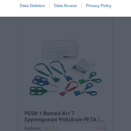
Data Deletion
Data Access
Privacy Policy
PESK-1 Βασικό Κιτ 7
Εργονομικών Ψαλιδιών PETA | Σε
Πλαστική Θήκη με Φερμουάρ
Κωδικός:
PESK-1
PETA