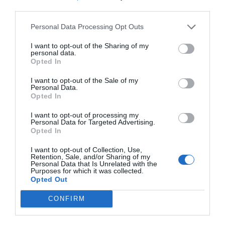
Εργαλεία Κήπου Easi-Grip®:
Με εργονομικές λαβές
third parties.
που προστατεύουν τον καρπό.
Είδη Κουζίνας & Σκεύη:
Σχεδιασμένα για άτομα με
Personal Data Processing Opt Outs
ασθενές κράτημα ή αρθρίτιδα.
Με το
60% της παραγωγής
της να εξάγεται σε
I want to opt-out of the Sharing of my
διανομείς παγκοσμίως, η PETA παραμένει
personal data.
αφοσιωμένη στην αποστολή της: να κάνει την
Opted In
καθημερινή διαβίωση των ανθρώπων με ειδικές
σωματικές προκλήσεις ευκολότερη, προσφέροντας
I want to opt-out of the Sale of my
Personal Data.
λύσεις υψηλής ποιότητας ανεξαρτήτως ηλικίας ή
Opted In
ικανότητας.
I want to opt-out of processing my
Personal Data for Targeted Advertising.
Opted In
I want to opt-out of Collection, Use,
Retention, Sale, and/or Sharing of my
Personal Data that Is Unrelated with the
Purposes for which it was collected.
Σχετικά προϊόντα
Opted Out
CONFIRM