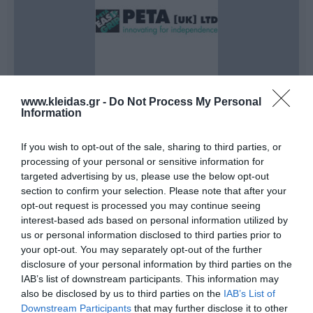
www.kleidas.gr -
Do Not Process My Personal
Information
Η
PETA
είναι μια οικογενειακή επιχείρηση με διεθνή
παρουσία, η οποία από την ίδρυσή της το
1976
ηγείται στον σχεδιασμό εργονομικών βοηθημάτων. Ο
If you wish to opt-out of the sale, sharing to third parties, or
ιδρυτής της,
Lionel Crockett
, υπήρξε πρωτοπόρος,
processing of your personal or sensitive information for
δημιουργώντας το πρώτο ψαλίδι
Easi-Grip®
και
targeted advertising by us, please use the below opt-out
συνεργαζόμενος στενά με εργοθεραπευτές για να
section to confirm your selection. Please note that after your
κατανοήσει πλήρως τις ανάγκες παιδιών και ενηλίκων
opt-out request is processed you may continue seeing
με σωματικές αναπηρίες. Αυτή η επιστημονική
interest-based ads based on personal information utilized by
προσέγγιση οδήγησε στην ανάπτυξη μιας
ολοκληρωμένης σειράς προσαρμοσμένων εργαλείων
us or personal information disclosed to third parties prior to
που ενισχύουν την αυτονομία.
your opt-out. You may separately opt-out of the further
Σήμερα, υπό τη διοίκηση της
Genny Crockett
, η
disclosure of your personal information by third parties on the
εταιρεία συνεχίζει να καινοτομεί, προσφέροντας ένα
IAB’s list of downstream participants. This information may
ευρύ φάσμα προϊόντων που περιλαμβάνει:
also be disclosed by us to third parties on the
IAB’s List of
Ειδικά Εκπαιδευτικά Ψαλίδια:
Για παιδιά με
Downstream Participants
that may further disclose it to other
δυσπραξία ή περιορισμένο κινητικό έλεγχο.