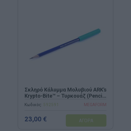
Σκληρό Κάλυμμα Μολυβιού ARK's
Krypto-Bite™ – Τυρκουάζ (Pencil
Topper)
Κωδικός:
592591
MEGAFORM
23,00 €