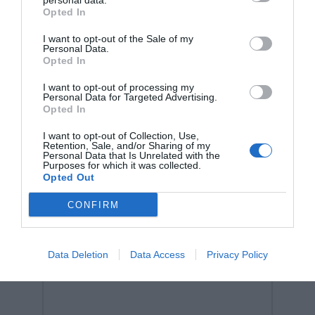
personal data.
της είναι να καλλιεργήσει μια δια βίου αγάπη για τη
Opted In
μάθηση, βοηθώντας κάθε παιδί να ανακαλύψει τον
κόσμο μέσα από τη φαντασία και το δημιουργικό
I want to opt-out of the Sale of my
παιχνίδι.
Personal Data.
Opted In
I want to opt-out of processing my
Personal Data for Targeted Advertising.
Opted In
I want to opt-out of Collection, Use,
Retention, Sale, and/or Sharing of my
Σχετικά προϊόντα
Personal Data that Is Unrelated with the
Purposes for which it was collected.
Opted Out
CONFIRM
Data Deletion
Data Access
Privacy Policy