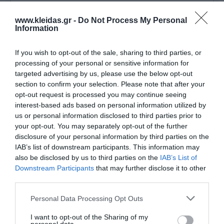
www.kleidas.gr -
Do Not Process My Personal
Information
If you wish to opt-out of the sale, sharing to third parties, or
processing of your personal or sensitive information for
targeted advertising by us, please use the below opt-out
section to confirm your selection. Please note that after your
opt-out request is processed you may continue seeing
interest-based ads based on personal information utilized by
us or personal information disclosed to third parties prior to
your opt-out. You may separately opt-out of the further
disclosure of your personal information by third parties on the
IAB’s list of downstream participants. This information may
also be disclosed by us to third parties on the
IAB’s List of
Από το 1994, η αγγλική
Learning Resources
ηγείται
Downstream Participants
that may further disclose it to other
στον χώρο των εκπαιδευτικών παιχνιδιών,
third parties.
προσφέροντας βιωματικές εμπειρίες που εμπνέουν
τα παιδιά. Με το τρίπτυχο
Ποιότητα - Πάθος -
Personal Data Processing Opt Outs
Διασκέδαση
, η εταιρεία δημιουργεί εργαλεία για το
σχολείο και το σπίτι που μετατρέπουν τη γνώση σε
I want to opt-out of the Sharing of my
μια συναρπαστική περιπέτεια εξερεύνησης. Στόχος