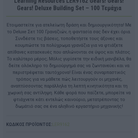
Learning Resources LER9162 Gears! Gears!
Gears! Deluxe Building Set – 100 Τεμάχια
Ετοιμαστείτε για ατελείωτη δράση και δημιουργικότητα! Με
το Deluxe Σετ 100 Γραναζιών, η φαντασία σας δεν έχει όρια.
Συνδέστε τις βάσεις, τοποθετήστε τους άξονες και
κουμπώστε τα πολύχρωμα γρανάζια για να φτιάξετε
απίθανες κατασκευές που απλώνονται σε ύψος και πλάτος.
Το καλύτερο μέρος; Μόλις γυρίσετε την ειδική μανιβέλα, θα
δείτε ολόκληρο το δημιούργημά σας να ζωντανεύει και να
περιστρέφεται ταυτόχρονα! Είναι ένας συναρπαστικός
τρόπος για να μάθετε πώς λειτουργούν οι μηχανές,
αναπτύσσοντας παράλληλα τη λεπτή κινητικότητα και τη
χωρική σας αντίληψη. Κάθε φορά που παίζετε, μπορείτε να
φτιάχνετε κάτι εντελώς καινούριο, μετατρέποντας το
δωμάτιό σας σε ένα αληθινό εργαστήριο μηχανικής!
ΚΩΔΙΚΟΣ ΠΡΟΪΟΝΤΟΣ:
LER9162