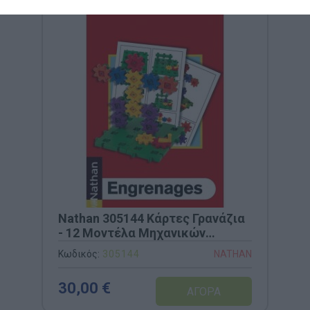
Nathan 305144 Κάρτες Γρανάζια
- 12 Μοντέλα Μηχανικών
Κατασκευών
Κωδικός:
305144
NATHAN
30,00 €