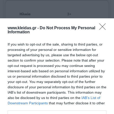
Ηλικία
3+
www.kleidas.gr -
Do Not Process My Personal
Information
If you wish to opt-out of the sale, sharing to third parties, or
processing of your personal or sensitive information for
targeted advertising by us, please use the below opt-out
section to confirm your selection. Please note that after your
opt-out request is processed you may continue seeing
interest-based ads based on personal information utilized by
us or personal information disclosed to third parties prior to
your opt-out. You may separately opt-out of the further
disclosure of your personal information by third parties on the
IAB’s list of downstream participants. This information may
also be disclosed by us to third parties on the
IAB’s List of
Από το 1994, η αγγλική
Learning Resources
ηγείται
Downstream Participants
that may further disclose it to other
στον χώρο των εκπαιδευτικών παιχνιδιών,
προσφέροντας βιωματικές εμπειρίες που εμπνέουν
third parties.
τα παιδιά. Με το τρίπτυχο
Ποιότητα - Πάθος -