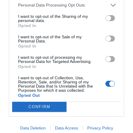
Διασκέδαση
, η εταιρεία δημιουργεί εργαλεία για το
Personal Data Processing Opt Outs
σχολείο και το σπίτι που μετατρέπουν τη γνώση σε
μια συναρπαστική περιπέτεια εξερεύνησης. Στόχος
I want to opt-out of the Sharing of my
της είναι να καλλιεργήσει μια δια βίου αγάπη για τη
personal data.
μάθηση, βοηθώντας κάθε παιδί να ανακαλύψει τον
Opted In
κόσμο μέσα από τη φαντασία και το δημιουργικό
παιχνίδι.
I want to opt-out of the Sale of my
Personal Data.
Opted In
I want to opt-out of processing my
Personal Data for Targeted Advertising.
Opted In
I want to opt-out of Collection, Use,
Retention, Sale, and/or Sharing of my
Σχετικά προϊόντα
Personal Data that Is Unrelated with the
Purposes for which it was collected.
Opted Out
CONFIRM
Data Deletion
Data Access
Privacy Policy