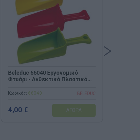
Beleduc 66040 Εργονομικό
Lea
Φτυάρι - Ανθεκτικό Πλαστικό
Γεω
για Άμμο & Θάλασσα
10 
Κωδικός:
66040
Κωδι
BELEDUC
4,00 €
35