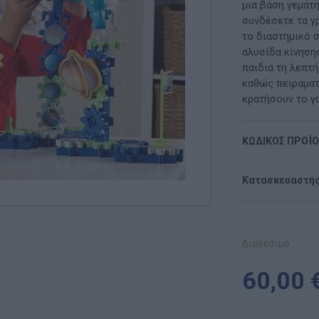
Μαλακή Γωνιά
μια βάση γεμάτ
συνδέσετε τα γρ
ρόνο
Παιδικό Δωμάτιο
το διαστημικό 
αλυσίδα κίνησης
ΤΈΧΝΕΣ
παιδιά τη λεπτή
καθώς πειραματ
Χειροτεχνία
κρατήσουν το γα
Μουσική
ΚΩΔΙΚΟΣ ΠΡΟΪ
RI
Χορός & Θέατρο
Κατασκευαστής
Ή
ΠΑΙΔΑΓΩΓΙΚΌ ΥΛΙΚΌ ΓΙΑ ΕΝΉΛΙΚΕΣ
ΠΑΙΧΝΊΔΙΑ ΕΞΩΤΕΡΙΚΟΎ ΧΏΡΟΥ
Διαθέσιμο
Ι
Παιχνίδια Κήπου
60,00 
ΡΟΦΉ
Επαγγελματικές Παιδικές Χαρές
Συνθέσεις Παιδικής Χαράς για ΑμεΑ