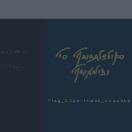
ομος), Αθήνα -
-5245860