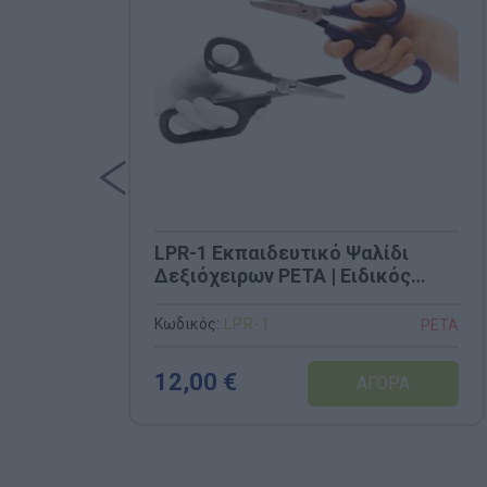
LPR-1 Εκπαιδευτικό Ψαλίδι
Δεξιόχειρων PETA | Ειδικός
Σχεδιασμός για Έλεγχο &
Δυσπραξία
Κωδικός:
LΡR-1
PETA
12,00 €