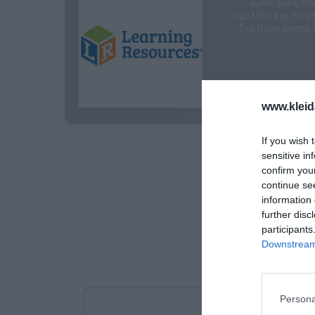
εμπειρίες πο
σχολείο και το σ
δια βίου αγάπη 
www.kleid
If you wish 
sensitive in
confirm you
continue se
information 
further disc
participants
Downstream 
Persona