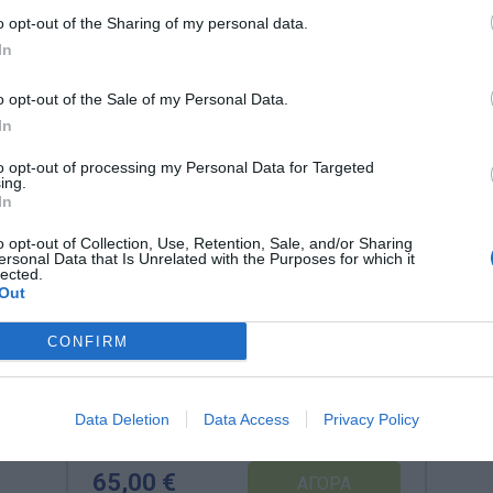
o opt-out of the Sharing of my personal data.
In
o opt-out of the Sale of my Personal Data.
In
to opt-out of processing my Personal Data for Targeted
ing.
In
o opt-out of Collection, Use, Retention, Sale, and/or Sharing
ersonal Data that Is Unrelated with the Purposes for which it
lected.
Out
CONFIRM
LER9214 Learning Resources
Λουλουδόκηπος
Data Deletion
Data Access
Privacy Policy
Κωδικός:
LER9214
LEARNING RESOURCES
65,00 €