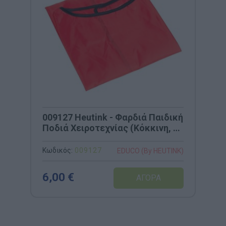
009127 Heutink - Φαρδιά Παιδική
Ποδιά Χειροτεχνίας (Κόκκινη, 3-
5 ετών)
Κωδικός:
009127
EDUCO (By HEUTINK)
6,00 €