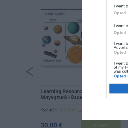
I want t
Opted 
I want t
Opted 
I want 
Advertis
Opted 
I want t
of my P
was col
Opted 
Learning Resources LER6040
Μαγνητικό Ηλιακό Σύστημα - 13
Τεμάχια
Κωδικός:
LER6040
LEARNING RESOURCES
30,00 €