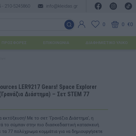
5 -
210-5245860
info@kleidas.gr
0
0
€0
ΠΡΟΣΦΟΡΈΣ
ΕΠΙΚΟΙΝΩΝΊΑ
ΔΙΑΦΗΜΙΣΤΙΚΟ ΥΛΙΚΟ
χίων
ΕΠΟΧΙΑΚΆ ΠΡΟΪΌΝΤΑ
Ιδέες για τα Χριστούγεννα
ources LER9217 Gears! Space Explorer
 (Γρανάζια Διάστημα) – Σετ STEM 77
Ιδέες για τις Απόκριες
Ιδέες για το Πάσχα
α εκτόξευση! Με το σετ 'Γρανάζια Διάστημα', η
Καλοκαιρινές Επιλογές
υσης
τά το σύμπαν στην πιο διασκεδαστική κατασκευή.
 τα 77 πολύχρωμα κομμάτια για να δημιουργήσετε
ΙΔΈΕΣ ΓΙΑ ΒΆΠΤΙΣΗ