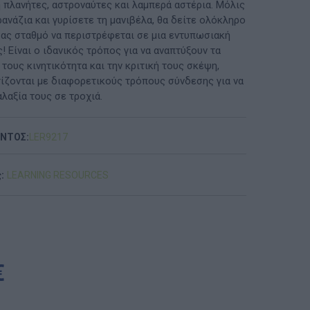
η πλανήτες, αστροναύτες και λαμπερά αστέρια. Μόλις
ανάζια και γυρίσετε τη μανιβέλα, θα δείτε ολόκληρο
ΠΡΟΤΆΣΕΙΣ ΈΩΣ 20€
σας σταθμό να περιστρέφεται σε μια εντυπωσιακή
! Είναι ο ιδανικός τρόπος για να αναπτύξουν τα
ΑΝΑΜΝΗΣΤΙΚΆ ΚΑΙ ΒΙΒΛΊΑ/ΈΝΤΥΠΑ ΣΧΟΛΙΚΏΝ
 τους κινητικότητα και την κριτική τους σκέψη,
ΕΠΙΤΡΟΠΏΝ & ΣΧΟΛΙΚΏΝ ΜΟΝΆΔΩΝ
ίζονται με διαφορετικούς τρόπους σύνδεσης για να
λαξία τους σε τροχιά.
Έντυπα-Βιβλία Παιδικών Σταθμων
Έντυπα-Βιβλία Νηπιαγωγείων
ΟΝΤΟΣ:
LΕR9217
Έντυπα-Βιβλία Δημοτικών
:
LEARNING RESOURCES
Έντυπα-Βιβλία Γυμνασίων
'Έντυπα-Βιβλία Λυκείων-ΕΠΑΛ
'Έντυπα-Βιβλία ΙΕΚ
€
'Έντυπα-Βιβλία Σχολικών Επιτροπών