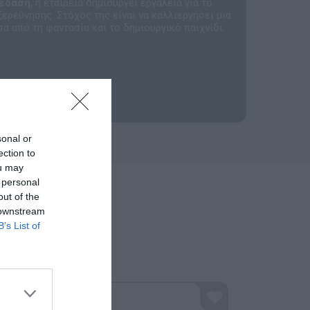
κέδαση
, η εταιρεία δημιουργεί εργαλεία για το
ερεύνησης. Στόχος της είναι να καλλιεργήσει μια
α από τη φαντασία και το δημιουργικό παιχνίδι.
sonal or
ection to
ou may
 personal
out of the
 downstream
B’s List of