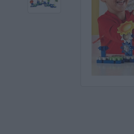
Ανακαλύπτοντας το Χ
ΠΑΖΛ & ΣΦΗΝΏΜΑΤΑ
ΕΠΙΤΡΑΠΈΖΙΑ
ΚΑΤΑΣΚΕΥΈΣ-STEM
ΜΈΘΟΔΟΣ MONTESSO
ΨΥΧΟΚΙΝΗΤΙΚΉ ΑΓΩΓ
ΠΟΔΉΛΑΤΑ
ΣΥΜΒΟΛΙΚΌ ΠΑΙΧΝΊΔ
ΠΕΡΙΒΆΛΛΟΝ & ΔΙΑΤ
ΕΙΔΙΚΉ ΑΓΩΓΉ