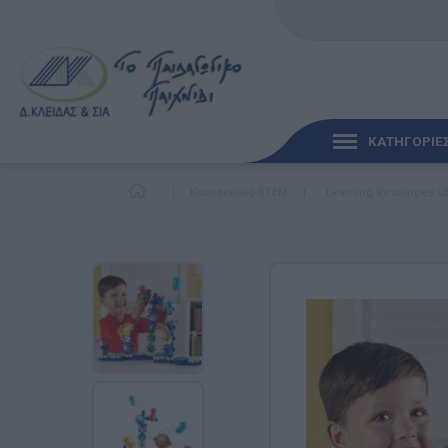
ΚΑΤΗΓΟΡΙΕ
|
Κατασκευές-STEM
|
Learning Resources LE
ΓΡΉΓΟΡΗ ΜΑΤΙΆ
ΠΑΙΧΝΊΔΙΑ ΓΙΑ ΜΩΡΆ
ΠΑΙΔΑΓΩΓΙΚΆ ΠΑΙΧΝΊ
Γλώσσα & Γραφή
Ανακαλύπτοντας τα Μ
Φυσικές Επιστήμες