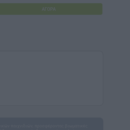
Αναμνηστικά Νηπιαγωγείων
τικών παιχνιδιών, προσφέροντας βιωματικές