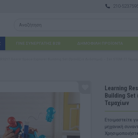
210-523759
ΓΙΝΕ ΣΥΝΕΡΓΑΤΗΣ B2B
ΔΗΜΟΦΙΛΉ ΠΡΟΪΌΝΤΑ
Σ
R9217 Gears! Space Explorer Building Set (Γρανάζια Διάστημα) – Σετ STEM 77 Τεμα
Λογοθεραπεία
 & ΒΡΈΦΗ
Εργοθεραπεία
Learning Res
Building Set
ΔΙΑ
Προβλήματα Όρασης
Τεμαχίων
ΈΠΙΠΛΑ & ΕΞΟΠΛΙΣΜΌΣ
Ετοιμαστείτε γι
αθηματικά
Βασικός εξοπλισμός & Μονάδες Αποθήκε
μηχανική συναν
Χρησιμοποιήστε