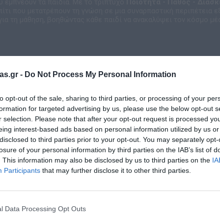
υ εμπνέουν τα παιδιά. Με το τρίπτυχο
Ποιότητα - Πάθος - Διασ
πίτι που μετατρέπουν τη γνώση σε μια συναρπαστική περιπέτεια εξ
για τη μάθηση, βοηθώντας κάθε παιδί να ανακαλύψει τον κόσμο μέσ
as.gr -
Do Not Process My Personal Information
to opt-out of the sale, sharing to third parties, or processing of your per
formation for targeted advertising by us, please use the below opt-out s
r selection. Please note that after your opt-out request is processed y
eing interest-based ads based on personal information utilized by us or
disclosed to third parties prior to your opt-out. You may separately opt-
Σχετικά προϊόντα
losure of your personal information by third parties on the IAB’s list of
. This information may also be disclosed by us to third parties on the
IA
Participants
that may further disclose it to other third parties.
l Data Processing Opt Outs