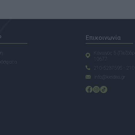
P
Επικοινωνία
ση
Κάνιγγος 5 (Πεζόδρ
10677
ρόσφατα
210-5237595 -
210
info@kleidas.gr