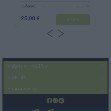
Παζλ (3 Κομμάτια Καθένα) για
Κωδικός:
11570
BELEDUC
Κατανόηση Εξέλιξης Φυτών &
Ζώων
25,00 €
Χρήσιμες σελίδες
E-SHOP
Επικοινωνία