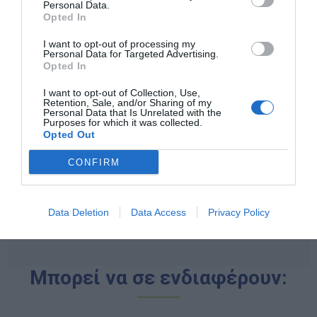
Personal Data.
Opted In
I want to opt-out of processing my
Personal Data for Targeted Advertising.
Opted In
Από το 1994, η αγγλική
Learning Resources
ηγείται
στον χώρο των εκπαιδευτικών παιχνιδιών,
I want to opt-out of Collection, Use,
προσφέροντας βιωματικές εμπειρίες που εμπνέουν
Retention, Sale, and/or Sharing of my
Personal Data that Is Unrelated with the
τα παιδιά. Με το τρίπτυχο
Ποιότητα - Πάθος -
Purposes for which it was collected.
Διασκέδαση
, η εταιρεία δημιουργεί εργαλεία για το
Opted Out
σχολείο και το σπίτι που μετατρέπουν τη γνώση σε
μια συναρπαστική περιπέτεια εξερεύνησης. Στόχος
CONFIRM
της είναι να καλλιεργήσει μια δια βίου αγάπη για τη
μάθηση, βοηθώντας κάθε παιδί να ανακαλύψει τον
κόσμο μέσα από τη φαντασία και το δημιουργικό
παιχνίδι.
Data Deletion
Data Access
Privacy Policy
Μπορεί να σε ενδιαφέρουν: