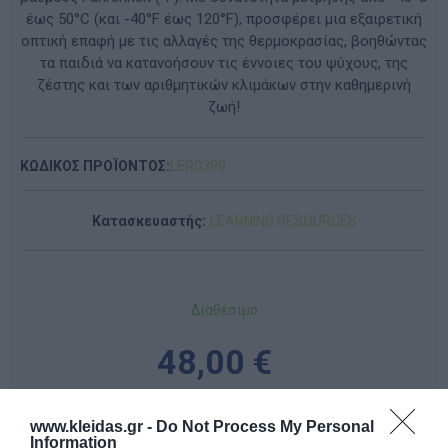
έως 50°C (και -40°F έως 120°F), προσφέρει μια εξαιρετική
οπτική επαφή με τις αλλαγές της θερμοκρασίας, βοηθώντας
τα παιδιά να κατανοήσουν τις έννοιες του ψύχους, της
ζέστης και των αριθμητικών κλιμάκων στην καθημερινή
ζωή!
ΚΩΔΙΚΟΣ ΠΡΟΪΟΝΤΟΣ:
LΕR0399
Κατασκευαστής:
LEARNING RESOURCES
Διαθέσιμο
48,00 €
www.kleidas.gr -
Do Not Process My Personal
-
+
Information