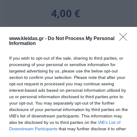
4,00 €
-
+
www.kleidas.gr -
Do Not Process My Personal
Information
If you wish to opt-out of the sale, sharing to third parties, or
processing of your personal or sensitive information for
Προδιαγραφές προϊόντων
targeted advertising by us, please use the below opt-out
section to confirm your selection. Please note that after your
Επικοινωνία
opt-out request is processed you may continue seeing
interest-based ads based on personal information utilized by
us or personal information disclosed to third parties prior to
Video
your opt-out. You may separately opt-out of the further
disclosure of your personal information by third parties on the
IAB’s list of downstream participants. This information may
Ηλικία
4+
also be disclosed by us to third parties on the
IAB’s List of
Downstream Participants
that may further disclose it to other
third parties.