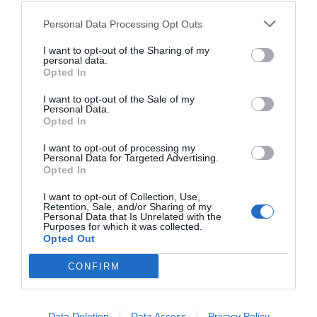
Personal Data Processing Opt Outs
I want to opt-out of the Sharing of my
personal data.
Opted In
I want to opt-out of the Sale of my
Personal Data.
Opted In
I want to opt-out of processing my
Personal Data for Targeted Advertising.
Opted In
I want to opt-out of Collection, Use,
Από το 1994, η αγγλική
Learning Resources
ηγείται
Retention, Sale, and/or Sharing of my
στον χώρο των εκπαιδευτικών παιχνιδιών,
Personal Data that Is Unrelated with the
προσφέροντας βιωματικές εμπειρίες που εμπνέουν
Purposes for which it was collected.
τα παιδιά. Με το τρίπτυχο
Ποιότητα - Πάθος -
Opted Out
Διασκέδαση
, η εταιρεία δημιουργεί εργαλεία για το
σχολείο και το σπίτι που μετατρέπουν τη γνώση σε
CONFIRM
μια συναρπαστική περιπέτεια εξερεύνησης. Στόχος
της είναι να καλλιεργήσει μια δια βίου αγάπη για τη
μάθηση, βοηθώντας κάθε παιδί να ανακαλύψει τον
κόσμο μέσα από τη φαντασία και το δημιουργικό
Data Deletion
Data Access
Privacy Policy