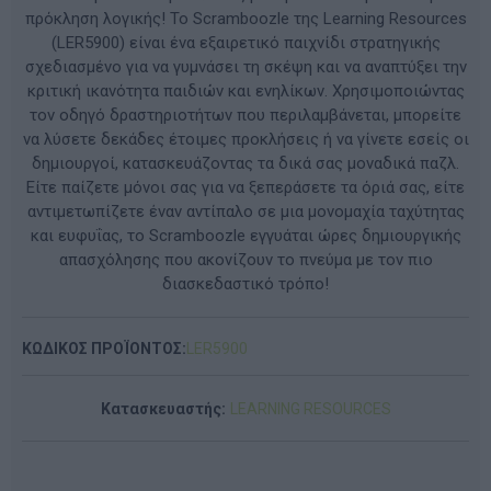
πρόκληση λογικής! Το Scramboozle της Learning Resources
(LER5900) είναι ένα εξαιρετικό παιχνίδι στρατηγικής
σχεδιασμένο για να γυμνάσει τη σκέψη και να αναπτύξει την
κριτική ικανότητα παιδιών και ενηλίκων. Χρησιμοποιώντας
τον οδηγό δραστηριοτήτων που περιλαμβάνεται, μπορείτε
να λύσετε δεκάδες έτοιμες προκλήσεις ή να γίνετε εσείς οι
δημιουργοί, κατασκευάζοντας τα δικά σας μοναδικά παζλ.
Είτε παίζετε μόνοι σας για να ξεπεράσετε τα όριά σας, είτε
αντιμετωπίζετε έναν αντίπαλο σε μια μονομαχία ταχύτητας
και ευφυΐας, το Scramboozle εγγυάται ώρες δημιουργικής
απασχόλησης που ακονίζουν το πνεύμα με τον πιο
διασκεδαστικό τρόπο!
ΚΩΔΙΚΟΣ ΠΡΟΪΟΝΤΟΣ:
LER5900
Κατασκευαστής:
LEARNING RESOURCES