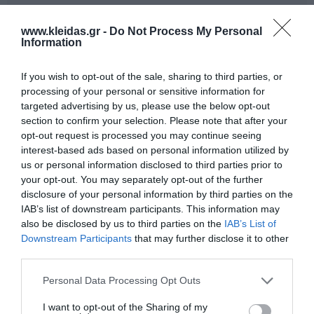
www.kleidas.gr -
Do Not Process My Personal
Information
If you wish to opt-out of the sale, sharing to third parties, or
processing of your personal or sensitive information for
targeted advertising by us, please use the below opt-out
section to confirm your selection. Please note that after your
opt-out request is processed you may continue seeing
interest-based ads based on personal information utilized by
us or personal information disclosed to third parties prior to
your opt-out. You may separately opt-out of the further
Από το 1994, η αγγλική
Learning Resources
ηγείται
στον χώρο των εκπαιδευτικών παιχνιδιών,
disclosure of your personal information by third parties on the
προσφέροντας βιωματικές εμπειρίες που εμπνέουν
IAB’s list of downstream participants. This information may
τα παιδιά. Με το τρίπτυχο
Ποιότητα - Πάθος -
also be disclosed by us to third parties on the
IAB’s List of
Διασκέδαση
, η εταιρεία δημιουργεί εργαλεία για το
Downstream Participants
that may further disclose it to other
σχολείο και το σπίτι που μετατρέπουν τη γνώση σε
third parties.
μια συναρπαστική περιπέτεια εξερεύνησης. Στόχος
της είναι να καλλιεργήσει μια δια βίου αγάπη για τη
Personal Data Processing Opt Outs
μάθηση, βοηθώντας κάθε παιδί να ανακαλύψει τον
κόσμο μέσα από τη φαντασία και το δημιουργικό
I want to opt-out of the Sharing of my
παιχνίδι.