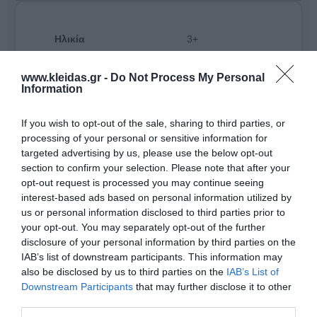
Ηλικία
3+
www.kleidas.gr -
Do Not Process My Personal
Information
If you wish to opt-out of the sale, sharing to third parties, or
processing of your personal or sensitive information for
targeted advertising by us, please use the below opt-out
section to confirm your selection. Please note that after your
opt-out request is processed you may continue seeing
interest-based ads based on personal information utilized by
us or personal information disclosed to third parties prior to
your opt-out. You may separately opt-out of the further
disclosure of your personal information by third parties on the
IAB’s list of downstream participants. This information may
also be disclosed by us to third parties on the
IAB’s List of
Από το 1994, η αγγλική
Learning Resources
ηγείται
Downstream Participants
that may further disclose it to other
στον χώρο των εκπαιδευτικών παιχνιδιών,
προσφέροντας βιωματικές εμπειρίες που εμπνέουν
third parties.
τα παιδιά. Με το τρίπτυχο
Ποιότητα - Πάθος -