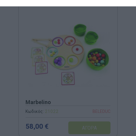
Marbelino
Κωδικός:
21022
BELEDUC
58,00 €