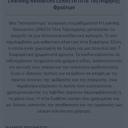
Learning Resources LER6216 Πίτα Ταξινόμησης
Φρούτων
Μια "πεντανόστιμη" εισαγωγή στα μαθηματικά! Η Learning
Resources LER6216 Πίτα Ταξινόμησης μετατρέπει το
παιχνίδι σε μια πλούσια εκπαιδευτική εμπειρία. Το σετ
περιλαμβάνει μια ανθεκτική πλαστική πίτα διαμέτρου 22cm,
η οποία είναι χωρισμένη σε 5 μέρη, και μια ποικιλία από 7
διαφορετικά χρωματιστά φρούτα. Τα παιδιά καλούνται να
ταξινομήσουν τα φρούτα ανά χρώμα ή είδος, αναπτύσσοντας
την κριτική τους σκέψη και την ικανότητα ομαδοποίησης.
Είναι ο ιδανικός τρόπος για να έρθουν σε επαφή με τις
πρώτες έννοιες της αρίθμησης και της σύγκρισης, ενώ
παράλληλα εξασκούν τη λεπτή τους κινητικότητα
χρησιμοποιώντας τις λαβίδες (εφόσον περιλαμβάνονται) ή
τα χέρια τους. Η πίτα διαθέτει καπάκι που χρησιμεύει και
ως δίσκος, κάνοντας την αποθήκευση και την οργάνωση των
υλικών εύκολη και γρήγορη.
ΚΩΔΙΚΟΣ ΠΡΟΪΟΝΤΟΣ:
LΕR6216