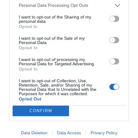
Διασκέδαση
, η εταιρεία δημιουργεί εργαλεία για το
Personal Data Processing Opt Outs
σχολείο και το σπίτι που μετατρέπουν τη γνώση σε
μια συναρπαστική περιπέτεια εξερεύνησης. Στόχος
I want to opt-out of the Sharing of my
της είναι να καλλιεργήσει μια δια βίου αγάπη για τη
personal data.
μάθηση, βοηθώντας κάθε παιδί να ανακαλύψει τον
Opted In
κόσμο μέσα από τη φαντασία και το δημιουργικό
παιχνίδι.
I want to opt-out of the Sale of my
Personal Data.
Opted In
I want to opt-out of processing my
Personal Data for Targeted Advertising.
Opted In
I want to opt-out of Collection, Use,
Retention, Sale, and/or Sharing of my
Σχετικά προϊόντα
Personal Data that Is Unrelated with the
Purposes for which it was collected.
Opted Out
CONFIRM
Data Deletion
Data Access
Privacy Policy