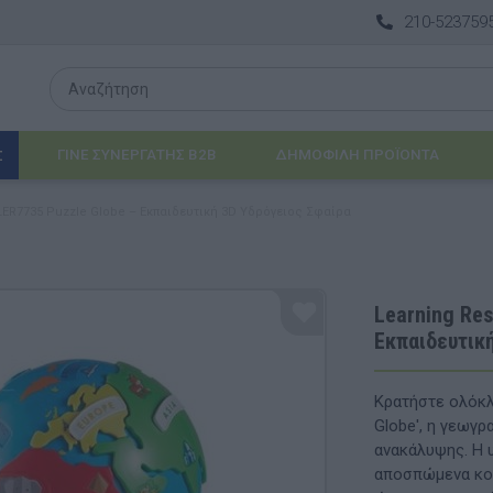
210-523759
ΓΙΝΕ ΣΥΝΕΡΓΑΤΗΣ B2B
ΔΗΜΟΦΙΛΉ ΠΡΟΪΌΝΤΑ
Σ
LER7735 Puzzle Globe – Εκπαιδευτική 3D Υδρόγειος Σφαίρα
Λογοθεραπεία
 & ΒΡΈΦΗ
Εργοθεραπεία
Learning Re
Εκπαιδευτικ
ΔΙΑ
Προβλήματα Όρασης
ΈΠΙΠΛΑ & ΕΞΟΠΛΙΣΜΌΣ
Κρατήστε ολόκλ
Globe', η γεωγρ
αθηματικά
Βασικός εξοπλισμός & Μονάδες Αποθήκε
ανακάλυψης. Η 
αποσπώμενα κομ