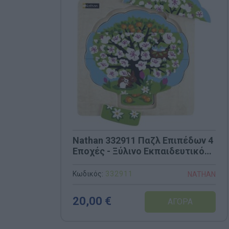
Nathan 332911 Παζλ Επιπέδων 4
Εποχές - Ξύλινο Εκπαιδευτικό
Παζλ
Κωδικός:
332911
NATHAN
20,00 €