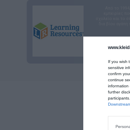
Από το 1994
εμπειρίες πο
σχολείο και το σ
δια βίου αγάπη 
www.kleid
If you wish 
sensitive in
confirm you
continue se
information 
further disc
participants
Downstream 
Persona