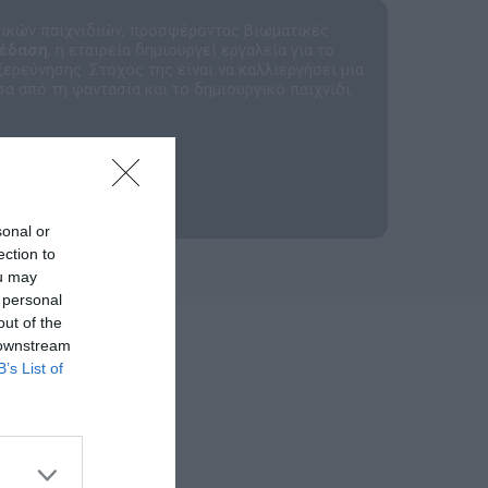
τικών παιχνιδιών, προσφέροντας βιωματικές
κέδαση
, η εταιρεία δημιουργεί εργαλεία για το
ερεύνησης. Στόχος της είναι να καλλιεργήσει μια
α από τη φαντασία και το δημιουργικό παιχνίδι.
sonal or
ection to
ou may
 personal
out of the
 downstream
B’s List of