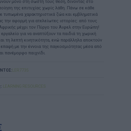
νουν μόνο στη σωστή τους θέση, δίνοντας στο
ποίηση της επιτυχίας χωρίς λάθη. Πάνω σε κάθε
ΠΡΟΤΆΣΕΙΣ ΈΩΣ 20€
τε τυπωμένα χαρακτηριστικά ζώα και εμβληματικά
ας την αφορμή για ατελείωτες ιστορίες: από τους
ΑΝΑΜΝΗΣΤΙΚΆ ΚΑΙ ΒΙΒΛΊΑ/ΈΝΤΥΠΑ ΣΧΟΛΙΚΏΝ
Αφρικής μέχρι τον Πύργο του Άιφελ στην Ευρώπη!
ΕΠΙΤΡΟΠΏΝ & ΣΧΟΛΙΚΏΝ ΜΟΝΆΔΩΝ
ό εργαλείο για να αναπτύξουν τα παιδιά τη χωρική
και τη λεπτή κινητικότητα, ενώ παράλληλα αποκτούν
Έντυπα-Βιβλία Παιδικών Σταθμων
 επαφή με την έννοια της παγκοσμιότητας μέσα από
αι πανέμορφο παιχνίδι.
Έντυπα-Βιβλία Νηπιαγωγείων
Έντυπα-Βιβλία Δημοτικών
ΟΝΤΟΣ:
LΕR7735
Έντυπα-Βιβλία Γυμνασίων
:
LEARNING RESOURCES
'Έντυπα-Βιβλία Λυκείων-ΕΠΑΛ
'Έντυπα-Βιβλία ΙΕΚ
'Έντυπα-Βιβλία Σχολικών Επιτροπών
€