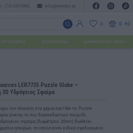
5 -
210-5245860
info@kleidas.gr
0
0
€0
ΠΡΟΣΦΟΡΈΣ
ΕΠΙΚΟΙΝΩΝΊΑ
ΔΙΑΦΗΜΙΣΤΙΚΟ ΥΛΙΚΟ
ΕΠΟΧΙΑΚΆ ΠΡΟΪΌΝΤΑ
Ιδέες για τα Χριστούγεννα
sources LER7735 Puzzle Globe –
ή 3D Υδρόγειος Σφαίρα
Ιδέες για τις Απόκριες
Ιδέες για το Πάσχα
ηρο τον πλανήτη στα χέρια σας! Με το 'Puzzle
αφία γίνεται το πιο διασκεδαστικό παιχνίδι
Καλοκαιρινές Επιλογές
υσης
υδρόγειος σφαίρα (διαμέτρου: 20cm) διαθέτει
μάτια ηπείρων, τα οποία είναι ειδικά σχεδιασμένα
ΙΔΈΕΣ ΓΙΑ ΒΆΠΤΙΣΗ