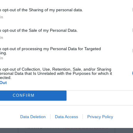
o opt-out of the Sharing of my personal data.
In
o opt-out of the Sale of my Personal Data.
In
to opt-out of processing my Personal Data for Targeted
ing.
In
o opt-out of Collection, Use, Retention, Sale, and/or Sharing
ersonal Data that Is Unrelated with the Purposes for which it
lected.
Out
CONFIRM
023100 Nienhuis Montessori-
Globe Of The Continents
Data Deletion
Data Access
Privacy Policy
Κωδικός:
023100
NIENHUIS MONTESSORI