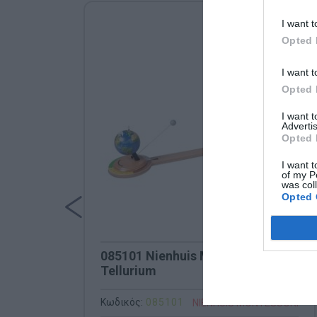
I want t
Opted 
I want t
Opted 
I want 
Advertis
Opted 
I want t
of my P
was col
Opted 
085101 Nienhuis Montessori-
Tellurium
Κωδικός:
085101
NIENHUIS MONTESSORI