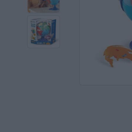
Ανακαλύπτοντας το Χ
ΠΑΖΛ & ΣΦΗΝΏΜΑΤΑ
ΕΠΙΤΡΑΠΈΖΙΑ
ΚΑΤΑΣΚΕΥΈΣ-STEM
ΜΈΘΟΔΟΣ MONTESSO
ΨΥΧΟΚΙΝΗΤΙΚΉ ΑΓΩΓ
ΠΟΔΉΛΑΤΑ
ΣΥΜΒΟΛΙΚΌ ΠΑΙΧΝΊΔ
ΠΕΡΙΒΆΛΛΟΝ & ΔΙΑΤ
ΕΙΔΙΚΉ ΑΓΩΓΉ