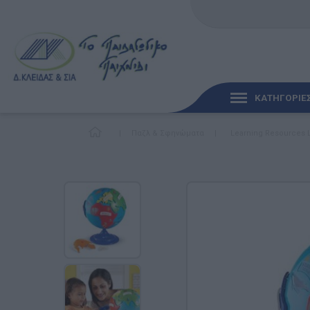
ΚΑΤΗΓΟΡΙΕ
|
Παζλ & Σφηνώματα
|
Learning Resources 
ΓΡΉΓΟΡΗ ΜΑΤΙΆ
ΠΑΙΧΝΊΔΙΑ ΓΙΑ ΜΩΡΆ
ΠΑΙΔΑΓΩΓΙΚΆ ΠΑΙΧΝΊ
Γλώσσα & Γραφή
Ανακαλύπτοντας τα Μ
Φυσικές Επιστήμες