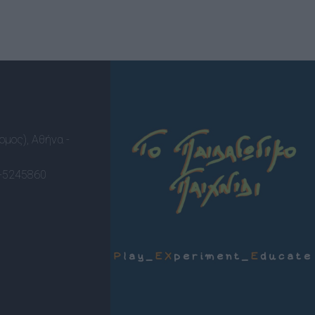
ομος), Αθήνα -
-5245860