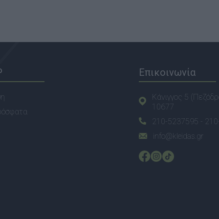
P
Επικοινωνία
ση
Κάνιγγος 5 (Πεζόδρ
10677
ρόσφατα
210-5237595 -
210
info@kleidas.gr