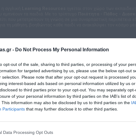
, η αγγλική
Learning Resources
ηγείται στον χώρο των εκπαιδευ
υ εμπνέουν τα παιδιά. Με το τρίπτυχο
Ποιότητα - Πάθος - Διασ
πίτι που μετατρέπουν τη γνώση σε μια συναρπαστική περιπέτεια εξ
για τη μάθηση, βοηθώντας κάθε παιδί να ανακαλύψει τον κόσμο μέσ
as.gr -
Do Not Process My Personal Information
to opt-out of the sale, sharing to third parties, or processing of your per
formation for targeted advertising by us, please use the below opt-out s
r selection. Please note that after your opt-out request is processed y
eing interest-based ads based on personal information utilized by us or
disclosed to third parties prior to your opt-out. You may separately opt-
losure of your personal information by third parties on the IAB’s list of
. This information may also be disclosed by us to third parties on the
IA
Σχετικά προϊόντα
Participants
that may further disclose it to other third parties.
l Data Processing Opt Outs