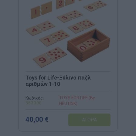
Toys for Life-Ξύλινο παζλ
αριθμών 1-10
TOYS FOR LIFE (By
Κωδικός:
353000
HEUTINK)
40,00 €