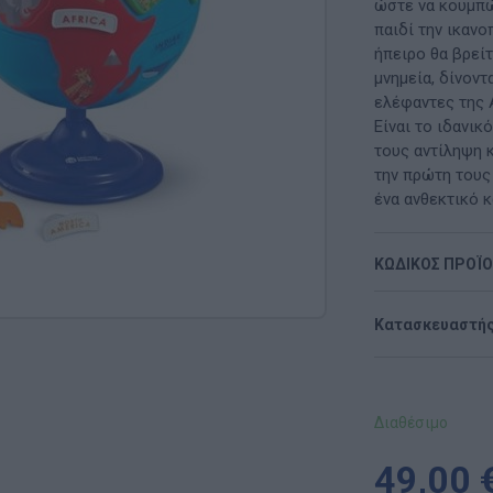
Μαλακή Γωνιά
ώστε να κουμπώ
παιδί την ικανο
ρόνο
Παιδικό Δωμάτιο
ήπειρο θα βρεί
μνημεία, δίνοντ
ΤΈΧΝΕΣ
ελέφαντες της 
Είναι το ιδανικ
Χειροτεχνία
τους αντίληψη 
την πρώτη τους
Μουσική
ένα ανθεκτικό κ
RI
Χορός & Θέατρο
ΚΩΔΙΚΟΣ ΠΡΟΪ
Ή
ΠΑΙΔΑΓΩΓΙΚΌ ΥΛΙΚΌ ΓΙΑ ΕΝΉΛΙΚΕΣ
Κατασκευαστής
ΠΑΙΧΝΊΔΙΑ ΕΞΩΤΕΡΙΚΟΎ ΧΏΡΟΥ
Ι
Παιχνίδια Κήπου
Διαθέσιμο
ΡΟΦΉ
Επαγγελματικές Παιδικές Χαρές
49,00 
Συνθέσεις Παιδικής Χαράς για ΑμεΑ