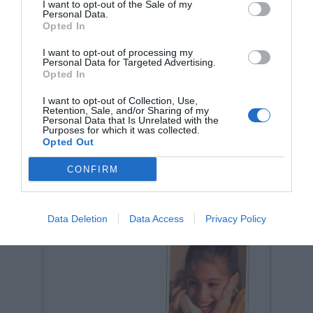
I want to opt-out of the Sale of my
Personal Data.
Opted In
Σκληρό Κολιέ Μασήματος ARK’s
I want to opt-out of processing my
Brick Stick™ – Λαχανί (Επίπεδο
Personal Data for Targeted Advertising.
XT)
Opted In
Κωδικός:
592544
MEGAFORM
I want to opt-out of Collection, Use,
35,01 €
Retention, Sale, and/or Sharing of my
Personal Data that Is Unrelated with the
Purposes for which it was collected.
Opted Out
CONFIRM
Data Deletion
Data Access
Privacy Policy