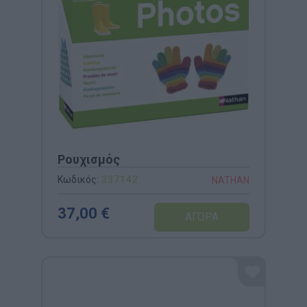
Ρουχισμός
Κωδικός:
337142
NATHAN
37,00 €