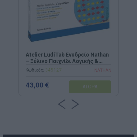
Atelier LudiTab Ενυδρείο Nathan
– Ξύλινο Παιχνίδι Λογικής &
Χωρικού Προσανατολισμού
Κωδικός:
345127
NATHAN
(Κωδ. 345127)
43,00 €