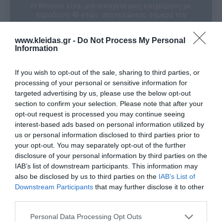
Η Wissner είναι μια οικογενειακή επιχείρηση με
παράδοση 40 ετών, αποτελώντας σήμερα τον
μεγαλύτερο κατασκευαστή οργάνων σχεδίασης για
πίνακες, παιχνιδιών με μαθηματικές έννοιες και
www.kleidas.gr -
Do Not Process My Personal
εξειδικευμένων σχολικών βοηθημάτων.
Information
Ακολουθώντας τη φιλοσοφία «Σχολείο-εργασία-
κατάλληλο εκπαιδευτικό υλικό», η εταιρεία
υποστηρίζει ενεργά τη μαθησιακή διαδικασία για
If you wish to opt-out of the sale, sharing to third parties, or
παιδιά, νέους και ενήλικες, προσφέροντας υλικό
processing of your personal or sensitive information for
πλήρως εναρμονισμένο με τα σύγχρονα προγράμματα
targeted advertising by us, please use the below opt-out
σπουδών όλων των εκπαιδευτικών βαθμίδων.
section to confirm your selection. Please note that after your
Τα προϊόντα Wissner σχεδιάζονται με απόλυτη
opt-out request is processed you may continue seeing
συμμετρία στο μέγεθος, το βάρος, τον όγκο και το
interest-based ads based on personal information utilized by
χρώμα, καθιστώντας τη μάθηση μια εμπειρία που
us or personal information disclosed to third parties prior to
διεγείρει όλες τις αισθήσεις. Μέσα από τη χρήση
your opt-out. You may separately opt-out of the further
τους, οι μαθητές αναπτύσσουν τη μνήμη, τη φαντασία
disclosure of your personal information by third parties on the
και τη συγκέντρωση, ενώ παράλληλα εξασκούνται
IAB’s list of downstream participants. This information may
στην επίλυση προβλημάτων και την αιτιολόγηση. Οι
εκπαιδευτικοί εμπιστεύονται τα υλικά της Wissner για
also be disclosed by us to third parties on the
IAB’s List of
ατομική διδασκαλία ή ομαδικές δραστηριότητες,
Downstream Participants
that may further disclose it to other
προωθώντας τη βιωματική μάθηση.
third parties.
Με έμφαση στην ασφάλεια και την ποιότητα, όλα τα
Personal Data Processing Opt Outs
προϊόντα κατασκευάζονται στο ιδιόκτητο εργοστάσιο