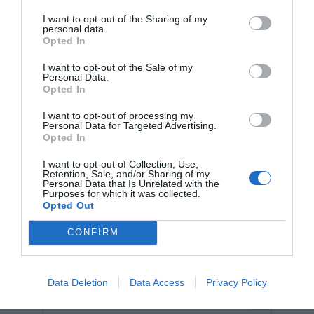
της εταιρείας στη Γερμανία. Συνοδεύονται από τα
I want to opt-out of the Sharing of my
αυστηρότερα διεθνή πρότυπα (TUEV, DIN EN71-3 και
personal data.
CPSIA), διασφαλίζοντας ότι κάθε σχολικό βοήθημα
Opted In
είναι απόλυτα ασφαλές και ανθεκτικό για καθημερινή
χρήση στην τάξη ή στο σπίτι. Είναι η ιδανική επιλογή
I want to opt-out of the Sale of my
για σχολεία, φροντιστήρια και προμηθευτές που
Personal Data.
αναζητούν την κορυφαία ποιότητα στα εποπτικά μέσα
Opted In
διδασκαλίας.
I want to opt-out of processing my
Personal Data for Targeted Advertising.
Opted In
I want to opt-out of Collection, Use,
Retention, Sale, and/or Sharing of my
Personal Data that Is Unrelated with the
Purposes for which it was collected.
Opted Out
Σχετικά προϊόντα
CONFIRM
Data Deletion
Data Access
Privacy Policy