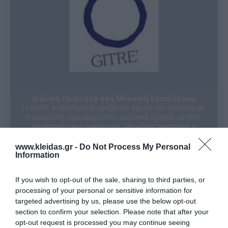
Ιταλική Ποιότητα στη Μουσική Εκπαίδευση
Η GITRE επαναπροσδιορίζει τη σχέση του παιδιού με
τη μουσική, προσφέροντας μουσικά όργανα υψηλής
αισθητικής και ασφάλειας. Με έδρα την Ιταλία, η
εταιρεία ελέγχει πλήρως κάθε στάδιο της παραγωγής
—από τον αρχικό σχεδιασμό έως τον τελικό ποιοτικό
www.kleidas.gr -
Do Not Process My Personal
έλεγχο— διασφαλίζοντας κορυφαία κατασκευαστική
Information
υπεροχή.
Χρησιμοποιώντας αποκλειστικά φυσικά, μη τοξικά
If you wish to opt-out of the sale, sharing to third parties, or
υλικά που υπερβαίνουν τις τυπικές προδιαγραφές
ασφαλείας, η GITRE δημιουργεί εργαλεία που
processing of your personal or sensitive information for
μετατρέπουν τη μουσική σε ένα πολυδιάστατο
targeted advertising by us, please use the below opt-out
παιχνίδι μάθησης και θεραπείας.
section to confirm your selection. Please note that after your
Είναι η ιδανική επιλογή για:
opt-out request is processed you may continue seeing
Εκπαιδευτικά Ιδρύματα: Ενίσχυση της