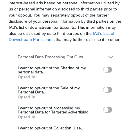
interest-based ads based on personal information utilized by
δημιουργικότητας και της προσωπικότητας των
us or personal information disclosed to third parties prior to
μαθητών.
Μουσικοθεραπευτές: Αξιόπιστα όργανα για
your opt-out. You may separately opt-out of the further
θεραπευτικές συνεδρίες.
disclosure of your personal information by third parties on the
Δραστηριότητες στο Σπίτι: Ποιοτικός χρόνος και
IAB’s list of downstream participants. This information may
μουσική παιδεία για κάθε παιδί.
also be disclosed by us to third parties on the
IAB’s List of
Downstream Participants
that may further disclose it to other
third parties.
Personal Data Processing Opt Outs
I want to opt-out of the Sharing of my
personal data.
Σχετικά προϊόντα
Opted In
I want to opt-out of the Sale of my
Personal Data.
Opted In
I want to opt-out of processing my
Personal Data for Targeted Advertising.
Opted In
I want to opt-out of Collection, Use,