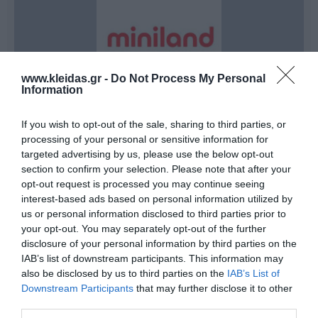
www.kleidas.gr -
Do Not Process My Personal
Information
If you wish to opt-out of the sale, sharing to third parties, or
Χτίζουμε μαζί ένα Μέλλον χωρίς Διακρίσεις
processing of your personal or sensitive information for
Κάθε παιδί είναι μια ευκαιρία να εξελιχθούμε ως
targeted advertising by us, please use the below opt-out
κοινωνία. Για περισσότερα από
60 χρόνια
, η Miniland
section to confirm your selection. Please note that after your
στέκεται δίπλα σε γονείς και εκπαιδευτικούς,
opt-out request is processed you may continue seeing
προσφέροντας καινοτόμες λύσεις που βοηθούν τα
interest-based ads based on personal information utilized by
παιδιά να αναπτυχθούν σφαιρικά. Με πάθος για την
ανεκτικότητα
, τον
σεβασμό
και την
ενσυναίσθηση
,
us or personal information disclosed to third parties prior to
σχεδιάζει προϊόντα που καταρρίπτουν τα εμπόδια και
your opt-out. You may separately opt-out of the further
γιορτάζουν τη διαφορετικότητα.
disclosure of your personal information by third parties on the
Παράλληλα, η Minland εστιάζει στη συνεχή μείωση του
IAB’s list of downstream participants. This information may
ανθρακικού μας αποτυπώματος, προσφέροντας στην
also be disclosed by us to third parties on the
IAB’s List of
αγορά προϊόντα που συνδυάζουν την εκπαιδευτική
Downstream Participants
that may further disclose it to other
αξία με τη βιωσιμότητα. Επιλέγοντας τη Miniland,
επενδύετε σε αξιόπιστα εργαλεία που προάγουν την
third parties.
κοινωνική ένταξη και την πρόοδο, υποστηρίζοντας το