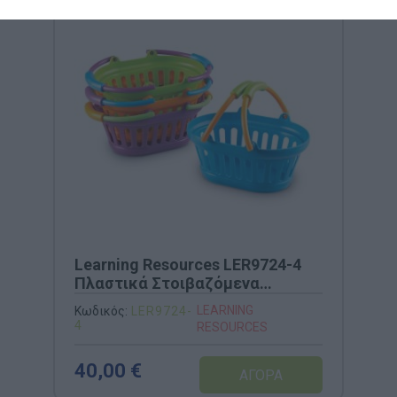
Learning Resources LER9724-4
Πλαστικά Στοιβαζόμενα
Καλαθάκια - Σετ 4 Τεμαχίων
LEARNING
Κωδικός:
LER9724-
4
RESOURCES
40,00 €