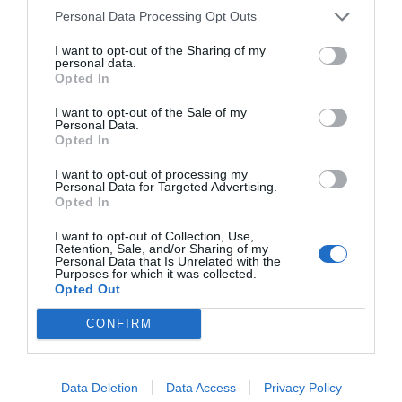
έργο των επαγγελματιών που διαμορφώνουν τις
Personal Data Processing Opt Outs
γενιές του αύριο.
Για τη Miniland, το μέλλον ξεκινά σήμερα,
I want to opt-out of the Sharing of my
δημιουργώντας έναν κόσμο δίκαιο και ανοιχτό για
personal data.
όλους, όπου κάθε άτομο έχει τη δυνατότητα να
Opted In
αλλάξει τον κόσμο προς το καλύτερο.
I want to opt-out of the Sale of my
Personal Data.
Opted In
I want to opt-out of processing my
Personal Data for Targeted Advertising.
Opted In
I want to opt-out of Collection, Use,
Retention, Sale, and/or Sharing of my
Σχετικά προϊόντα
Personal Data that Is Unrelated with the
Purposes for which it was collected.
Opted Out
CONFIRM
Data Deletion
Data Access
Privacy Policy