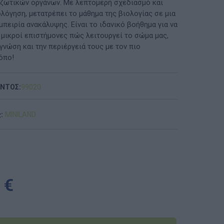
 ζωτικών οργάνων. Με λεπτομερή σχεδιασμό και
λόγηση, μετατρέπει το μάθημα της βιολογίας σε μια
ΠΡΟΤΆΣΕΙΣ ΈΩΣ 20€
πειρία ανακάλυψης. Είναι το ιδανικό βοήθημα για να
 μικροί επιστήμονες πώς λειτουργεί το σώμα μας,
ΑΝΑΜΝΗΣΤΙΚΆ ΚΑΙ ΒΙΒΛΊΑ/ΈΝΤΥΠΑ ΣΧΟΛΙΚΏΝ
γνώση και την περιέργειά τους με τον πιο
ΕΠΙΤΡΟΠΏΝ & ΣΧΟΛΙΚΏΝ ΜΟΝΆΔΩΝ
όπο!
Έντυπα-Βιβλία Παιδικών Σταθμων
ΟΝΤΟΣ:
99020
Έντυπα-Βιβλία Νηπιαγωγείων
:
MINILAND
Έντυπα-Βιβλία Δημοτικών
Έντυπα-Βιβλία Γυμνασίων
'Έντυπα-Βιβλία Λυκείων-ΕΠΑΛ
 €
'Έντυπα-Βιβλία ΙΕΚ
'Έντυπα-Βιβλία Σχολικών Επιτροπών