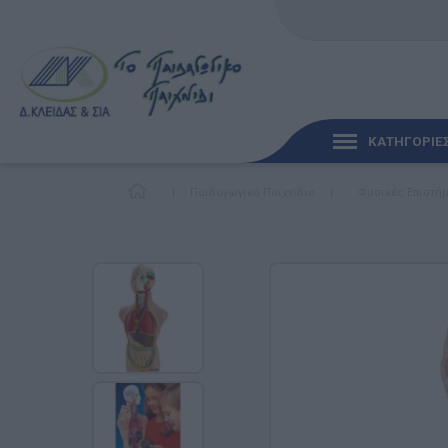
ΚΑΤΗΓΟΡΙΕ
|
Παιδαγωγικά Παιχνίδια
|
Φυσικές Επιστή
ΓΡΉΓΟΡΗ ΜΑΤΙΆ
ΠΑΙΧΝΊΔΙΑ ΓΙΑ ΜΩΡΆ
ΠΑΙΔΑΓΩΓΙΚΆ ΠΑΙΧΝΊ
Γλώσσα & Γραφή
Ανακαλύπτοντας τα Μ
Φυσικές Επιστήμες