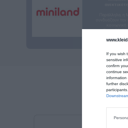
ανεκτικότ
Παράλληλα, η 
συνδυάζουν την 
κοινωνική 
Για τη Minil
www.kleid
If you wish 
sensitive in
confirm you
continue se
information 
further disc
participants
Downstream 
Persona