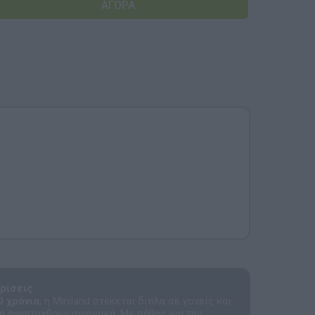
Αναμνηστικά Νηπιαγωγείων
ρίσεις
0 χρόνια
, η Miniland στέκεται δίπλα σε γονείς και
α αναπτυχθούν σφαιρικά. Με πάθος για την