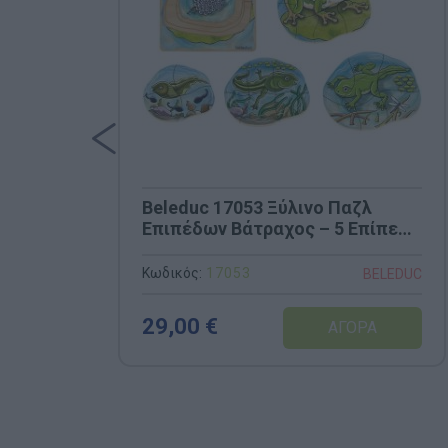
Beleduc 17053 Ξύλινο Παζλ
Επιπέδων Βάτραχος – 5 Επίπεδα
για Κατανόηση της
Μεταμόρφωσης του Βάτραχου
Κωδικός:
17053
BELEDUC
29,00 €