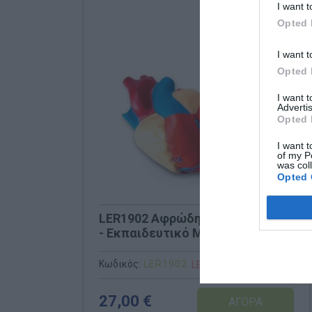
I want t
Opted 
I want t
Opted 
I want 
Advertis
Opted 
I want t
of my P
was col
Opted 
LΕR1902 Αφρώδης Τομή Καρδιάς
- Εκπαιδευτικό Μοντέλο
Κωδικός:
LΕR1902
LEARNING RESOURCES
27,00 €