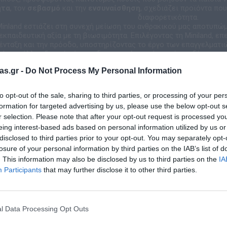
ητα
, τον
σεβασμό
και την
ενσυναίσθηση
, σχεδιάζει προϊόντα που
διαφορετικότητα.
Minland εστιάζει στη συνεχή μείωση του ανθρακικού μας αποτυπώ
εκπαιδευτική αξία με τη βιωσιμότητα. Επιλέγοντας τη Miniland, ε
ένταξη και την πρόοδο, υποστηρίζοντας το έργο των επαγγελματι
and, το μέλλον ξεκινά σήμερα, δημιουργώντας έναν κόσμο δίκαιο κα
δυνατότητα να αλλάξει τον κόσμο προς το 
as.gr -
Do Not Process My Personal Information
to opt-out of the sale, sharing to third parties, or processing of your per
formation for targeted advertising by us, please use the below opt-out s
r selection. Please note that after your opt-out request is processed y
eing interest-based ads based on personal information utilized by us or
disclosed to third parties prior to your opt-out. You may separately opt-
losure of your personal information by third parties on the IAB’s list of
Σχετικά προϊόντα
. This information may also be disclosed by us to third parties on the
IA
Participants
that may further disclose it to other third parties.
l Data Processing Opt Outs