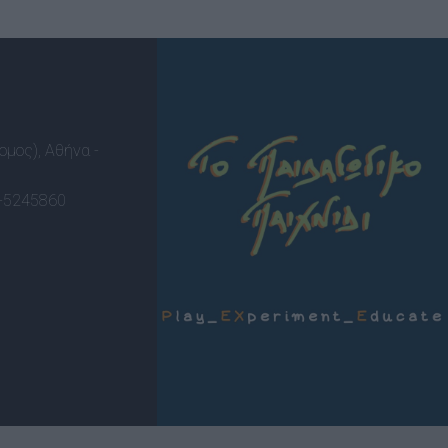
ομος), Αθήνα -
-5245860