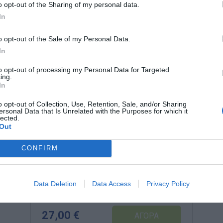
o opt-out of the Sharing of my personal data.
In
o opt-out of the Sale of my Personal Data.
In
to opt-out of processing my Personal Data for Targeted
ing.
In
o opt-out of Collection, Use, Retention, Sale, and/or Sharing
ersonal Data that Is Unrelated with the Purposes for which it
lected.
Out
CONFIRM
LΕR1907 Αφρώδες Μοντέλο
Ματιού - Εκπαιδευτικό Μοντέλο
Ανατομίας
Data Deletion
Data Access
Privacy Policy
Κωδικός:
LΕR1907
LEARNING RESOURCES
27,00 €