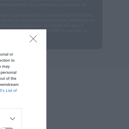
 καταρρίπτουν τα εμπόδια και γιορτάζουν τη
ματος, προσφέροντας στην αγορά προϊόντα που
πενδύετε σε αξιόπιστα εργαλεία που προάγουν την
ών που διαμορφώνουν τις γενιές του αύριο.
ι ανοιχτό για όλους, όπου κάθε άτομο έχει τη
καλύτερο.
sonal or
ection to
ou may
 personal
out of the
 downstream
B’s List of