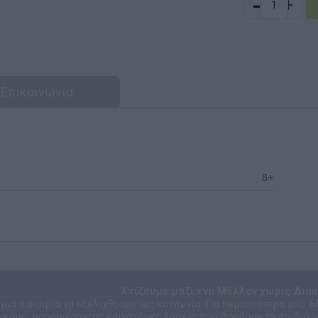
-
+
Επικοινωνία
8+
Χτίζουμε μαζί ένα Μέλλον χωρίς Διακ
ι μια ευκαιρία να εξελιχθούμε ως κοινωνία. Για περισσότερα από
6
ικούς, προσφέροντας καινοτόμες λύσεις που βοηθούν τα παιδιά ν