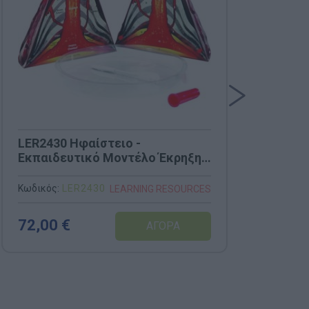
LΕR2430 Ηφαίστειο -
LER
Εκπαιδευτικό Μοντέλο Έκρηξης
Res
& Ανατομίας
Κωδικός:
LΕR2430
Κωδι
LEARNING RESOURCES
72,00 €
22