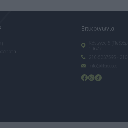
P
Επικοινωνία
ση
Κάνιγγος 5 (Πεζόδρ
10677
ρόσφατα
210-5237595 -
210
info@kleidas.gr