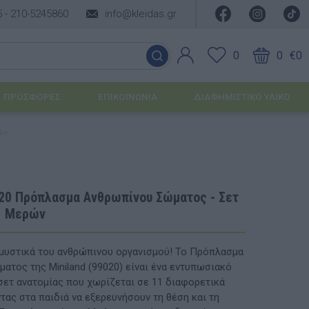
5 -
210-5245860
info@kleidas.gr
0
0
€0
ΠΡΟΣΦΟΡΈΣ
ΕΠΙΚΟΙΝΩΝΊΑ
ΔΙΑΦΗΜΙΣΤΙΚΟ ΥΛΙΚΟ
ών
ΕΠΟΧΙΑΚΆ ΠΡΟΪΌΝΤΑ
Ιδέες για τα Χριστούγεννα
020 Πρόπλασμα Ανθρωπίνου Σώματος - Σετ
1 Μερών
Ιδέες για τις Απόκριες
Ιδέες για το Πάσχα
μυστικά του ανθρώπινου οργανισμού! Το Πρόπλασμα
ατος της Miniland (99020) είναι ένα εντυπωσιακό
Καλοκαιρινές Επιλογές
υσης
 σετ ανατομίας που χωρίζεται σε 11 διαφορετικά
τας στα παιδιά να εξερευνήσουν τη θέση και τη
ΙΔΈΕΣ ΓΙΑ ΒΆΠΤΙΣΗ