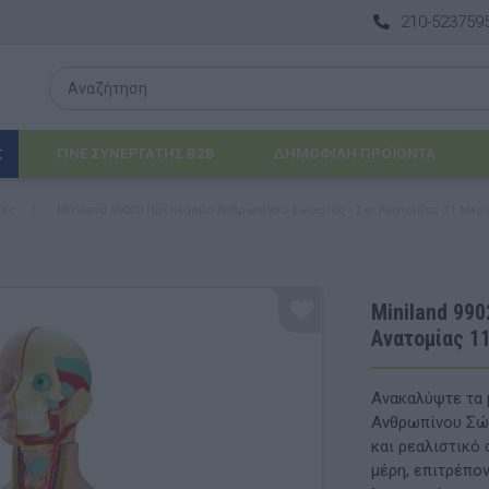
210-523759
ΓΙΝΕ ΣΥΝΕΡΓΑΤΗΣ B2B
ΔΗΜΟΦΙΛΉ ΠΡΟΪΌΝΤΑ
Σ
μες
|
Miniland 99020 Πρόπλασμα Ανθρωπίνου Σώματος - Σετ Ανατομίας 11 Μερ
Λογοθεραπεία
 & ΒΡΈΦΗ
Εργοθεραπεία
Miniland 99
Ανατομίας 1
ΔΙΑ
Προβλήματα Όρασης
ΈΠΙΠΛΑ & ΕΞΟΠΛΙΣΜΌΣ
Ανακαλύψτε τα 
Ανθρωπίνου Σώμ
αθηματικά
Βασικός εξοπλισμός & Μονάδες Αποθήκε
και ρεαλιστικό
μέρη, επιτρέπον