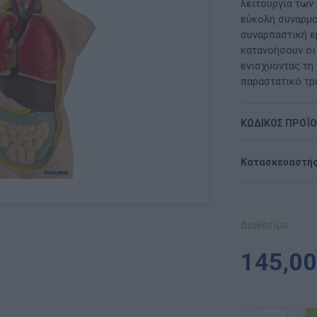
Μαλακή Γωνιά
λειτουργία των
εύκολη συναρμο
ρόνο
Παιδικό Δωμάτιο
συναρπαστική εμ
κατανοήσουν οι
ΤΈΧΝΕΣ
ενισχύοντας τη 
παραστατικό τρ
Χειροτεχνία
ΚΩΔΙΚΟΣ ΠΡΟΪ
Μουσική
RI
Χορός & Θέατρο
Κατασκευαστής
Ή
ΠΑΙΔΑΓΩΓΙΚΌ ΥΛΙΚΌ ΓΙΑ ΕΝΉΛΙΚΕΣ
ΠΑΙΧΝΊΔΙΑ ΕΞΩΤΕΡΙΚΟΎ ΧΏΡΟΥ
Διαθέσιμο
Ι
Παιχνίδια Κήπου
145,00
ΡΟΦΉ
Επαγγελματικές Παιδικές Χαρές
Συνθέσεις Παιδικής Χαράς για ΑμεΑ