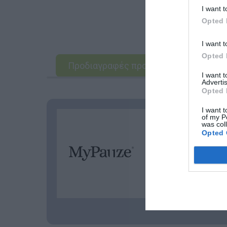
I want t
Opted 
I want t
Opted 
Προδιαγραφές προϊόντων
I want 
Advertis
Opted 
I want t
of my P
was col
Η
MyPauze
ι
Opted 
αναπτυχθούν μ
Στη MyPauze θα 
μείωσης θορύ
ποιότητα. Με
Είμαστε στην ε