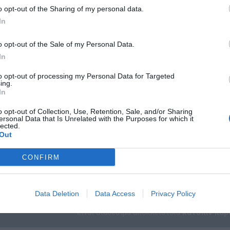
-
+
o opt-out of the Sharing of my personal data.
In
o opt-out of the Sale of my Personal Data.
In
Επικοινωνία
to opt-out of processing my Personal Data for Targeted
ing.
In
o opt-out of Collection, Use, Retention, Sale, and/or Sharing
Σουηδικά Εκπαιδευτικά Πα
ersonal Data that Is Unrelated with the Purposes for which it
lected.
δρύθηκε το 2019 στο Småland της Σουηδίας με έναν ξεκάθαρο στόχ
Out
έσα από το παιχνίδι, μειώνοντας παράλληλα τον χρόνο μπροστά σ
βοηθήματα
που υποστηρίζουν τη μάθηση και την ευημερία 
βρείτε εργαλεία σχεδιασμένα για να ενισχύουν τη συγκέντρωση κα
CONFIRM
βου
και βοηθήματα μελέτης μέχρι
αισθητηριακά παιχνίδια
, κάθε 
 πιστοποιήσεις
CE
,
FSC®
για το ξύλο και
OEKO-TEX®
για τα υφάσ
μαθαίνουν σε ένα απόλυτα ασφαλές και διεγερτι
Data Deletion
Data Access
Privacy Policy
υχάριστη θέση να ανακοινώσουμε τη νέα μας συνεργασία με τη MyPa
είναι διαθέσιμα αποκλειστικά
κατόπιν παρ