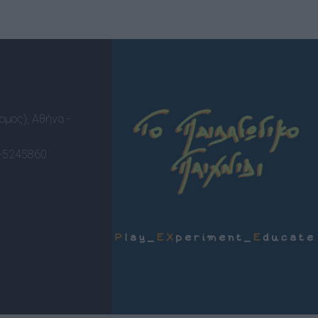
ομος), Αθήνα -
-5245860