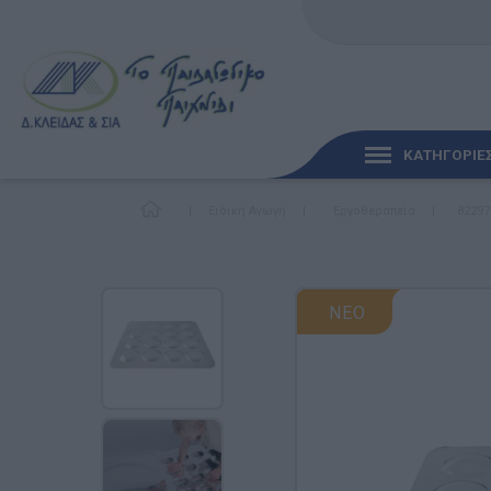
ΚΑΤΗΓΟΡΙΕ
|
Ειδική Αγωγή
|
Εργοθεραπεία
|
82297
ΓΡΉΓΟΡΗ ΜΑΤΙΆ
ΠΑΙΧΝΊΔΙΑ ΓΙΑ ΜΩΡΆ
ΝΕΟ
ΠΑΙΔΑΓΩΓΙΚΆ ΠΑΙΧΝΊ
Γλώσσα & Γραφή
Ανακαλύπτοντας τα Μ
Φυσικές Επιστήμες