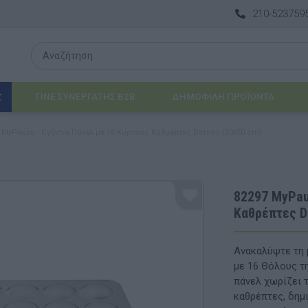
210-523759
ΓΙΝΕ ΣΥΝΕΡΓΑΤΗΣ B2B
ΔΗΜΟΦΙΛΉ ΠΡΟΪΌΝΤΑ
Σ
 MyPauze - Γιγάντιο Πάνελ με 16 Κυρτούς Καθρέπτες Domes (50x50 cm)
Λογοθεραπεία
 & ΒΡΈΦΗ
Εργοθεραπεία
82297 MyPauz
Καθρέπτες D
ΔΙΑ
Προβλήματα Όρασης
ΈΠΙΠΛΑ & ΕΞΟΠΛΙΣΜΌΣ
Ανακαλύψτε τη μ
με 16 Θόλους τ
αθηματικά
Βασικός εξοπλισμός & Μονάδες Αποθήκε
πάνελ χωρίζει 
καθρέπτες, δημ