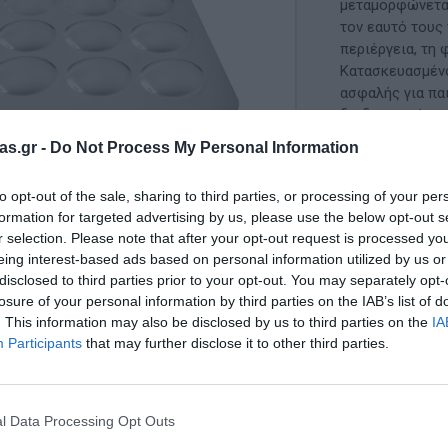
Μαλακή Γωνιά
μεταμορφώνεται
τον εαυτό τους 
ρόνο
Παιδικό Δωμάτιο
περιέργεια, τη 
Κατασκευασμένο
ΤΈΧΝΕΣ
ασφαλής για πα
διαδραστική εμ
Χειροτεχνία
as.gr -
Do Not Process My Personal Information
ΚΩΔΙΚΟΣ ΠΡΟΪ
Μουσική
to opt-out of the sale, sharing to third parties, or processing of your per
formation for targeted advertising by us, please use the below opt-out s
RI
Χορός & Θέατρο
Κατασκευαστής
r selection. Please note that after your opt-out request is processed y
eing interest-based ads based on personal information utilized by us or
Ή
ΠΑΙΔΑΓΩΓΙΚΌ ΥΛΙΚΌ ΓΙΑ ΕΝΉΛΙΚΕΣ
disclosed to third parties prior to your opt-out. You may separately opt-
losure of your personal information by third parties on the IAB’s list of
ΠΑΙΧΝΊΔΙΑ ΕΞΩΤΕΡΙΚΟΎ ΧΏΡΟΥ
Διαθέσιμο
. This information may also be disclosed by us to third parties on the
IA
Participants
that may further disclose it to other third parties.
Ι
Παιχνίδια Κήπου
90,00 
ΡΟΦΉ
Επαγγελματικές Παιδικές Χαρές
l Data Processing Opt Outs
Συνθέσεις Παιδικής Χαράς για ΑμεΑ