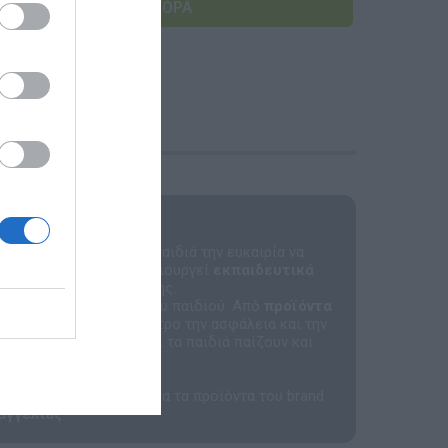
Αναμνηστικά Νηπιαγωγείων
ιχνίδια
ο: να προσφέρει στα παιδιά την ευκαιρία να
τις οθόνες. Σήμερα, δημιουργεί
εκπαιδευτικά
σε κάθε στάδιο ανάπτυξης.
ι τη δημιουργικότητα του παιδιού. Από
προϊόντα
πρόταση έχει ως επίκεντρο την ασφάλεια και την
ματα, διασφαλίζεται ότι τα παιδιά παίζουν και
κό περιβάλλον.
uze! Προς το παρόν, όλα τα προϊόντα του brand
αγγελίας
.