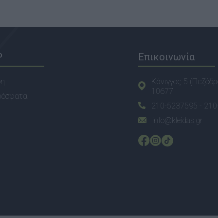
P
Επικοινωνία
ση
Κάνιγγος 5 (Πεζόδρ
10677
ρόσφατα
210-5237595 -
210
info@kleidas.gr