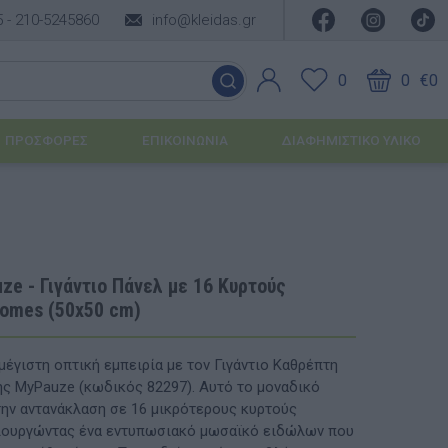
5 -
210-5245860
info@kleidas.gr
0
0
€0
ΠΡΟΣΦΟΡΈΣ
ΕΠΙΚΟΙΝΩΝΊΑ
ΔΙΑΦΗΜΙΣΤΙΚΟ ΥΛΙΚΟ
ΕΠΟΧΙΑΚΆ ΠΡΟΪΌΝΤΑ
Ιδέες για τα Χριστούγεννα
e - Γιγάντιο Πάνελ με 16 Κυρτούς
omes (50x50 cm)
Ιδέες για τις Απόκριες
Ιδέες για το Πάσχα
έγιστη οπτική εμπειρία με τον Γιγάντιο Καθρέπτη
ης MyPauze (κωδικός 82297). Αυτό το μοναδικό
Καλοκαιρινές Επιλογές
υσης
την αντανάκλαση σε 16 μικρότερους κυρτούς
ιουργώντας ένα εντυπωσιακό μωσαϊκό ειδώλων που
ΙΔΈΕΣ ΓΙΑ ΒΆΠΤΙΣΗ