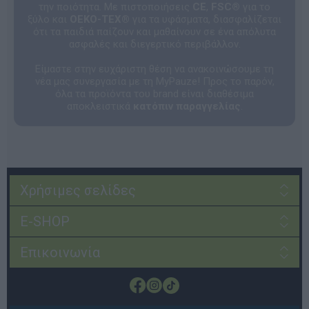
την ποιότητα. Με πιστοποιήσεις
CE
,
FSC®
για το
ξύλο και
OEKO-TEX®
για τα υφάσματα, διασφαλίζεται
ότι τα παιδιά παίζουν και μαθαίνουν σε ένα απόλυτα
ασφαλές και διεγερτικό περιβάλλον.
Είμαστε στην ευχάριστη θέση να ανακοινώσουμε τη
νέα μας συνεργασία με τη MyPauze! Προς το παρόν,
όλα τα προϊόντα του brand είναι διαθέσιμα
αποκλειστικά
κατόπιν παραγγελίας
.
Χρήσιμες σελίδες
E-SHOP
Επικοινωνία