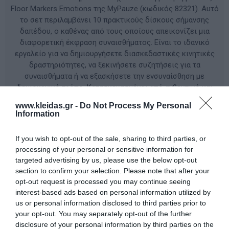
Floor Markers Emotions της MyPauze (κωδικός 82321). Αυτό
το σετ περιλαμβάνει 10 πρακτικούς δίσκους σήμανσης
δαπέδου, ο καθένας από τους οποίους απεικονίζει μια
διαφορετική έκφραση συναισθήματος. Είναι το ιδανικό
εργαλείο για να δημιουργήσετε διασκεδαστικές κινητικές
δραστηριότητες, να ξεκινήσετε συζητήσεις για τα
συναισθήματα ή να εξασκήσετε την ενσυναίσθηση με
δημιουργικό τρόπο. Κατασκευασμένοι από ανθεκτικό και
ασφαλές υλικό TPE, οι δίσκοι παραμένουν σταθεροί στο
www.kleidas.gr -
Do Not Process My Personal
δάπεδο, προσφέροντας έναν ασφαλή και οπτικό τρόπο για
Information
να εξερευνήσουν τα παιδιά τον εσωτερικό τους κόσμο μέσα
από την κίνηση. Τεχνικά Χαρακτηριστικά Ποσότητα: 10
If you wish to opt-out of the sale, sharing to third parties, or
τεμάχια Διαστάσεις: O 23 cm Βάρος: 845g Υλικό: TPE
processing of your personal or sensitive information for
targeted advertising by us, please use the below opt-out
section to confirm your selection. Please note that after your
ΚΩΔΙΚΟΣ ΠΡΟΪΟΝΤΟΣ:
82321
opt-out request is processed you may continue seeing
interest-based ads based on personal information utilized by
Κατασκευαστής:
MYPAUZE
us or personal information disclosed to third parties prior to
your opt-out. You may separately opt-out of the further
disclosure of your personal information by third parties on the