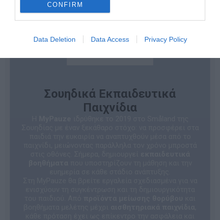
CONFIRM
Data Deletion
Data Access
Privacy Policy
Σουηδικά Εκπαιδευτικά
Παιχνίδια
Η
MyPauze
ιδρύθηκε το 2019 στο Småland της
Σουηδίας με έναν ξεκάθαρο στόχο: να προσφέρει στα
παιδιά την ευκαιρία να αναπτυχθούν μέσα από το
παιχνίδι, μειώνοντας παράλληλα τον χρόνο μπροστά
στις οθόνες. Σήμερα, δημιουργεί
εκπαιδευτικά
βοηθήματα
που υποστηρίζουν τη μάθηση και την
ευημερία σε κάθε στάδιο ανάπτυξης.
Στη MyPauze θα βρείτε εργαλεία σχεδιασμένα για να
ενισχύουν τη συγκέντρωση και τη δημιουργικότητα
του παιδιού. Από
προϊόντα μείωσης θορύβου
και
βοηθήματα μελέτης μέχρι
αισθητηριακά παιχνίδια
,
κάθε πρόταση έχει ως επίκεντρο την ασφάλεια και