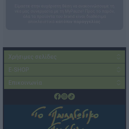
Είμαστε στην ευχάριστη θέση να ανακοινώσουμε τη
νέα μας συνεργασία με τη MyPauze! Προς το παρόν,
όλα τα προϊόντα του brand είναι διαθέσιμα
αποκλειστικά
κατόπιν παραγγελίας
.
Χρήσιμες σελίδες
E-SHOP
Επικοινωνία