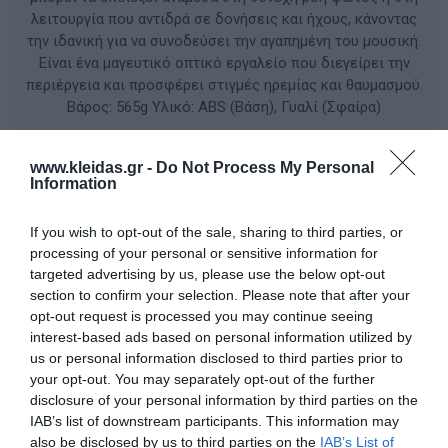
λειτουργία που αντιδρά σε δονήσεις και ήχους, κάνοντας
την ιδανική για να συνοδεύσει την αγαπημένη του μουσική.
Είναι ένα μαγευτικό οπτικό εργαλείο που διεγείρει την
περιέργεια και προσφέρει στιγμές ηρεμίας και θαυμασμού.
Βάρος: 565g Υλικό: ABS (Βάση), Γυαλί (Σφαίρα)
ΚΩΔΙΚΟΣ ΠΡΟΪΟΝΤΟΣ:
82329
www.kleidas.gr -
Do Not Process My Personal
Information
Κατασκευαστής:
MYPAUZE
If you wish to opt-out of the sale, sharing to third parties, or
processing of your personal or sensitive information for
targeted advertising by us, please use the below opt-out
section to confirm your selection. Please note that after your
Διαθέσιμο
opt-out request is processed you may continue seeing
interest-based ads based on personal information utilized by
64,00 €
us or personal information disclosed to third parties prior to
your opt-out. You may separately opt-out of the further
disclosure of your personal information by third parties on the
IAB’s list of downstream participants. This information may
-
+
also be disclosed by us to third parties on the
IAB’s List of