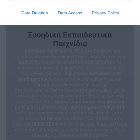
Data Deletion
Data Access
Privacy Policy
Σουηδικά Εκπαιδευτικά
Παιχνίδια
Η
MyPauze
ιδρύθηκε το 2019 στο Småland της
Σουηδίας με έναν ξεκάθαρο στόχο: να προσφέρει στα
παιδιά την ευκαιρία να αναπτυχθούν μέσα από το
παιχνίδι, μειώνοντας παράλληλα τον χρόνο μπροστά
στις οθόνες. Σήμερα, δημιουργεί
εκπαιδευτικά
βοηθήματα
που υποστηρίζουν τη μάθηση και την
ευημερία σε κάθε στάδιο ανάπτυξης.
Στη MyPauze θα βρείτε εργαλεία σχεδιασμένα για να
ενισχύουν τη συγκέντρωση και τη δημιουργικότητα
του παιδιού. Από
προϊόντα μείωσης θορύβου
και
βοηθήματα μελέτης μέχρι
αισθητηριακά παιχνίδια
,
κάθε πρόταση έχει ως επίκεντρο την ασφάλεια και
την ποιότητα. Με πιστοποιήσεις
CE
,
FSC®
για το
ξύλο και
OEKO-TEX®
για τα υφάσματα, διασφαλίζεται
ότι τα παιδιά παίζουν και μαθαίνουν σε ένα απόλυτα
ασφαλές και διεγερτικό περιβάλλον.