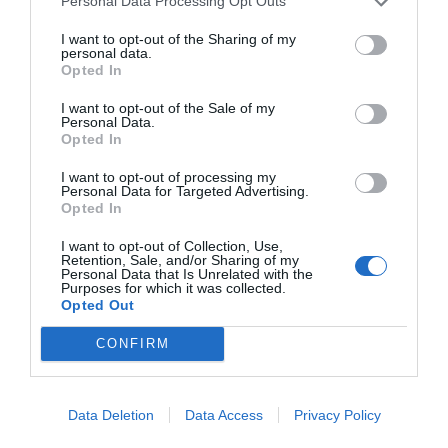
Personal Data Processing Opt Outs
βιοδιασπώμενα υλικά). Η επιλογή της Nathan για τον
εξοπλισμό νηπιαγωγείων και κέντρων δεξιοτήτων
I want to opt-out of the Sharing of my
εγγυάται αξιοπιστία, παιδαγωγική αρτιότητα και μια
personal data.
Opted In
ισχυρή "πράσινη" ταυτότητα που εκτιμάται από
σύγχρονους εκπαιδευτικούς οργανισμούς.
I want to opt-out of the Sale of my
Personal Data.
Opted In
I want to opt-out of processing my
Personal Data for Targeted Advertising.
Opted In
I want to opt-out of Collection, Use,
Σχετικά προϊόντα
Retention, Sale, and/or Sharing of my
Personal Data that Is Unrelated with the
Purposes for which it was collected.
Opted Out
CONFIRM
Data Deletion
Data Access
Privacy Policy