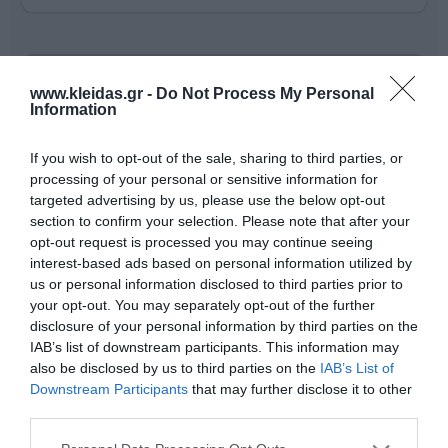
www.kleidas.gr -
Do Not Process My Personal
Information
If you wish to opt-out of the sale, sharing to third parties, or
processing of your personal or sensitive information for
targeted advertising by us, please use the below opt-out
section to confirm your selection. Please note that after your
opt-out request is processed you may continue seeing
interest-based ads based on personal information utilized by
us or personal information disclosed to third parties prior to
Η
Nathan
είναι ένας διεθνής ηγέτης στον σχεδιασμό
your opt-out. You may separately opt-out of the further
και την παροχή επαγγελματικού εκπαιδευτικού
disclosure of your personal information by third parties on the
εξοπλισμού. Η γκάμα της περιλαμβάνει από
IAB’s list of downstream participants. This information may
εξειδικευμένο υλικό ψυχοκινητικής έως μικροέπιπλα
also be disclosed by us to third parties on the
IAB’s List of
για συμβολικό παιχνίδι, όλα κατασκευασμένα για να
Downstream Participants
that may further disclose it to other
αντέχουν στη σκληρή χρήση σε σχολικά
third parties.
περιβάλλοντα. Κάθε προϊόν συμμορφώνεται αυστηρά
με τα ευρωπαϊκά πρότυπα ασφαλείας και τις
περιβαλλοντικές προδιαγραφές (βιώσιμη υλοτομία,