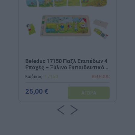
Beleduc 17150 Παζλ Επιπέδων 4
Εποχές – Ξύλινο Εκπαιδευτικό
Παζλ 4 Επιπέδων & 36
Κωδικός:
17150
BELEDUC
Κομματιών για Κατανόηση
Εποχών, Κλίματος & Κλιματικής
25,00 €
Αλλαγής