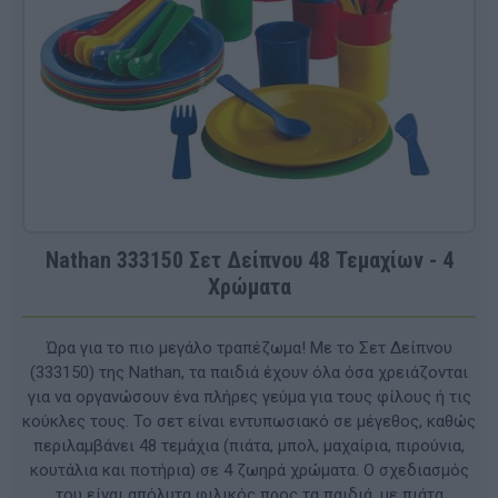
Nathan 333150 Σετ Δείπνου 48 Τεμαχίων - 4
Χρώματα
Ώρα για το πιο μεγάλο τραπέζωμα! Με το Σετ Δείπνου
(333150) της Nathan, τα παιδιά έχουν όλα όσα χρειάζονται
για να οργανώσουν ένα πλήρες γεύμα για τους φίλους ή τις
κούκλες τους. Το σετ είναι εντυπωσιακό σε μέγεθος, καθώς
περιλαμβάνει 48 τεμάχια (πιάτα, μπολ, μαχαίρια, πιρούνια,
κουτάλια και ποτήρια) σε 4 ζωηρά χρώματα. Ο σχεδιασμός
του είναι απόλυτα φιλικός προς τα παιδιά, με πιάτα