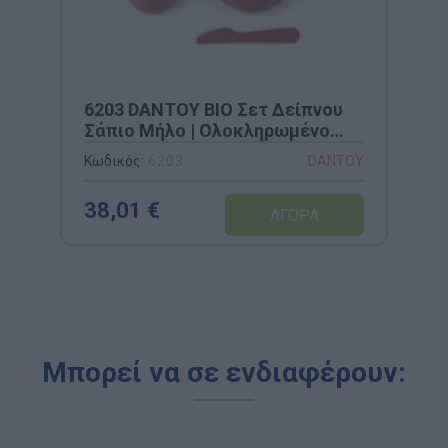
6203 DANTOY BIO Σετ Δείπνου
Σάπιο Μήλο | Ολοκληρωμένο
Σύστημα Φαγητού 6 Τεμαχίων
Κωδικός:
6203
DANTOY
από 100% Μη Τοξικό Bio-Plastic
38,01 €
Μπορεί να σε ενδιαφέρουν: