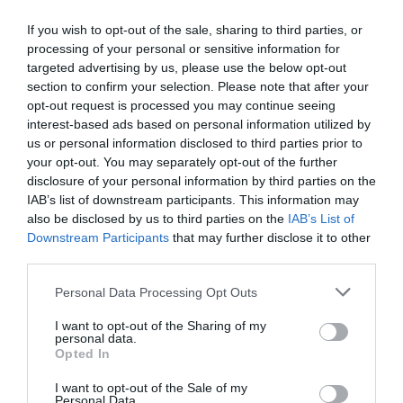
If you wish to opt-out of the sale, sharing to third parties, or
processing of your personal or sensitive information for
targeted advertising by us, please use the below opt-out
section to confirm your selection. Please note that after your
opt-out request is processed you may continue seeing
Η
Nathan
είναι ένας διεθνής ηγέτης στον σχεδιασμό
interest-based ads based on personal information utilized by
και την παροχή επαγγελματικού εκπαιδευτικού
us or personal information disclosed to third parties prior to
εξοπλισμού. Η γκάμα της περιλαμβάνει από
your opt-out. You may separately opt-out of the further
εξειδικευμένο υλικό ψυχοκινητικής έως μικροέπιπλα
για συμβολικό παιχνίδι, όλα κατασκευασμένα για να
disclosure of your personal information by third parties on the
αντέχουν στη σκληρή χρήση σε σχολικά
IAB’s list of downstream participants. This information may
περιβάλλοντα. Κάθε προϊόν συμμορφώνεται αυστηρά
also be disclosed by us to third parties on the
IAB’s List of
με τα ευρωπαϊκά πρότυπα ασφαλείας και τις
Downstream Participants
that may further disclose it to other
περιβαλλοντικές προδιαγραφές (βιώσιμη υλοτομία,
third parties.
βιοδιασπώμενα υλικά). Η επιλογή της Nathan για τον
εξοπλισμό νηπιαγωγείων και κέντρων δεξιοτήτων
Personal Data Processing Opt Outs
εγγυάται αξιοπιστία, παιδαγωγική αρτιότητα και μια
ισχυρή "πράσινη" ταυτότητα που εκτιμάται από
I want to opt-out of the Sharing of my
σύγχρονους εκπαιδευτικούς οργανισμούς.
personal data.
Opted In
I want to opt-out of the Sale of my
Personal Data.