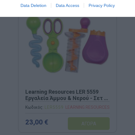
Data Deletion
Data Access
Privacy Policy
Learning Resources LER 5559
Εργαλεία Άμμου & Νερού - Σετ 4
Τεμαχίων
Κωδικός:
LER5559
LEARNING RESOURCES
23,00 €