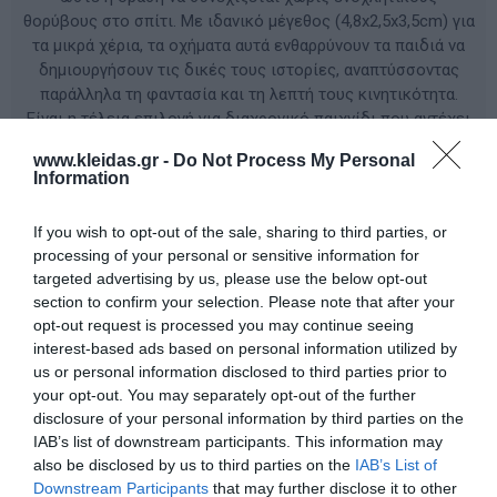
θορύβους στο σπίτι. Με ιδανικό μέγεθος (4,8x2,5x3,5cm) για
τα μικρά χέρια, τα οχήματα αυτά ενθαρρύνουν τα παιδιά να
δημιουργήσουν τις δικές τους ιστορίες, αναπτύσσοντας
παράλληλα τη φαντασία και τη λεπτή τους κινητικότητα.
Είναι η τέλεια επιλογή για διαχρονικό παιχνίδι που αντέχει
στον χρόνο και στις πιο απαιτητικές διαδρομές!
www.kleidas.gr -
Do Not Process My Personal
Information
ΚΩΔΙΚΟΣ ΠΡΟΪΟΝΤΟΣ:
333283
If you wish to opt-out of the sale, sharing to third parties, or
processing of your personal or sensitive information for
Διαθέσιμο
targeted advertising by us, please use the below opt-out
section to confirm your selection. Please note that after your
24,00 €
opt-out request is processed you may continue seeing
35,01 €
interest-based ads based on personal information utilized by
us or personal information disclosed to third parties prior to
your opt-out. You may separately opt-out of the further
-
+
disclosure of your personal information by third parties on the
IAB’s list of downstream participants. This information may
also be disclosed by us to third parties on the
IAB’s List of
Downstream Participants
that may further disclose it to other