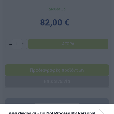
Διαθέσιμο
82,00 €
-
+
Προδιαγραφές προϊόντων
Επικοινωνία
www.kleidas.gr -
Do Not Process My Personal