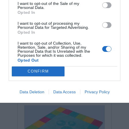
I want to opt-out of the Sale of my
Personal Data.
Opted In
I want to opt-out of processing my
Personal Data for Targeted Advertising.
Opted In
Σχετικά προϊόντα
I want to opt-out of Collection, Use,
Retention, Sale, and/or Sharing of my
Personal Data that Is Unrelated with the
Purposes for which it was collected.
Opted Out
CONFIRM
Data Deletion
Data Access
Privacy Policy