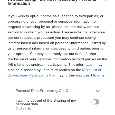
Information
If you wish to opt-out of the sale, sharing to third parties, or
processing of your personal or sensitive information for
targeted advertising by us, please use the below opt-out
section to confirm your selection. Please note that after your
opt-out request is processed you may continue seeing
interest-based ads based on personal information utilized by
Η
Nathan
είναι ένας διεθνής ηγέτης στον σχεδιασμό
us or personal information disclosed to third parties prior to
και την παροχή επαγγελματικού εκπαιδευτικού
your opt-out. You may separately opt-out of the further
εξοπλισμού. Η γκάμα της περιλαμβάνει από
disclosure of your personal information by third parties on the
εξειδικευμένο υλικό ψυχοκινητικής έως μικροέπιπλα
IAB’s list of downstream participants. This information may
για συμβολικό παιχνίδι, όλα κατασκευασμένα για να
also be disclosed by us to third parties on the
IAB’s List of
αντέχουν στη σκληρή χρήση σε σχολικά
Downstream Participants
that may further disclose it to other
περιβάλλοντα. Κάθε προϊόν συμμορφώνεται αυστηρά
με τα ευρωπαϊκά πρότυπα ασφαλείας και τις
third parties.
περιβαλλοντικές προδιαγραφές (βιώσιμη υλοτομία,
βιοδιασπώμενα υλικά). Η επιλογή της Nathan για τον
Personal Data Processing Opt Outs
εξοπλισμό νηπιαγωγείων και κέντρων δεξιοτήτων
εγγυάται αξιοπιστία, παιδαγωγική αρτιότητα και μια
I want to opt-out of the Sharing of my
ισχυρή "πράσινη" ταυτότητα που εκτιμάται από
personal data.
σύγχρονους εκπαιδευτικούς οργανισμούς.
Opted In