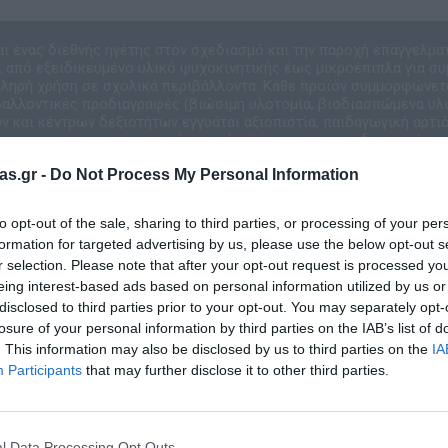
αι ένας διεθνής ηγέτης στον σχεδιασμό και την παροχή επαγγελμα
 από εξειδικευμένο υλικό ψυχοκινητικής έως μικροέπιπλα για συ
κληρή χρήση σε σχολικά περιβάλλοντα. Κάθε προϊόν συμμορφώνετ
ιβαλλοντικές προδιαγραφές (βιώσιμη υλοτομία, βιοδιασπώμενα υλικ
 και κέντρων δεξιοτήτων εγγυάται αξιοπιστία, παιδαγωγική αρτιό
εκτιμάται από σύγχρονους εκπαιδευτικούς ο
as.gr -
Do Not Process My Personal Information
to opt-out of the sale, sharing to third parties, or processing of your per
formation for targeted advertising by us, please use the below opt-out s
r selection. Please note that after your opt-out request is processed y
eing interest-based ads based on personal information utilized by us or
disclosed to third parties prior to your opt-out. You may separately opt-
losure of your personal information by third parties on the IAB’s list of
. This information may also be disclosed by us to third parties on the
IA
Σχετικά προϊόντα
Participants
that may further disclose it to other third parties.
l Data Processing Opt Outs