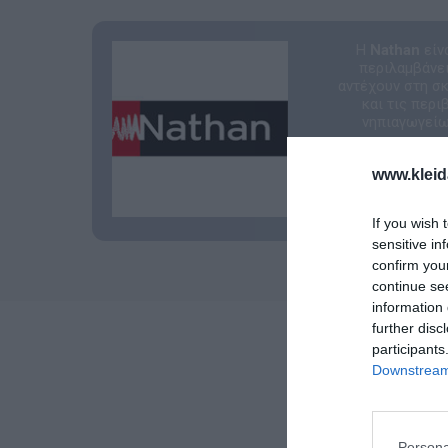
Η
Nathan
είν
περιλαμβάνει
αντέχουν στη σ
και τις περ
νηπιαγωγείων
www.kleid
If you wish 
sensitive in
confirm you
continue se
information 
further disc
participants
Downstream 
Persona