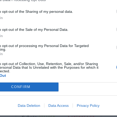
o opt-out of the Sharing of my personal data.
In
o opt-out of the Sale of my Personal Data.
In
to opt-out of processing my Personal Data for Targeted
ing.
In
o opt-out of Collection, Use, Retention, Sale, and/or Sharing
ersonal Data that Is Unrelated with the Purposes for which it
lected.
Out
CONFIRM
021105A Ελληνικά Μαγνητικά
Γράμματα (90 τμχ) σε Ξύλινη
Data Deletion
Data Access
Privacy Policy
Κασετίνα