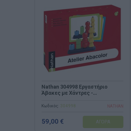
Nathan 304998 Εργαστήριο
Άβακες με Χάντρες -
Εκπαιδευτικό Σετ Λογικής
Κωδικός:
304998
NATHAN
59,00 €