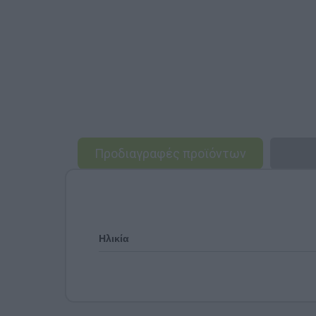
Προδιαγραφές προϊόντων
Ηλικία