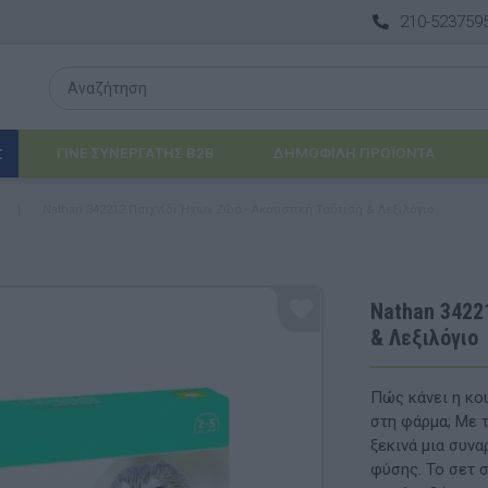
210-523759
ΓΙΝΕ ΣΥΝΕΡΓΑΤΗΣ B2B
ΔΗΜΟΦΙΛΉ ΠΡΟΪΌΝΤΑ
Σ
ή
|
Nathan 342212 Παιχνίδι Ήχων Ζώα - Ακουστική Ταύτιση & Λεξιλόγιο
Λογοθεραπεία
 & ΒΡΈΦΗ
Εργοθεραπεία
Nathan 3422
& Λεξιλόγιο
ΔΙΑ
Προβλήματα Όρασης
ΈΠΙΠΛΑ & ΕΞΟΠΛΙΣΜΌΣ
Πώς κάνει η κο
στη φάρμα; Με 
αθηματικά
Βασικός εξοπλισμός & Μονάδες Αποθήκε
ξεκινά μια συν
φύσης. Το σετ σ