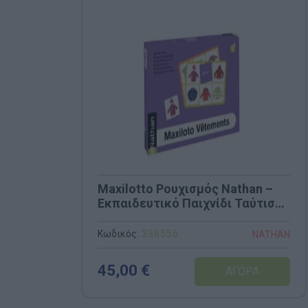
Maxilotto Ρουχισμός Nathan –
Εκπαιδευτικό Παιχνίδι Ταύτισης
& Λεξιλογίου (Κωδ. 336556)
Κωδικός:
336556
NATHAN
45,00 €