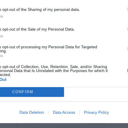
o opt-out of the Sharing of my personal data.
In
o opt-out of the Sale of my Personal Data.
In
to opt-out of processing my Personal Data for Targeted
ing.
In
o opt-out of Collection, Use, Retention, Sale, and/or Sharing
ersonal Data that Is Unrelated with the Purposes for which it
lected.
Out
CONFIRM
Ξύλινο Παζλ Συνδυασμών
Οχημάτων Beleduc 11007 –
Data Deletion
Data Access
Privacy Policy
Εκπαιδευτικό Παιχνίδι για
Ανάπτυξη Λόγου & Επικοινωνίας
Κωδικός:
11007
BELEDUC