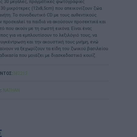
ς 30 μεγάλες, πραγματικές φωτογραφίες
ι 30 μικρότερες (12x8,5cm) που απεικονίζουν ζώα
ΠΡΟΤΆΣΕΙΣ ΈΩΣ 20€
ανήτη. Το συνοδευτικό CD με τους αυθεντικούς
 προσκαλεί τα παιδιά να ακούσουν προσεκτικά και
ΑΝΑΜΝΗΣΤΙΚΆ ΚΑΙ ΒΙΒΛΊΑ/ΈΝΤΥΠΑ ΣΧΟΛΙΚΏΝ
τό που ακούν με τη σωστή εικόνα. Είναι ένας
ΕΠΙΤΡΟΠΏΝ & ΣΧΟΛΙΚΏΝ ΜΟΝΆΔΩΝ
πος για να εμπλουτίσουν το λεξιλόγιό τους, να
συγκέντρωση και την ακουστική τους μνήμη, ενώ
Έντυπα-Βιβλία Παιδικών Σταθμων
αίνουν να ξεχωρίζουν τα είδη του ζωικού βασιλείου
αδικασία που μοιάζει με διασκεδαστικό κουίζ.
Έντυπα-Βιβλία Νηπιαγωγείων
Έντυπα-Βιβλία Δημοτικών
ΟΝΤΟΣ:
342212
Έντυπα-Βιβλία Γυμνασίων
:
NATHAN
'Έντυπα-Βιβλία Λυκείων-ΕΠΑΛ
'Έντυπα-Βιβλία ΙΕΚ
'Έντυπα-Βιβλία Σχολικών Επιτροπών
€