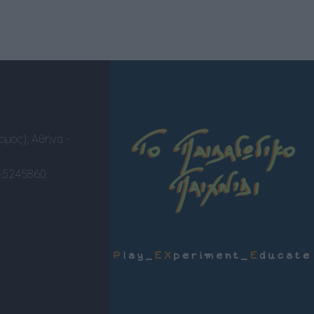
ομος), Αθήνα -
-5245860