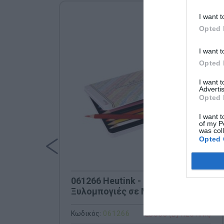
I want t
Opted 
I want t
Opted 
I want 
Advertis
Opted 
I want t
of my P
was col
Opted 
061266 Heutink - 12 Τριγωνικές
Ξυλομπογιές σε Μεταλλική
Κασετίνα
Κωδικός:
061266
EDUCO (By HEUTINK)