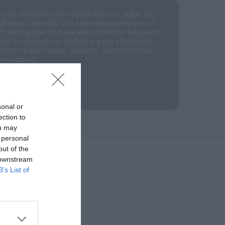
τικού εκπαιδευτικού εξοπλισμού. Η γκάμα της
μβολικό παιχνίδι, όλα κατασκευασμένα για να
αι αυστηρά με τα ευρωπαϊκά πρότυπα ασφαλείας
ά). Η επιλογή της Nathan για τον εξοπλισμό
τητα και μια ισχυρή "πράσινη" ταυτότητα που
ργανισμούς.
sonal or
ection to
ou may
 personal
out of the
 downstream
B’s List of