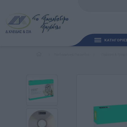
ΚΑΤΗΓΟΡΙΕ
|
Παιδαγωγικά Παιχνίδια
|
Γλώσσα & Γραφ
ΓΡΉΓΟΡΗ ΜΑΤΙΆ
ΠΑΙΧΝΊΔΙΑ ΓΙΑ ΜΩΡΆ
ΠΑΙΔΑΓΩΓΙΚΆ ΠΑΙΧΝΊ
Γλώσσα & Γραφή
Ανακαλύπτοντας τα Μ
Φυσικές Επιστήμες