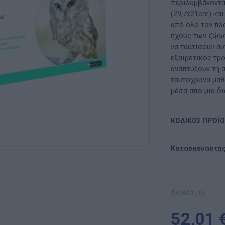
Μαλακή Γωνιά
περιλαμβάνοντα
(29,7x21cm) κα
ρόνο
Παιδικό Δωμάτιο
από όλο τον πλ
ήχους των ζώων
ΤΈΧΝΕΣ
να ταυτίσουν αυ
εξαιρετικός τρό
Χειροτεχνία
αναπτύξουν τη 
ταυτόχρονα μαθ
Μουσική
μέσα από μια δι
RI
Χορός & Θέατρο
ΚΩΔΙΚΟΣ ΠΡΟΪ
Ή
ΠΑΙΔΑΓΩΓΙΚΌ ΥΛΙΚΌ ΓΙΑ ΕΝΉΛΙΚΕΣ
Κατασκευαστής
ΠΑΙΧΝΊΔΙΑ ΕΞΩΤΕΡΙΚΟΎ ΧΏΡΟΥ
Ι
Παιχνίδια Κήπου
Διαθέσιμο
ΡΟΦΉ
Επαγγελματικές Παιδικές Χαρές
52,01 
Συνθέσεις Παιδικής Χαράς για ΑμεΑ