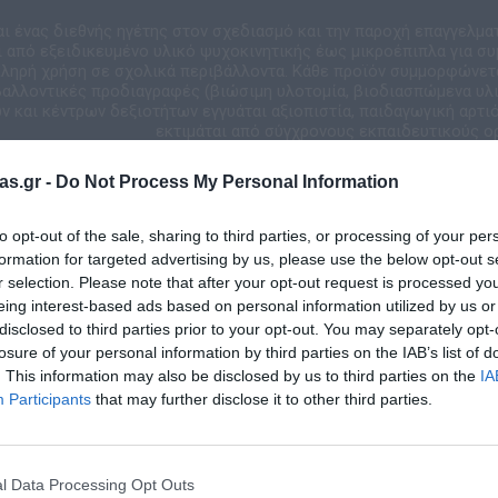
αι ένας διεθνής ηγέτης στον σχεδιασμό και την παροχή επαγγελμα
 από εξειδικευμένο υλικό ψυχοκινητικής έως μικροέπιπλα για συ
κληρή χρήση σε σχολικά περιβάλλοντα. Κάθε προϊόν συμμορφώνετ
ιβαλλοντικές προδιαγραφές (βιώσιμη υλοτομία, βιοδιασπώμενα υλικ
 και κέντρων δεξιοτήτων εγγυάται αξιοπιστία, παιδαγωγική αρτιό
εκτιμάται από σύγχρονους εκπαιδευτικούς ο
as.gr -
Do Not Process My Personal Information
to opt-out of the sale, sharing to third parties, or processing of your per
formation for targeted advertising by us, please use the below opt-out s
r selection. Please note that after your opt-out request is processed y
eing interest-based ads based on personal information utilized by us or
disclosed to third parties prior to your opt-out. You may separately opt-
losure of your personal information by third parties on the IAB’s list of
. This information may also be disclosed by us to third parties on the
IA
Σχετικά προϊόντα
Participants
that may further disclose it to other third parties.
l Data Processing Opt Outs