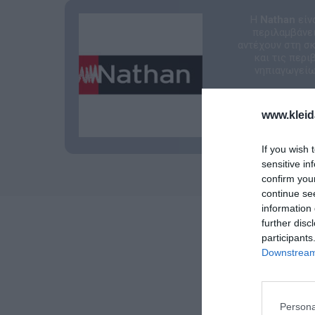
Η
Nathan
είν
περιλαμβάνει
αντέχουν στη σ
και τις περ
νηπιαγωγείων
www.kleid
If you wish 
sensitive in
confirm you
continue se
information 
further disc
participants
Downstream 
Persona