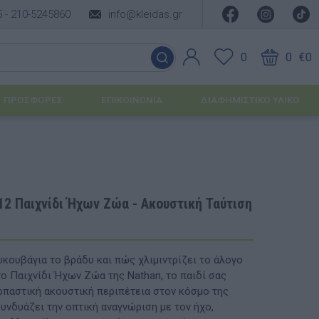
5 -
210-5245860
info@kleidas.gr
0
0
€0
ΠΡΟΣΦΟΡΈΣ
ΕΠΙΚΟΙΝΩΝΊΑ
ΔΙΑΦΗΜΙΣΤΙΚΟ ΥΛΙΚΟ
ΕΠΟΧΙΑΚΆ ΠΡΟΪΌΝΤΑ
Ιδέες για τα Χριστούγεννα
12 Παιχνίδι Ήχων Ζώα - Ακουστική Ταύτιση
Ιδέες για τις Απόκριες
Ιδέες για το Πάσχα
υκουβάγια το βράδυ και πώς χλιμιντρίζει το άλογο
το Παιχνίδι Ήχων Ζώα της Nathan, το παιδί σας
Καλοκαιρινές Επιλογές
υσης
αρπαστική ακουστική περιπέτεια στον κόσμο της
υνδυάζει την οπτική αναγνώριση με τον ήχο,
ΙΔΈΕΣ ΓΙΑ ΒΆΠΤΙΣΗ