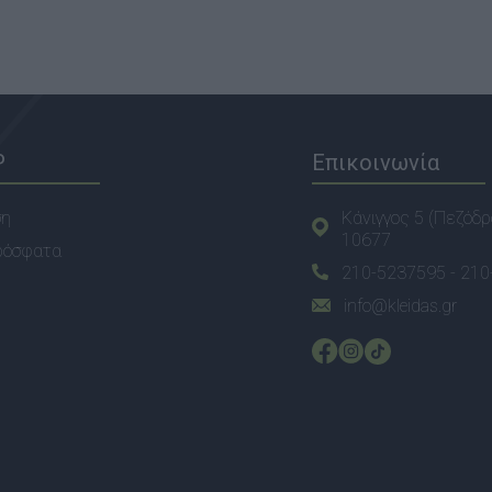
P
Επικοινωνία
ση
Κάνιγγος 5 (Πεζόδρ
10677
ρόσφατα
210-5237595 -
210
info@kleidas.gr