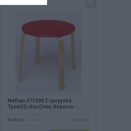
Nathan 371200 Στρογγυλό
Τραπέζι Κουζίνας Κόκκινο -
Διάμετρος 60cm
Κωδικός:
371200
NATHAN