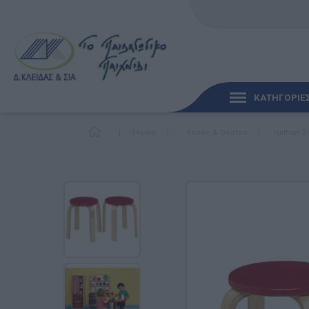
ΚΑΤΗΓΟΡΙΕ
|
Τέχνες
|
Χορός & Θέατρο
|
Nathan 3
ΓΡΉΓΟΡΗ ΜΑΤΙΆ
ΠΑΙΧΝΊΔΙΑ ΓΙΑ ΜΩΡΆ
ΠΑΙΔΑΓΩΓΙΚΆ ΠΑΙΧΝΊ
Γλώσσα & Γραφή
Ανακαλύπτοντας τα Μ
Φυσικές Επιστήμες