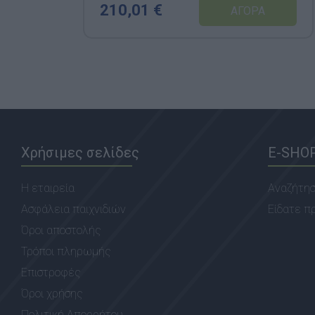
210,01 €
Χρήσιμες σελίδες
E-SHO
Η εταιρεία
Αναζήτη
Ασφάλεια παιχνιδιών
Είδατε π
Όροι αποστολής
Τρόποι πληρωμής
Επιστροφές
Όροι χρήσης
Πολιτική Απορρήτου