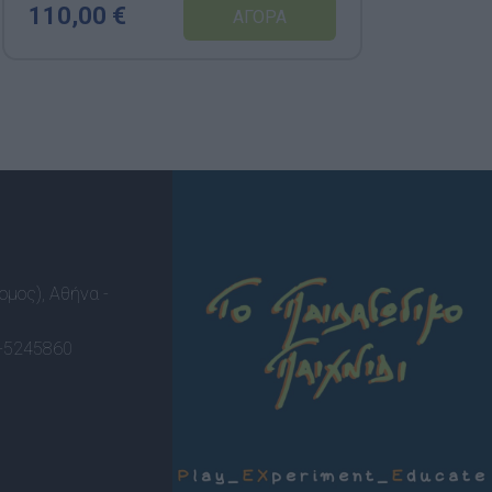
110,00 €
ομος), Αθήνα -
-5245860