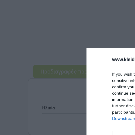
www.kleid
Προδιαγραφές προϊόντων
If you wish 
sensitive in
confirm you
continue se
information 
further disc
Ηλικία
participants
Downstream 