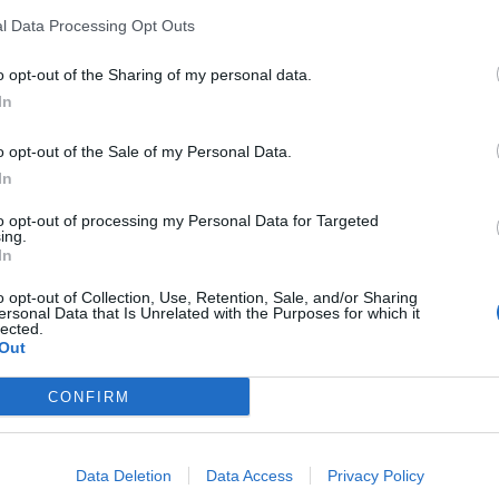
l Data Processing Opt Outs
o opt-out of the Sharing of my personal data.
αι ένας διεθνής ηγέτης στον σχεδιασμό και την παροχή επαγγελμα
 από εξειδικευμένο υλικό ψυχοκινητικής έως μικροέπιπλα για συ
In
κληρή χρήση σε σχολικά περιβάλλοντα. Κάθε προϊόν συμμορφώνετ
ιβαλλοντικές προδιαγραφές (βιώσιμη υλοτομία, βιοδιασπώμενα υλικ
o opt-out of the Sale of my Personal Data.
 και κέντρων δεξιοτήτων εγγυάται αξιοπιστία, παιδαγωγική αρτιό
εκτιμάται από σύγχρονους εκπαιδευτικούς ο
In
to opt-out of processing my Personal Data for Targeted
ing.
In
o opt-out of Collection, Use, Retention, Sale, and/or Sharing
ersonal Data that Is Unrelated with the Purposes for which it
lected.
Out
Μπορεί να σε ενδιαφέρουν:
CONFIRM
Data Deletion
Data Access
Privacy Policy