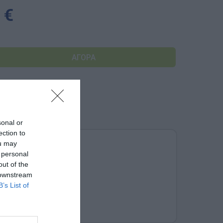
Αναμνηστικά Νηπιαγωγείων
 €
sonal or
ection to
ou may
 personal
out of the
 downstream
B’s List of