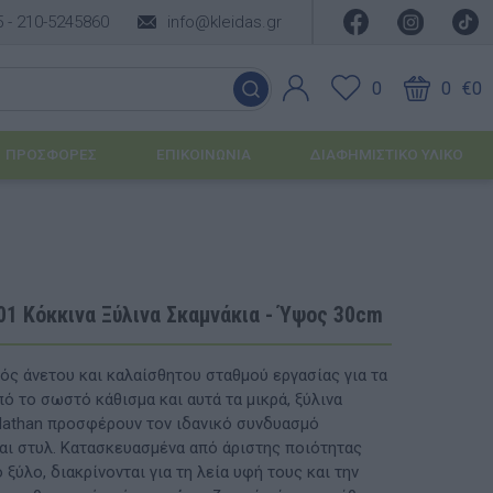
5 -
210-5245860
info@kleidas.gr
0
0
€0
ΠΡΟΣΦΟΡΈΣ
ΕΠΙΚΟΙΝΩΝΊΑ
ΔΙΑΦΗΜΙΣΤΙΚΟ ΥΛΙΚΟ
ΕΠΟΧΙΑΚΆ ΠΡΟΪΌΝΤΑ
Ιδέες για τα Χριστούγεννα
01 Κόκκινα Ξύλινα Σκαμνάκια - Ύψος 30cm
Ιδέες για τις Απόκριες
ός άνετου και καλαίσθητου σταθμού εργασίας για τα
Ιδέες για το Πάσχα
πό το σωστό κάθισμα και αυτά τα μικρά, ξύλινα
Nathan προσφέρουν τον ιδανικό συνδυασμό
Καλοκαιρινές Επιλογές
υσης
αι στυλ. Κατασκευασμένα από άριστης ποιότητας
ξύλο, διακρίνονται για τη λεία υφή τους και την
ΙΔΈΕΣ ΓΙΑ ΒΆΠΤΙΣΗ