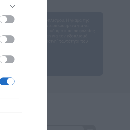
τικού εκπαιδευτικού εξοπλισμού. Η γκάμα της
μβολικό παιχνίδι, όλα κατασκευασμένα για να
αι αυστηρά με τα ευρωπαϊκά πρότυπα ασφαλείας
ά). Η επιλογή της Nathan για τον εξοπλισμό
τητα και μια ισχυρή "πράσινη" ταυτότητα που
ργανισμούς.