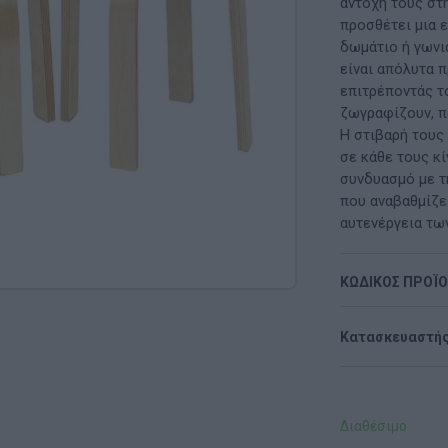
Μαλακή Γωνιά
αντοχή τους στ
προσθέτει μια 
ρόνο
Παιδικό Δωμάτιο
δωμάτιο ή γωνι
είναι απόλυτα 
ΤΈΧΝΕΣ
επιτρέποντάς τ
ζωγραφίζουν, π
Χειροτεχνία
Η στιβαρή τους 
σε κάθε τους κί
Μουσική
συνδυασμό με τη
που αναβαθμίζε
RI
Χορός & Θέατρο
αυτενέργεια τω
Ή
ΠΑΙΔΑΓΩΓΙΚΌ ΥΛΙΚΌ ΓΙΑ ΕΝΉΛΙΚΕΣ
ΚΩΔΙΚΟΣ ΠΡΟΪ
ΠΑΙΧΝΊΔΙΑ ΕΞΩΤΕΡΙΚΟΎ ΧΏΡΟΥ
Κατασκευαστής
Ι
Παιχνίδια Κήπου
ΡΟΦΉ
Επαγγελματικές Παιδικές Χαρές
Διαθέσιμο
Συνθέσεις Παιδικής Χαράς για ΑμεΑ