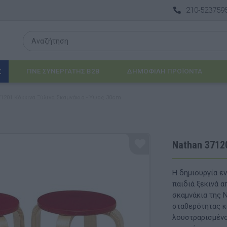
210-523759
ΓΙΝΕ ΣΥΝΕΡΓΑΤΗΣ B2B
ΔΗΜΟΦΙΛΉ ΠΡΟΪΌΝΤΑ
Σ
71201 Κόκκινα Ξύλινα Σκαμνάκια - Ύψος 30cm
Λογοθεραπεία
 & ΒΡΈΦΗ
Εργοθεραπεία
Nathan 3712
ΔΙΑ
Προβλήματα Όρασης
Η δημιουργία εν
ΈΠΙΠΛΑ & ΕΞΟΠΛΙΣΜΌΣ
παιδιά ξεκινά α
σκαμνάκια της 
αθηματικά
Βασικός εξοπλισμός & Μονάδες Αποθήκε
σταθερότητας κ
λουστραρισμένο 