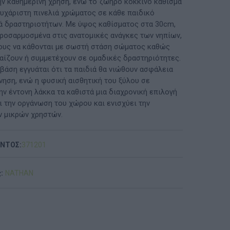
ην καθημερινή χρήση, ενώ το ζωηρό κόκκινο κάθισμα
ευχάριστη πινελιά χρώματος σε κάθε παιδικό
ΠΡΟΤΆΣΕΙΣ ΈΩΣ 20€
ά δραστηριοτήτων. Με ύψος καθίσματος στα 30cm,
προσαρμοσμένα στις ανατομικές ανάγκες των νηπίων,
ΑΝΑΜΝΗΣΤΙΚΆ ΚΑΙ ΒΙΒΛΊΑ/ΈΝΤΥΠΑ ΣΧΟΛΙΚΏΝ
ους να κάθονται με σωστή στάση σώματος καθώς
ΕΠΙΤΡΟΠΏΝ & ΣΧΟΛΙΚΏΝ ΜΟΝΆΔΩΝ
αίζουν ή συμμετέχουν σε ομαδικές δραστηριότητες.
βάση εγγυάται ότι τα παιδιά θα νιώθουν ασφάλεια
Έντυπα-Βιβλία Παιδικών Σταθμων
νηση, ενώ η φυσική αισθητική του ξύλου σε
ν έντονη λάκκα τα καθιστά μια διαχρονική επιλογή
Έντυπα-Βιβλία Νηπιαγωγείων
ι την οργάνωση του χώρου και ενισχύει την
ν μικρών χρηστών.
Έντυπα-Βιβλία Δημοτικών
Έντυπα-Βιβλία Γυμνασίων
ΟΝΤΟΣ:
371201
'Έντυπα-Βιβλία Λυκείων-ΕΠΑΛ
:
NATHAN
'Έντυπα-Βιβλία ΙΕΚ
'Έντυπα-Βιβλία Σχολικών Επιτροπών