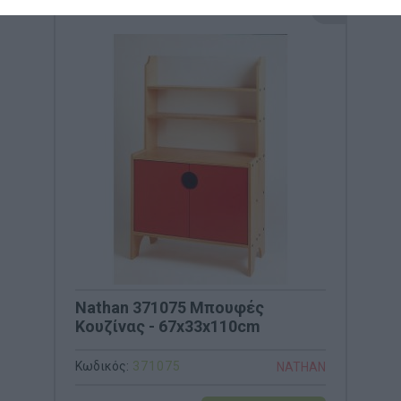
Nathan 371075 Μπουφές
Κουζίνας - 67x33x110cm
Κωδικός:
371075
NATHAN