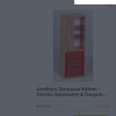
Αποθήκη Τροφίμων Nathan –
Έπιπλο Οργάνωσης & Παιχνιδιού
Ρόλων (Κωδ. 370990)
Κωδικός:
370990
NATHAN