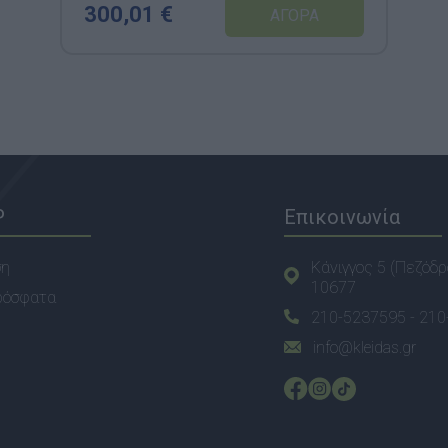
300,01 €
P
Επικοινωνία
ση
Κάνιγγος 5 (Πεζόδρ
10677
ρόσφατα
210-5237595 -
210
info@kleidas.gr