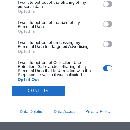
I want to opt-out of the Sharing of my
personal data.
Opted In
I want to opt-out of the Sale of my
Personal Data.
Η
Nathan
είναι ένας διεθνής ηγέτης στον σχεδιασμό
Opted In
και την παροχή επαγγελματικού εκπαιδευτικού
εξοπλισμού. Η γκάμα της περιλαμβάνει από
I want to opt-out of processing my
εξειδικευμένο υλικό ψυχοκινητικής έως μικροέπιπλα
Personal Data for Targeted Advertising.
για συμβολικό παιχνίδι, όλα κατασκευασμένα για να
Opted In
αντέχουν στη σκληρή χρήση σε σχολικά
περιβάλλοντα. Κάθε προϊόν συμμορφώνεται αυστηρά
I want to opt-out of Collection, Use,
με τα ευρωπαϊκά πρότυπα ασφαλείας και τις
Retention, Sale, and/or Sharing of my
Personal Data that Is Unrelated with the
περιβαλλοντικές προδιαγραφές (βιώσιμη υλοτομία,
Purposes for which it was collected.
βιοδιασπώμενα υλικά). Η επιλογή της Nathan για τον
Opted Out
εξοπλισμό νηπιαγωγείων και κέντρων δεξιοτήτων
εγγυάται αξιοπιστία, παιδαγωγική αρτιότητα και μια
CONFIRM
ισχυρή "πράσινη" ταυτότητα που εκτιμάται από
σύγχρονους εκπαιδευτικούς οργανισμούς.
Data Deletion
Data Access
Privacy Policy