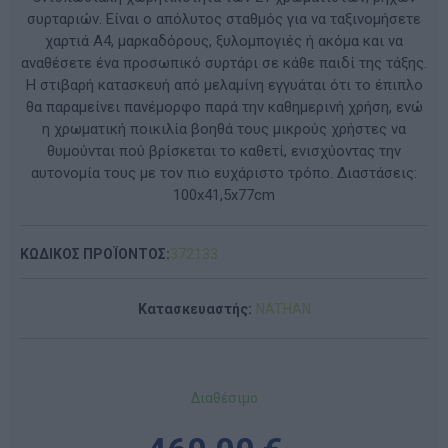
συρταριών. Είναι ο απόλυτος σταθμός για να ταξινομήσετε
χαρτιά Α4, μαρκαδόρους, ξυλομπογιές ή ακόμα και να
αναθέσετε ένα προσωπικό συρτάρι σε κάθε παιδί της τάξης.
Η στιβαρή κατασκευή από μελαμίνη εγγυάται ότι το έπιπλο
θα παραμείνει πανέμορφο παρά την καθημερινή χρήση, ενώ
η χρωματική ποικιλία βοηθά τους μικρούς χρήστες να
θυμούνται πού βρίσκεται το καθετί, ενισχύοντας την
αυτονομία τους με τον πιο ευχάριστο τρόπο. Διαστάσεις:
100x41,5x77cm
ΚΩΔΙΚΟΣ ΠΡΟΪΟΝΤΟΣ:
372133
Κατασκευαστής:
NATHAN
Διαθέσιμο