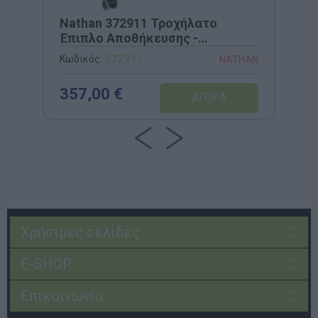
Nathan 372911 Τροχήλατο
Έπιπλο Αποθήκευσης -
Μελαμίνη & 3 Κουτιά
Κωδικός:
372911
NATHAN
357,00 €
Χρήσιμες σελίδες
E-SHOP
Επικοινωνία