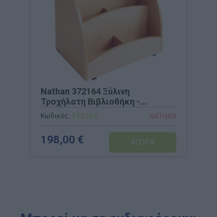
Nathan 372164 Ξύλινη
Τροχήλατη Βιβλιοθήκη -
60x40x62cm
Κωδικός:
372164
NATHAN
198,00 €