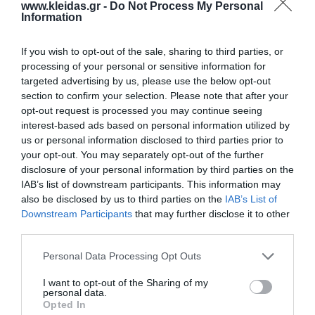
www.kleidas.gr -
Do Not Process My Personal
Information
If you wish to opt-out of the sale, sharing to third parties, or
processing of your personal or sensitive information for
targeted advertising by us, please use the below opt-out
section to confirm your selection. Please note that after your
opt-out request is processed you may continue seeing
interest-based ads based on personal information utilized by
us or personal information disclosed to third parties prior to
Η
Nathan
είναι ένας διεθνής ηγέτης στον σχεδιασμό
your opt-out. You may separately opt-out of the further
και την παροχή επαγγελματικού εκπαιδευτικού
disclosure of your personal information by third parties on the
εξοπλισμού. Η γκάμα της περιλαμβάνει από
εξειδικευμένο υλικό ψυχοκινητικής έως μικροέπιπλα
IAB’s list of downstream participants. This information may
για συμβολικό παιχνίδι, όλα κατασκευασμένα για να
also be disclosed by us to third parties on the
IAB’s List of
αντέχουν στη σκληρή χρήση σε σχολικά
Downstream Participants
that may further disclose it to other
περιβάλλοντα. Κάθε προϊόν συμμορφώνεται αυστηρά
third parties.
με τα ευρωπαϊκά πρότυπα ασφαλείας και τις
περιβαλλοντικές προδιαγραφές (βιώσιμη υλοτομία,
Personal Data Processing Opt Outs
βιοδιασπώμενα υλικά). Η επιλογή της Nathan για τον
εξοπλισμό νηπιαγωγείων και κέντρων δεξιοτήτων
I want to opt-out of the Sharing of my
εγγυάται αξιοπιστία, παιδαγωγική αρτιότητα και μια
personal data.
ισχυρή "πράσινη" ταυτότητα που εκτιμάται από
Opted In
σύγχρονους εκπαιδευτικούς οργανισμούς.