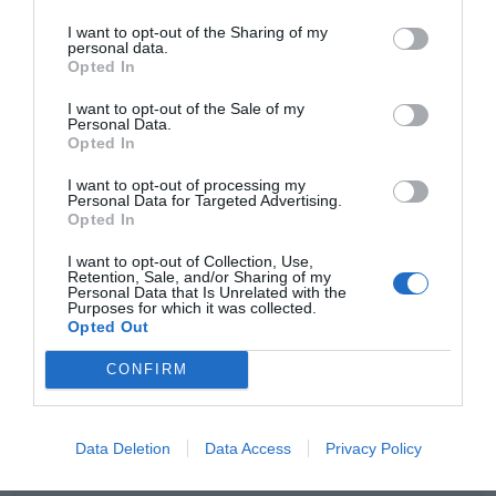
I want to opt-out of the Sharing of my
personal data.
Opted In
I want to opt-out of the Sale of my
Personal Data.
Opted In
Η
Nathan
είναι ένας διεθνής ηγέτης στον σχεδιασμό
και την παροχή επαγγελματικού εκπαιδευτικού
I want to opt-out of processing my
εξοπλισμού. Η γκάμα της περιλαμβάνει από
Personal Data for Targeted Advertising.
εξειδικευμένο υλικό ψυχοκινητικής έως μικροέπιπλα
Opted In
για συμβολικό παιχνίδι, όλα κατασκευασμένα για να
αντέχουν στη σκληρή χρήση σε σχολικά
I want to opt-out of Collection, Use,
περιβάλλοντα. Κάθε προϊόν συμμορφώνεται αυστηρά
Retention, Sale, and/or Sharing of my
Personal Data that Is Unrelated with the
με τα ευρωπαϊκά πρότυπα ασφαλείας και τις
Purposes for which it was collected.
περιβαλλοντικές προδιαγραφές (βιώσιμη υλοτομία,
Opted Out
βιοδιασπώμενα υλικά). Η επιλογή της Nathan για τον
εξοπλισμό νηπιαγωγείων και κέντρων δεξιοτήτων
CONFIRM
εγγυάται αξιοπιστία, παιδαγωγική αρτιότητα και μια
ισχυρή "πράσινη" ταυτότητα που εκτιμάται από
σύγχρονους εκπαιδευτικούς οργανισμούς.
Data Deletion
Data Access
Privacy Policy