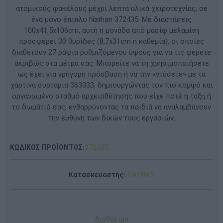
ατομικούς φακέλους μέχρι λεπτά υλικά χειροτεχνίας, σε
ένα μόνο έπιπλο Nathan 372435. Με διαστάσεις
100x41,5x106cm, αυτή η μονάδα από μασίφ μελαμίνη
προσφέρει 30 θυρίδες (8,7x31cm η καθεμία), οι οποίες
διαθέτουν 27 ράφια ρυθμιζόμενου ύψους για να τις φέρετε
ακριβώς στα μέτρα σας. Μπορείτε να τη χρησιμοποιήσετε
ως έχει για γρήγορη πρόσβαση ή να την «ντύσετε» με τα
χάρτινα συρτάρια 363033, δημιουργώντας τον πιο κομψό και
οργανωμένο σταθμό αρχειοθέτησης που είχε ποτέ η τάξη ή
το δωμάτιό σας, ενθαρρύνοντας τα παιδιά να αναλαμβάνουν
την ευθύνη των δικών τους εργασιών.
ΚΩΔΙΚΟΣ ΠΡΟΪΟΝΤΟΣ:
372435
Κατασκευαστής:
NATHAN
Διαθέσιμο