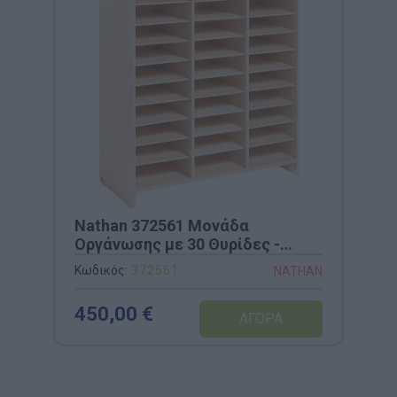
Nathan 372561 Μονάδα
Οργάνωσης με 30 Θυρίδες -
100x41,5x106cm
Κωδικός:
372561
NATHAN
450,00 €