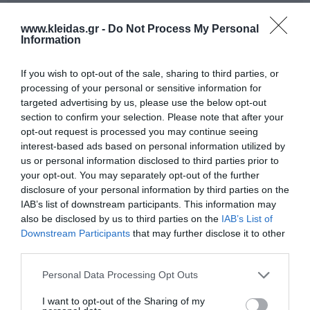
www.kleidas.gr -
Do Not Process My Personal
Information
If you wish to opt-out of the sale, sharing to third parties, or
processing of your personal or sensitive information for
targeted advertising by us, please use the below opt-out
section to confirm your selection. Please note that after your
opt-out request is processed you may continue seeing
interest-based ads based on personal information utilized by
us or personal information disclosed to third parties prior to
your opt-out. You may separately opt-out of the further
Η
Nathan
είναι ένας διεθνής ηγέτης στον σχεδιασμό
disclosure of your personal information by third parties on the
και την παροχή επαγγελματικού εκπαιδευτικού
IAB’s list of downstream participants. This information may
εξοπλισμού. Η γκάμα της περιλαμβάνει από
also be disclosed by us to third parties on the
IAB’s List of
εξειδικευμένο υλικό ψυχοκινητικής έως μικροέπιπλα
Downstream Participants
that may further disclose it to other
για συμβολικό παιχνίδι, όλα κατασκευασμένα για να
third parties.
αντέχουν στη σκληρή χρήση σε σχολικά
περιβάλλοντα. Κάθε προϊόν συμμορφώνεται αυστηρά
Personal Data Processing Opt Outs
με τα ευρωπαϊκά πρότυπα ασφαλείας και τις
περιβαλλοντικές προδιαγραφές (βιώσιμη υλοτομία,
I want to opt-out of the Sharing of my
βιοδιασπώμενα υλικά). Η επιλογή της Nathan για τον