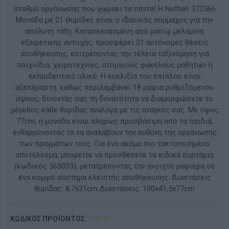
σταθμό οργάνωσης που χωράει τα πάντα! Η Nathan 372566
Μονάδα με 21 Θυρίδες είναι ο ιδανικός σύμμαχος για την
απόλυτη τάξη. Κατασκευασμένη από μασίφ μελαμίνη
εξαιρετικής αντοχής, προσφέρει 21 αυτόνομες θέσεις
αποθήκευσης, επιτρέποντας την τέλεια ταξινόμηση για
παιχνίδια, χειροτεχνίες, ατομικούς φακέλους μαθητών ή
εκπαιδευτικό υλικό. Η ευελιξία του επίπλου είναι
αξεπέραστη, καθώς περιλαμβάνει 18 ράφια ρυθμιζόμενου
ύψους, δίνοντάς σας τη δυνατότητα να διαμορφώσετε το
μέγεθος κάθε θυρίδας ανάλογα με τις ανάγκες σας. Με ύψος
77cm, η μονάδα είναι πλήρως προσβάσιμη από τα παιδιά,
ενθαρρύνοντάς τα να αναλάβουν την ευθύνη της οργάνωσης
των πραγμάτων τους. Για ένα ακόμα πιο τακτοποιημένο
αποτέλεσμα, μπορείτε να προσθέσετε τα ειδικά συρτάρια
(κωδικός 363033), μετατρέποντας την ανοιχτή ραφιέρα σε
ένα κομψό σύστημα κλειστής αποθήκευσης. Διαστάσεις
θυρίδας: 8,7x31cm Διαστάσεις: 100x41,5x77cm
ΚΩΔΙΚΟΣ ΠΡΟΪΟΝΤΟΣ:
372566