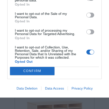
personal data.
εξοπλισμό νηπιαγωγείων και κέντρων δεξιοτήτων
Opted In
εγγυάται αξιοπιστία, παιδαγωγική αρτιότητα και μια
ισχυρή "πράσινη" ταυτότητα που εκτιμάται από
I want to opt-out of the Sale of my
σύγχρονους εκπαιδευτικούς οργανισμούς.
Personal Data.
Opted In
I want to opt-out of processing my
Personal Data for Targeted Advertising.
Opted In
I want to opt-out of Collection, Use,
Retention, Sale, and/or Sharing of my
Σχετικά προϊόντα
Personal Data that Is Unrelated with the
Purposes for which it was collected.
Opted Out
CONFIRM
Data Deletion
Data Access
Privacy Policy