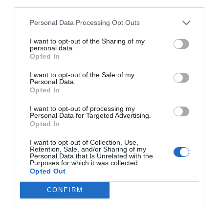
third parties.
Personal Data Processing Opt Outs
I want to opt-out of the Sharing of my
personal data.
Opted In
I want to opt-out of the Sale of my
Personal Data.
Opted In
I want to opt-out of processing my
Personal Data for Targeted Advertising.
Η
Nathan
είναι ένας διεθνής ηγέτης στον σχεδιασμό
Opted In
και την παροχή επαγγελματικού εκπαιδευτικού
εξοπλισμού. Η γκάμα της περιλαμβάνει από
I want to opt-out of Collection, Use,
Retention, Sale, and/or Sharing of my
εξειδικευμένο υλικό ψυχοκινητικής έως μικροέπιπλα
Personal Data that Is Unrelated with the
για συμβολικό παιχνίδι, όλα κατασκευασμένα για να
Purposes for which it was collected.
αντέχουν στη σκληρή χρήση σε σχολικά
Opted Out
περιβάλλοντα. Κάθε προϊόν συμμορφώνεται αυστηρά
με τα ευρωπαϊκά πρότυπα ασφαλείας και τις
CONFIRM
περιβαλλοντικές προδιαγραφές (βιώσιμη υλοτομία,
βιοδιασπώμενα υλικά). Η επιλογή της Nathan για τον
εξοπλισμό νηπιαγωγείων και κέντρων δεξιοτήτων