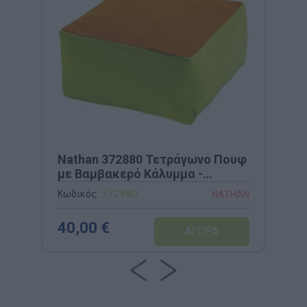
Nathan 372880 Τετράγωνο Πουφ
με Βαμβακερό Κάλυμμα -
37x37x18cm
Κωδικός:
372880
NATHAN
40,00 €