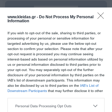
www.kleidas.gr -
Do Not Process My Personal
Information
If you wish to opt-out of the sale, sharing to third parties, or
processing of your personal or sensitive information for
targeted advertising by us, please use the below opt-out
section to confirm your selection. Please note that after your
opt-out request is processed you may continue seeing
interest-based ads based on personal information utilized by
Η
Nathan
είναι ένας διεθνής ηγέτης στον σχεδιασμό
us or personal information disclosed to third parties prior to
και την παροχή επαγγελματικού εκπαιδευτικού
your opt-out. You may separately opt-out of the further
εξοπλισμού. Η γκάμα της περιλαμβάνει από
disclosure of your personal information by third parties on the
εξειδικευμένο υλικό ψυχοκινητικής έως μικροέπιπλα
IAB’s list of downstream participants. This information may
για συμβολικό παιχνίδι, όλα κατασκευασμένα για να
αντέχουν στη σκληρή χρήση σε σχολικά
also be disclosed by us to third parties on the
IAB’s List of
περιβάλλοντα. Κάθε προϊόν συμμορφώνεται αυστηρά
Downstream Participants
that may further disclose it to other
με τα ευρωπαϊκά πρότυπα ασφαλείας και τις
third parties.
περιβαλλοντικές προδιαγραφές (βιώσιμη υλοτομία,
βιοδιασπώμενα υλικά). Η επιλογή της Nathan για τον
Personal Data Processing Opt Outs
εξοπλισμό νηπιαγωγείων και κέντρων δεξιοτήτων