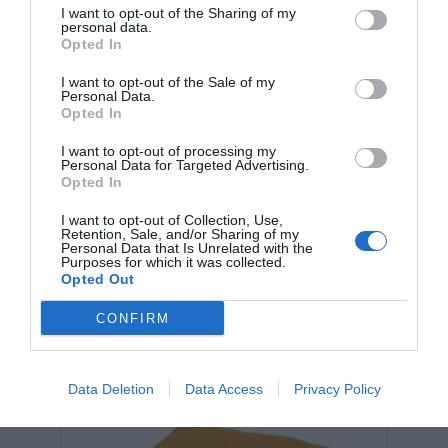
εγγυάται αξιοπιστία, παιδαγωγική αρτιότητα και μια
I want to opt-out of the Sharing of my
ισχυρή "πράσινη" ταυτότητα που εκτιμάται από
personal data.
σύγχρονους εκπαιδευτικούς οργανισμούς.
Opted In
I want to opt-out of the Sale of my
Personal Data.
Opted In
I want to opt-out of processing my
Personal Data for Targeted Advertising.
Opted In
Σχετικά προϊόντα
I want to opt-out of Collection, Use,
Retention, Sale, and/or Sharing of my
Personal Data that Is Unrelated with the
Purposes for which it was collected.
Opted Out
CONFIRM
Data Deletion
Data Access
Privacy Policy