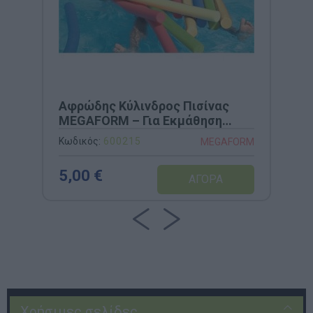
Αφρώδης Κύλινδρος Πισίνας
MEGAFORM – Για Εκμάθηση
Κολύμβησης & Ισορροπία (Κωδ.
Κωδικός:
600215
MEGAFORM
600215)
5,00 €
Χρήσιμες σελίδες