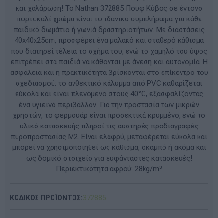
και χαλάρωση! Το Nathan 372885 Πουφ Κύβος σε έντονο
πορτοκαλί χρώμα είναι το ιδανικό συμπλήρωμα για κάθε
παιδικό δωμάτιο ή γωνιά δραστηριοτήτων. Με διαστάσεις
40x40x25cm, προσφέρει ένα μαλακό και σταθερό κάθισμα
που διατηρεί τέλεια το σχήμα του, ενώ το χαμηλό του ύψος
επιτρέπει στα παιδιά να κάθονται με άνεση και αυτονομία. Η
ασφάλεια και η πρακτικότητα βρίσκονται στο επίκεντρο του
σχεδιασμού: το ανθεκτικό κάλυμμα από PVC καθαρίζεται
εύκολα και είναι πλενόμενο στους 40°C, εξασφαλίζοντας
ένα υγιεινό περιβάλλον. Για την προστασία των μικρών
χρηστών, το φερμουάρ είναι προσεκτικά κρυμμένο, ενώ το
υλικό κατασκευής πληροί τις αυστηρές προδιαγραφές
πυροπροστασίας M2. Είναι ελαφρύ, μεταφέρεται εύκολα και
μπορεί να χρησιμοποιηθεί ως κάθισμα, σκαμπό ή ακόμα και
ως δομικό στοιχείο για ευφάνταστες κατασκευές!
Περιεκτικότητα αφρού: 28kg/m³
ΚΩΔΙΚΟΣ ΠΡΟΪΟΝΤΟΣ:
372885