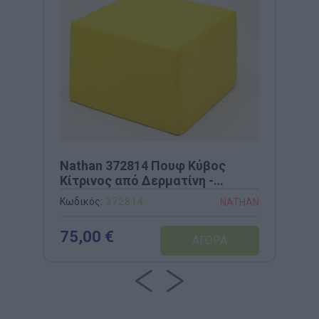
Nathan 372814 Πουφ Κύβος
Κίτρινος από Δερματίνη -
40x40x25cm
Κωδικός:
372814
NATHAN
75,00 €