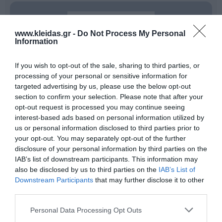
www.kleidas.gr -
Do Not Process My Personal
Information
If you wish to opt-out of the sale, sharing to third parties, or
processing of your personal or sensitive information for
targeted advertising by us, please use the below opt-out
section to confirm your selection. Please note that after your
opt-out request is processed you may continue seeing
interest-based ads based on personal information utilized by
Η
Nathan
είναι ένας διεθνής ηγέτης στον σχεδιασμό
us or personal information disclosed to third parties prior to
και την παροχή επαγγελματικού εκπαιδευτικού
your opt-out. You may separately opt-out of the further
εξοπλισμού. Η γκάμα της περιλαμβάνει από
disclosure of your personal information by third parties on the
εξειδικευμένο υλικό ψυχοκινητικής έως μικροέπιπλα
IAB’s list of downstream participants. This information may
για συμβολικό παιχνίδι, όλα κατασκευασμένα για να
αντέχουν στη σκληρή χρήση σε σχολικά
also be disclosed by us to third parties on the
IAB’s List of
περιβάλλοντα. Κάθε προϊόν συμμορφώνεται αυστηρά
Downstream Participants
that may further disclose it to other
με τα ευρωπαϊκά πρότυπα ασφαλείας και τις
third parties.
περιβαλλοντικές προδιαγραφές (βιώσιμη υλοτομία,
βιοδιασπώμενα υλικά). Η επιλογή της Nathan για τον
Personal Data Processing Opt Outs
εξοπλισμό νηπιαγωγείων και κέντρων δεξιοτήτων