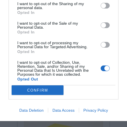
εγγυάται αξιοπιστία, παιδαγωγική αρτιότητα και μια
I want to opt-out of the Sharing of my
ισχυρή "πράσινη" ταυτότητα που εκτιμάται από
personal data.
σύγχρονους εκπαιδευτικούς οργανισμούς.
Opted In
I want to opt-out of the Sale of my
Personal Data.
Opted In
I want to opt-out of processing my
Personal Data for Targeted Advertising.
Opted In
Σχετικά προϊόντα
I want to opt-out of Collection, Use,
Retention, Sale, and/or Sharing of my
Personal Data that Is Unrelated with the
Purposes for which it was collected.
Opted Out
CONFIRM
Data Deletion
Data Access
Privacy Policy