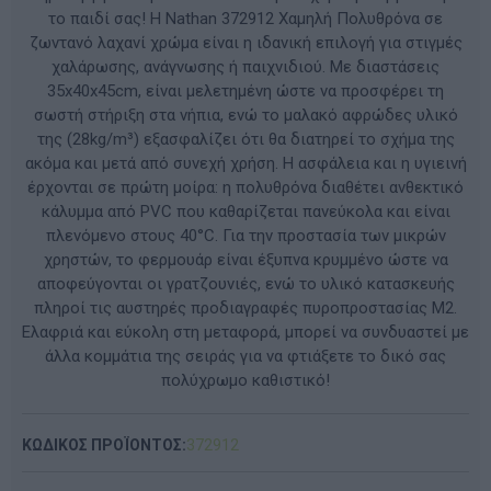
το παιδί σας! Η Nathan 372912 Χαμηλή Πολυθρόνα σε
ζωντανό λαχανί χρώμα είναι η ιδανική επιλογή για στιγμές
χαλάρωσης, ανάγνωσης ή παιχνιδιού. Με διαστάσεις
35x40x45cm, είναι μελετημένη ώστε να προσφέρει τη
σωστή στήριξη στα νήπια, ενώ το μαλακό αφρώδες υλικό
της (28kg/m³) εξασφαλίζει ότι θα διατηρεί το σχήμα της
ακόμα και μετά από συνεχή χρήση. Η ασφάλεια και η υγιεινή
έρχονται σε πρώτη μοίρα: η πολυθρόνα διαθέτει ανθεκτικό
κάλυμμα από PVC που καθαρίζεται πανεύκολα και είναι
πλενόμενο στους 40°C. Για την προστασία των μικρών
χρηστών, το φερμουάρ είναι έξυπνα κρυμμένο ώστε να
αποφεύγονται οι γρατζουνιές, ενώ το υλικό κατασκευής
πληροί τις αυστηρές προδιαγραφές πυροπροστασίας M2.
Ελαφριά και εύκολη στη μεταφορά, μπορεί να συνδυαστεί με
άλλα κομμάτια της σειράς για να φτιάξετε το δικό σας
πολύχρωμο καθιστικό!
ΚΩΔΙΚΟΣ ΠΡΟΪΟΝΤΟΣ:
372912