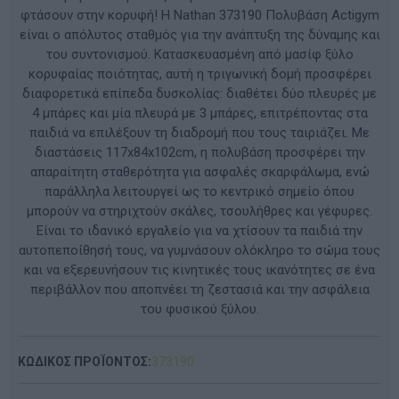
φτάσουν στην κορυφή! Η Nathan 373190 Πολυβάση Actigym
είναι ο απόλυτος σταθμός για την ανάπτυξη της δύναμης και
του συντονισμού. Κατασκευασμένη από μασίφ ξύλο
κορυφαίας ποιότητας, αυτή η τριγωνική δομή προσφέρει
διαφορετικά επίπεδα δυσκολίας: διαθέτει δύο πλευρές με
4 μπάρες και μία πλευρά με 3 μπάρες, επιτρέποντας στα
παιδιά να επιλέξουν τη διαδρομή που τους ταιριάζει. Με
διαστάσεις 117x84x102cm, η πολυβάση προσφέρει την
απαραίτητη σταθερότητα για ασφαλές σκαρφάλωμα, ενώ
παράλληλα λειτουργεί ως το κεντρικό σημείο όπου
μπορούν να στηριχτούν σκάλες, τσουλήθρες και γέφυρες.
Είναι το ιδανικό εργαλείο για να χτίσουν τα παιδιά την
αυτοπεποίθησή τους, να γυμνάσουν ολόκληρο το σώμα τους
και να εξερευνήσουν τις κινητικές τους ικανότητες σε ένα
περιβάλλον που αποπνέει τη ζεστασιά και την ασφάλεια
του φυσικού ξύλου.
ΚΩΔΙΚΟΣ ΠΡΟΪΟΝΤΟΣ:
373190