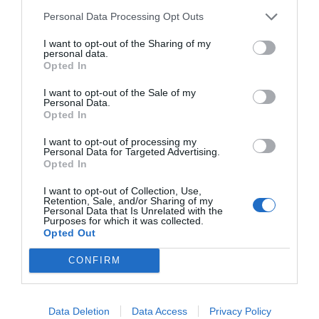
περιβάλλοντα. Κάθε προϊόν συμμορφώνεται αυστηρά
Personal Data Processing Opt Outs
με τα ευρωπαϊκά πρότυπα ασφαλείας και τις
περιβαλλοντικές προδιαγραφές (βιώσιμη υλοτομία,
βιοδιασπώμενα υλικά). Η επιλογή της Nathan για τον
I want to opt-out of the Sharing of my
personal data.
εξοπλισμό νηπιαγωγείων και κέντρων δεξιοτήτων
Opted In
εγγυάται αξιοπιστία, παιδαγωγική αρτιότητα και μια
ισχυρή "πράσινη" ταυτότητα που εκτιμάται από
I want to opt-out of the Sale of my
σύγχρονους εκπαιδευτικούς οργανισμούς.
Personal Data.
Opted In
I want to opt-out of processing my
Personal Data for Targeted Advertising.
Opted In
I want to opt-out of Collection, Use,
Retention, Sale, and/or Sharing of my
Σχετικά προϊόντα
Personal Data that Is Unrelated with the
Purposes for which it was collected.
Opted Out
CONFIRM
Data Deletion
Data Access
Privacy Policy