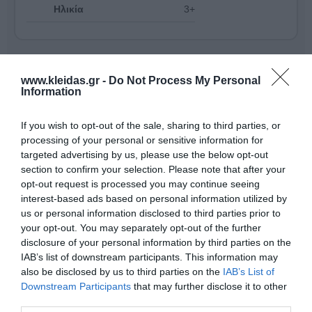
Ηλικία
3+
www.kleidas.gr -
Do Not Process My Personal
Information
If you wish to opt-out of the sale, sharing to third parties, or
processing of your personal or sensitive information for
targeted advertising by us, please use the below opt-out
section to confirm your selection. Please note that after your
opt-out request is processed you may continue seeing
interest-based ads based on personal information utilized by
us or personal information disclosed to third parties prior to
your opt-out. You may separately opt-out of the further
Η
Nathan
είναι ένας διεθνής ηγέτης στον σχεδιασμό
disclosure of your personal information by third parties on the
και την παροχή επαγγελματικού εκπαιδευτικού
IAB’s list of downstream participants. This information may
εξοπλισμού. Η γκάμα της περιλαμβάνει από
also be disclosed by us to third parties on the
IAB’s List of
εξειδικευμένο υλικό ψυχοκινητικής έως μικροέπιπλα
Downstream Participants
that may further disclose it to other
για συμβολικό παιχνίδι, όλα κατασκευασμένα για να
third parties.
αντέχουν στη σκληρή χρήση σε σχολικά