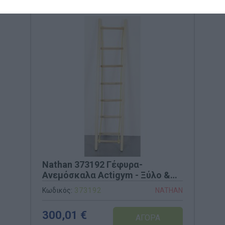
Nathan 373192 Γέφυρα-
Ανεμόσκαλα Actigym - Ξύλο &
Σκοινί
Κωδικός:
373192
NATHAN
300,01 €