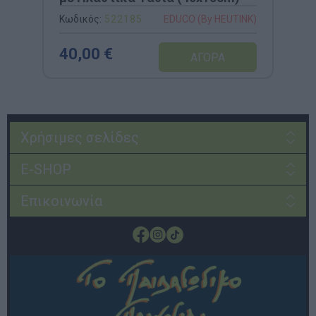
Κωδικός:
522185
EDUCO (By HEUTINK)
40,00 €
Χρήσιμες σελίδες
E-SHOP
Επικοινωνία