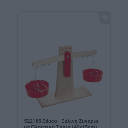
522185 Educo - Ξύλινη Ζυγαριά
με Πλαστικά Τάσια (40x15cm)