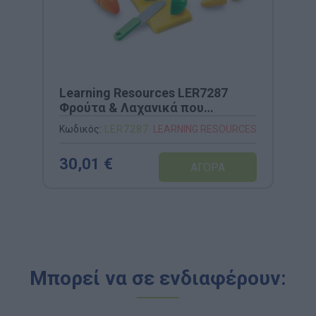
Learning Resources LΕR7287
Φρούτα & Λαχανικά που
κόβονται σε φέτες
Κωδικός:
LΕR7287
LEARNING RESOURCES
30,01 €
Μπορεί να σε ενδιαφέρουν: