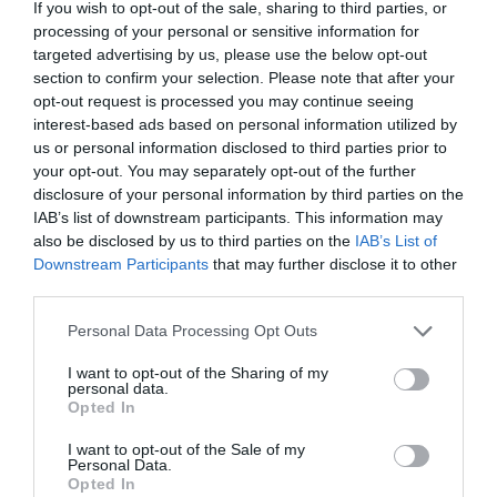
If you wish to opt-out of the sale, sharing to third parties, or
processing of your personal or sensitive information for
targeted advertising by us, please use the below opt-out
section to confirm your selection. Please note that after your
opt-out request is processed you may continue seeing
interest-based ads based on personal information utilized by
us or personal information disclosed to third parties prior to
Η
Nathan
είναι ένας διεθνής ηγέτης στον σχεδιασμό
your opt-out. You may separately opt-out of the further
και την παροχή επαγγελματικού εκπαιδευτικού
disclosure of your personal information by third parties on the
εξοπλισμού. Η γκάμα της περιλαμβάνει από
IAB’s list of downstream participants. This information may
εξειδικευμένο υλικό ψυχοκινητικής έως μικροέπιπλα
also be disclosed by us to third parties on the
IAB’s List of
για συμβολικό παιχνίδι, όλα κατασκευασμένα για να
Downstream Participants
that may further disclose it to other
αντέχουν στη σκληρή χρήση σε σχολικά
περιβάλλοντα. Κάθε προϊόν συμμορφώνεται αυστηρά
third parties.
με τα ευρωπαϊκά πρότυπα ασφαλείας και τις
περιβαλλοντικές προδιαγραφές (βιώσιμη υλοτομία,
Personal Data Processing Opt Outs
βιοδιασπώμενα υλικά). Η επιλογή της Nathan για τον
εξοπλισμό νηπιαγωγείων και κέντρων δεξιοτήτων
I want to opt-out of the Sharing of my
εγγυάται αξιοπιστία, παιδαγωγική αρτιότητα και μια
personal data.
ισχυρή "πράσινη" ταυτότητα που εκτιμάται από
Opted In
σύγχρονους εκπαιδευτικούς οργανισμούς.
I want to opt-out of the Sale of my
Personal Data.
Opted In