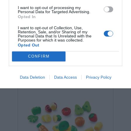
I want to opt-out of processing my
Personal Data for Targeted Advertising.
Opted In
Σχετικά προϊόντα
I want to opt-out of Collection, Use,
Retention, Sale, and/or Sharing of my
Personal Data that Is Unrelated with the
Purposes for which it was collected.
Opted Out
CONFIRM
Data Deletion
Data Access
Privacy Policy