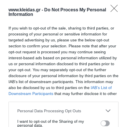
www.kleidas.gr -
Do Not Process My Personal
Information
If you wish to opt-out of the sale, sharing to third parties, or
processing of your personal or sensitive information for
targeted advertising by us, please use the below opt-out
section to confirm your selection. Please note that after your
opt-out request is processed you may continue seeing
Η
Nathan
είναι ένας διεθνής ηγέτης στον σχεδιασμό
και την παροχή επαγγελματικού εκπαιδευτικού
interest-based ads based on personal information utilized by
εξοπλισμού. Η γκάμα της περιλαμβάνει από
us or personal information disclosed to third parties prior to
εξειδικευμένο υλικό ψυχοκινητικής έως μικροέπιπλα
your opt-out. You may separately opt-out of the further
για συμβολικό παιχνίδι, όλα κατασκευασμένα για να
disclosure of your personal information by third parties on the
αντέχουν στη σκληρή χρήση σε σχολικά
IAB’s list of downstream participants. This information may
περιβάλλοντα. Κάθε προϊόν συμμορφώνεται αυστηρά
also be disclosed by us to third parties on the
IAB’s List of
με τα ευρωπαϊκά πρότυπα ασφαλείας και τις
περιβαλλοντικές προδιαγραφές (βιώσιμη υλοτομία,
Downstream Participants
that may further disclose it to other
βιοδιασπώμενα υλικά). Η επιλογή της Nathan για τον
third parties.
εξοπλισμό νηπιαγωγείων και κέντρων δεξιοτήτων
εγγυάται αξιοπιστία, παιδαγωγική αρτιότητα και μια
Personal Data Processing Opt Outs
ισχυρή "πράσινη" ταυτότητα που εκτιμάται από
σύγχρονους εκπαιδευτικούς οργανισμούς.
I want to opt-out of the Sharing of my
personal data.