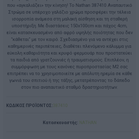
που «αγκαλιάζει» την κίνηση! Το Nathan 387410 Αναπαυτικό
Στρώμα σε υπέροχο γαλάζιο χρώμα προσφέρει την τέλεια
ισορροπία ανάμεσα στη μαλακή αίσθηση και τη σταθερή
υποστήριξη. Με διαστάσεις 150x100cm και πάχος 4cm,
είναι κατασκευασμένο από αφρό υψηλής ποιότητας που δεν
"κάθεται" με τον καιρό. Σχεδιασμένο για να αντέχει στις
καθημερινές περιπέτειες, διαθέτει πλενόμενο κάλυμμα για
εύκολη καθαριότητα και κρυφό φερμουάρ που προστατεύει
τα παιδιά από γρατζουνιές ή τραυματισμούς. Επιπλέον, η
συμμόρφωση με τους κανόνες πυροπροστασίας Μ2 σας
επιτρέπει να το χρησιμοποιείτε με απόλυτη ηρεμία σε κάθε
γωνιά του σπιτιού ή της τάξης, μετατρέποντας το δάπεδο
στον πιο αναπαυτικό σταθμό δραστηριοτήτων.
ΚΩΔΙΚΟΣ ΠΡΟΪΟΝΤΟΣ:
387410
Κατασκευαστής:
NATHAN