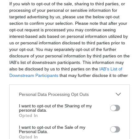
Η
Nathan
είναι ένας διεθνής ηγέτης στον σχεδιασμό
If you wish to opt-out of the sale, sharing to third parties, or
και την παροχή επαγγελματικού εκπαιδευτικού
processing of your personal or sensitive information for
εξοπλισμού. Η γκάμα της περιλαμβάνει από
targeted advertising by us, please use the below opt-out
εξειδικευμένο υλικό ψυχοκινητικής έως μικροέπιπλα
section to confirm your selection. Please note that after your
για συμβολικό παιχνίδι, όλα κατασκευασμένα για να
opt-out request is processed you may continue seeing
αντέχουν στη σκληρή χρήση σε σχολικά
interest-based ads based on personal information utilized by
περιβάλλοντα. Κάθε προϊόν συμμορφώνεται αυστηρά
με τα ευρωπαϊκά πρότυπα ασφαλείας και τις
us or personal information disclosed to third parties prior to
περιβαλλοντικές προδιαγραφές (βιώσιμη υλοτομία,
your opt-out. You may separately opt-out of the further
βιοδιασπώμενα υλικά). Η επιλογή της Nathan για τον
disclosure of your personal information by third parties on the
εξοπλισμό νηπιαγωγείων και κέντρων δεξιοτήτων
IAB’s list of downstream participants. This information may
εγγυάται αξιοπιστία, παιδαγωγική αρτιότητα και μια
also be disclosed by us to third parties on the
IAB’s List of
ισχυρή "πράσινη" ταυτότητα που εκτιμάται από
Downstream Participants
that may further disclose it to other
σύγχρονους εκπαιδευτικούς οργανισμούς.
third parties.
Personal Data Processing Opt Outs
I want to opt-out of the Sharing of my
personal data.
Opted In
Σχετικά προϊόντα
I want to opt-out of the Sale of my
Personal Data.
Opted In